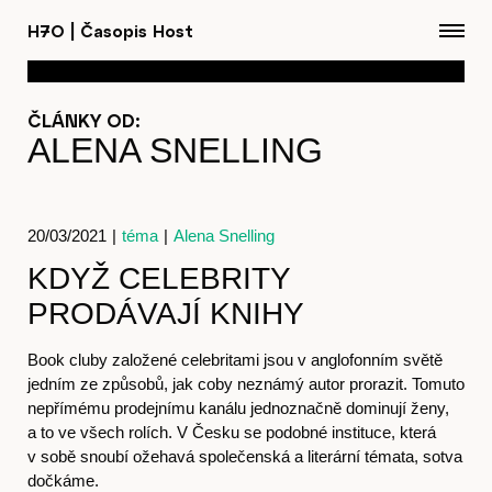
H7O
|
Časopis Host
ČLÁNKY OD:
ALENA SNELLING
20/03/2021
|
téma
|
Alena Snelling
KDYŽ CELEBRITY
Články
PRODÁVAJÍ KNIHY
Book cluby založené celebritami jsou v anglofonním světě
jedním ze způsobů, jak coby neznámý autor prorazit. Tomuto
Časopis
nepřímému prodejnímu kanálu jednoznačně dominují ženy,
a to ve všech rolích. V Česku se podobné instituce, která
v sobě snoubí ožehavá společenská a literární témata, sotva
dočkáme.