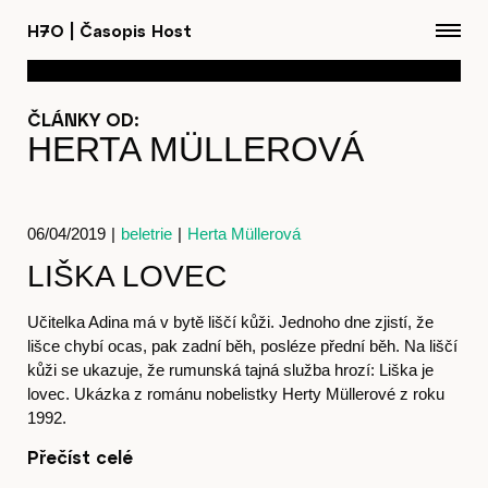
H7O
|
Časopis Host
ČLÁNKY OD:
HERTA MÜLLEROVÁ
06/04/2019
|
beletrie
|
Herta Müllerová
Články
LIŠKA LOVEC
Učitelka Adina má v bytě liščí kůži. Jednoho dne zjistí, že
lišce chybí ocas, pak zadní běh, posléze přední běh. Na liščí
kůži se ukazuje, že rumunská tajná služba hrozí: Liška je
Časopis
lovec. Ukázka z románu nobelistky Herty Müllerové z roku
1992.
Přečíst celé