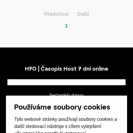
Hostcast
Předchozí
Další
1
Akce
O nás
H7O | Časopis Host 7 dní online
Obchod
Nejčastější dotazy
GDPR a podmínky soutěže
Používáme soubory cookies
Obchodní podmínky
Tyto webové stránky používají soubory cookies a
Kontakt
další sledovací nástroje s cílem vylepšení