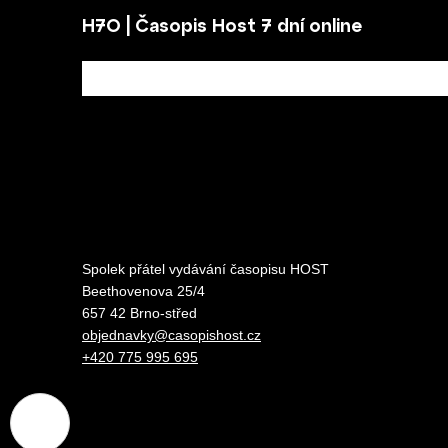
H7O | Časopis Host 7 dní online
Spolek přátel vydávání
časopisu HOST
Beethovenova 25/4
657 42 Brno-střed
objednavky@casopishost.cz
+420 775 995 695