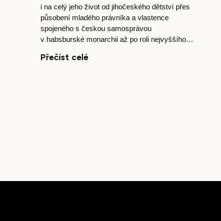
i na celý jeho život od jihočeského dětství přes
působení mladého právníka a vlastence
spojeného s českou samosprávou
v habsburské monarchii až po roli nejvyššího…
Přečíst celé
Články
Host
O nás