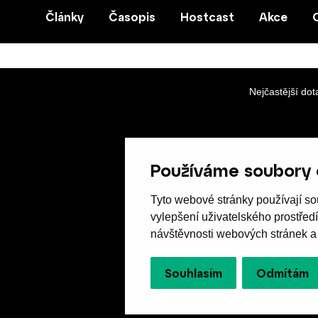
Články
Časopis
Hostcast
Akce
Nejčastější dot
Používáme soubory 
Tyto webové stránky používají sou
vylepšení uživatelského prostřed
návštěvnosti webových stránek a z
Souhlasím
Odmítám