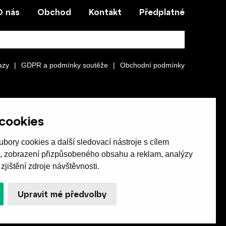
O nás
Obchod
Kontakt
Předplatné
azy
|
GDPR a podmínky soutěže
|
Obchodní podmínky
cookies
bory cookies a další sledovací nástroje s cílem
í, zobrazení přizpůsobeného obsahu a reklam, analýzy
jištění zdroje návštěvnosti.
Revue Host vychází s laskavou finanční podporou
Ministerstva kultury ČR a statutárního města Brna.
Upravit mé předvolby