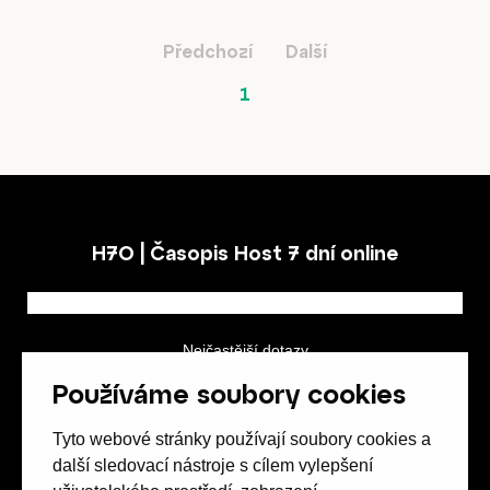
Hostcast
Předchozí
Další
1
Akce
O nás
H7O | Časopis Host 7 dní online
Obchod
Nejčastější dotazy
GDPR a podmínky soutěže
Používáme soubory cookies
Obchodní podmínky
Tyto webové stránky používají soubory cookies a
Kontakt
další sledovací nástroje s cílem vylepšení