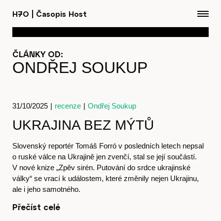
H7O
|
Časopis Host
ČLÁNKY OD:
ONDŘEJ SOUKUP
31/10/2025
|
recenze
|
Ondřej Soukup
Články
UKRAJINA BEZ MÝTŮ
Slovenský reportér Tomáš Forró v posledních letech nepsal
o ruské válce na Ukrajině jen zvenčí, stal se její součástí.
V nové knize „Zpěv sirén. Putování do srdce ukrajinské
Časopis
války“ se vrací k událostem, které změnily nejen Ukrajinu,
ale i jeho samotného.
Přečíst celé