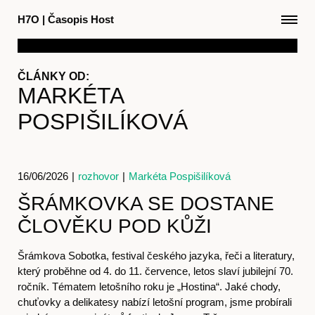
H7O
|
Časopis Host
ČLÁNKY OD:
MARKÉTA
POSPIŠILÍKOVÁ
16/06/2026
|
rozhovor
|
Markéta Pospišilíková
ŠRÁMKOVKA SE DOSTANE
ČLOVĚKU POD KŮŽI
Články
Šrámkova Sobotka, festival českého jazyka, řeči a literatury,
který proběhne od 4. do 11. července, letos slaví jubilejní 70.
ročník. Tématem letošního roku je „Hostina“. Jaké chody,
chuťovky a delikatesy nabízí letošní program, jsme probírali