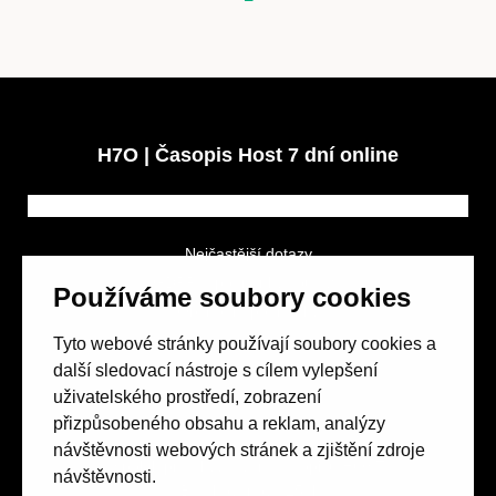
Obchod
H7O | Časopis Host 7 dní online
Kontakt
Nejčastější dotazy
GDPR a podmínky soutěže
Používáme soubory cookies
Obchodní podmínky
Tyto webové stránky používají soubory cookies a
Předplatné
další sledovací nástroje s cílem vylepšení
uživatelského prostředí, zobrazení
přizpůsobeného obsahu a reklam, analýzy
návštěvnosti webových stránek a zjištění zdroje
Spolek přátel vydávání
časopisu HOST
návštěvnosti.
Beethovenova 25/4