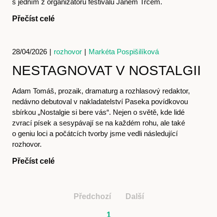
s jedním z organizátorů festivalu Janem Trčem.
Časopis
Přečíst celé
28/04/2026
|
rozhovor
|
Markéta Pospišilíková
NESTAGNOVAT V NOSTALGII
Hostcast
Adam Tomáš, prozaik, dramaturg a rozhlasový redaktor,
nedávno debutoval v nakladatelství Paseka povídkovou
sbírkou „Nostalgie si bere vás“. Nejen o světě, kde lidé
zvrací písek a sesypávají se na každém rohu, ale také
Akce
o geniu loci a počátcích tvorby jsme vedli následující
rozhovor.
Přečíst celé
O nás
Předchozí
Další
1