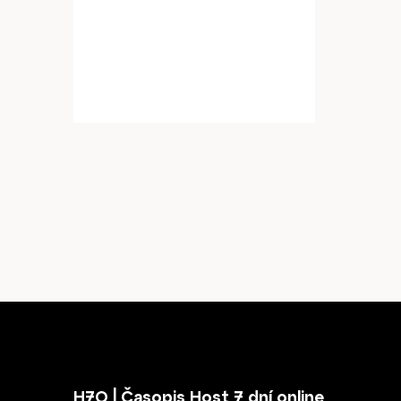
Články
Host
O nás
H7O | Časopis Host 7 dní online