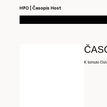
H7O
|
Časopis Host
ČASO
K tomuto čísl