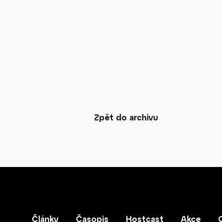
Časopis
cast
Zpět do archivu
Obchod
Články
Časopis
Hostcast
Akce