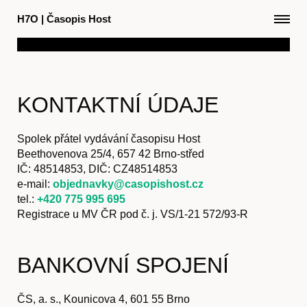
H7O
|
Časopis Host
KONTAKTNÍ ÚDAJE
Spolek přátel vydávání
časopisu Host
Beethovenova 25/4, 657 42 Brno-střed
IČ: 48514853, DIČ: CZ48514853
e-mail:
objednavky@casopishost.cz
tel.:
+420 775 995 695
Registrace u MV ČR pod
č. j. VS/1-21 572/93-R
BANKOVNÍ SPOJENÍ
ČS, a. s., Kounicova 4, 601 55 Brno