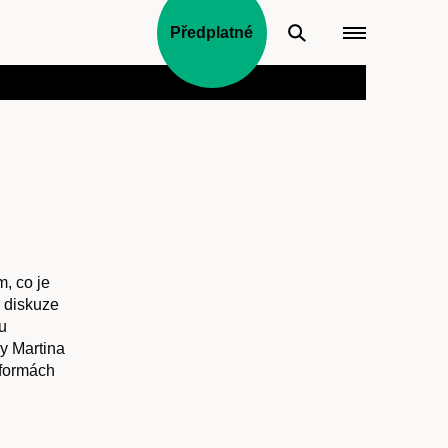
Předplatné
m, co je
, diskuze
u
ny Martina
tformách