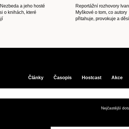
 Nezbeda a jeho hosté
Reportážní rozhovory Iva
si o knihách, které
Myškové o tom, co autory
Obchod
jí
přitahuje, provokuje a děsí
Články
Časopis
Hostcast
Akce
Nejčastější dot