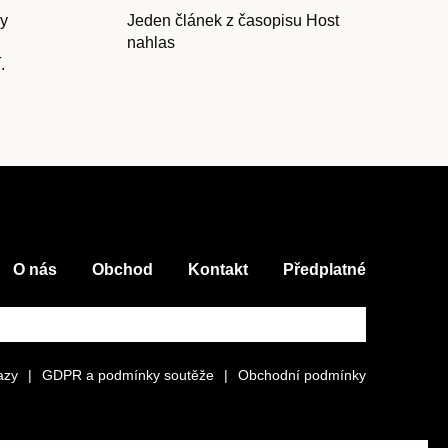
ny
Jeden článek z časopisu Host
nahlas
Kontakt
.
O nás
Obchod
Kontakt
Předplatné
azy
|
GDPR a podmínky soutěže
|
Obchodní podmínky