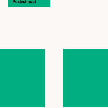
Poslechnout
Časopis
cast