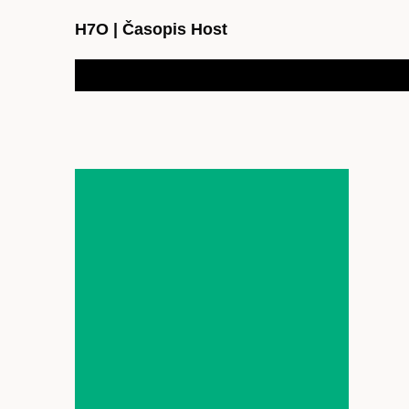
H7O
|
Časopis Host