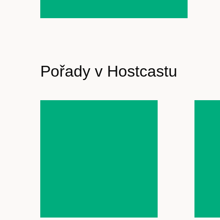
Pořady v Hostcastu
Články
Host