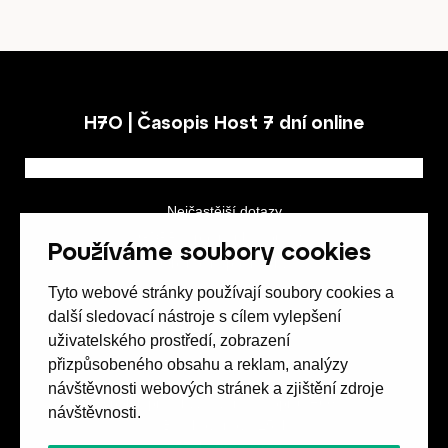
Obchod
H7O | Časopis Host 7 dní online
Kontakt
Nejčastější dotazy
GDPR a podmínky soutěže
Používáme soubory cookies
Obchodní podmínky
Tyto webové stránky používají soubory cookies a
Předplatné
další sledovací nástroje s cílem vylepšení
uživatelského prostředí, zobrazení
přizpůsobeného obsahu a reklam, analýzy
návštěvnosti webových stránek a zjištění zdroje
Spolek přátel vydávání
časopisu HOST
návštěvnosti.
Beethovenova 25/4
657 42 Brno-střed