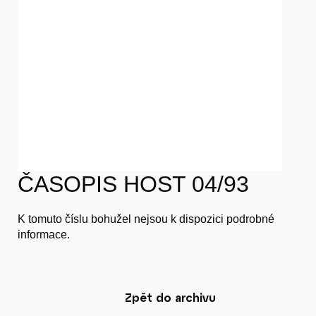
Časopis
Hostcast
ČASOPIS HOST 04/93
Akce
K tomuto číslu bohužel nejsou k dispozici podrobné
informace.
O nás
Zpět do archivu