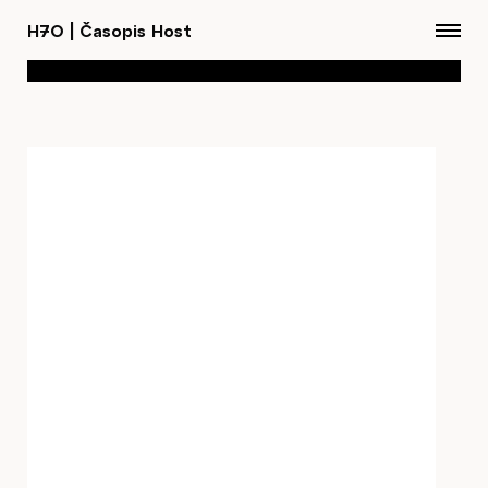
H7O
|
Časopis Host
Články