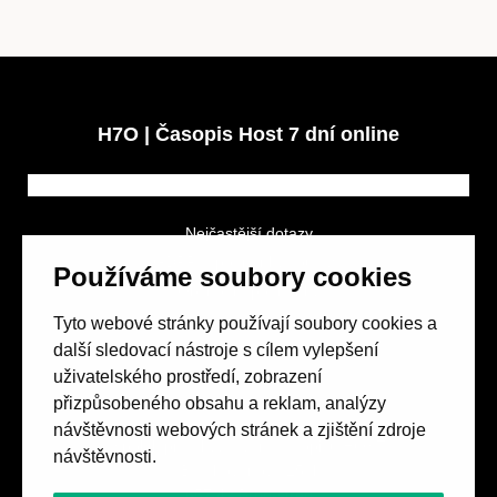
Obchod
H7O | Časopis Host 7 dní online
Kontakt
Nejčastější dotazy
GDPR a podmínky soutěže
Používáme soubory cookies
Obchodní podmínky
Tyto webové stránky používají soubory cookies a
Předplatné
další sledovací nástroje s cílem vylepšení
uživatelského prostředí, zobrazení
přizpůsobeného obsahu a reklam, analýzy
návštěvnosti webových stránek a zjištění zdroje
Spolek přátel vydávání
časopisu HOST
návštěvnosti.
Beethovenova 25/4
657 42 Brno-střed