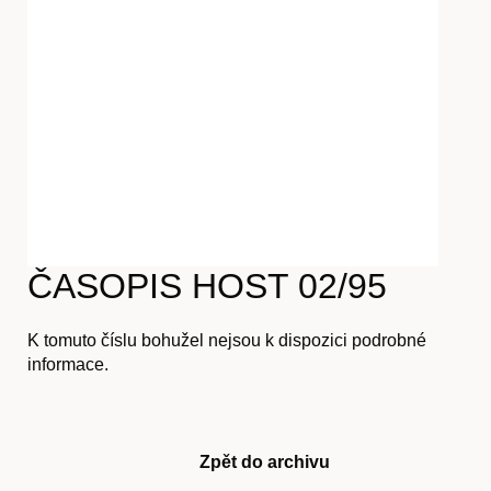
Časopis
Hostcast
ČASOPIS HOST 02/95
Akce
K tomuto číslu bohužel nejsou k dispozici podrobné
informace.
O nás
Zpět do archivu