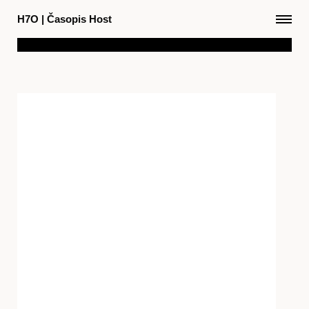
H7O
|
Časopis Host
Články