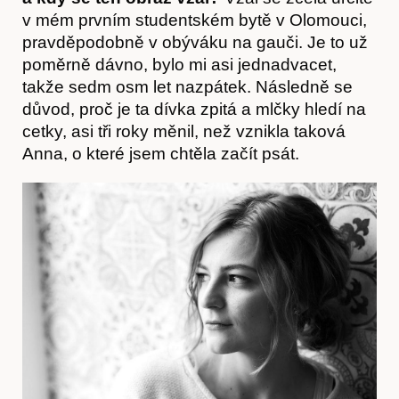
v mém prvním studentském bytě v Olomouci,
pravděpodobně v obýváku na gauči. Je to už
poměrně dávno, bylo mi asi jednadvacet,
takže sedm osm let nazpátek. Následně se
důvod, proč je ta dívka zpitá a mlčky hledí na
Časopis
cetky, asi tři roky měnil, než vznikla taková
Anna, o které jsem chtěla začít psát.
Hostcast