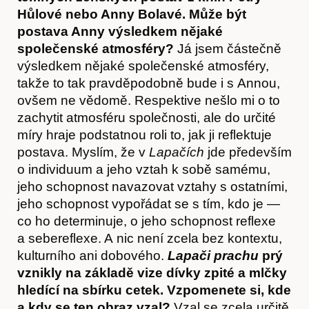
Hůlové nebo Anny Bolavé. Může být
postava Anny výsledkem nějaké
společenské atmosféry?
Já jsem částečně
výsledkem nějaké společenské atmosféry,
takže to tak pravděpodobně bude i s Annou,
ovšem ne vědomě. Respektive nešlo mi o to
zachytit atmosféru společnosti, ale do určité
míry hraje podstatnou roli to, jak ji reflektuje
postava. Myslím, že v
Lapačích
jde především
o individuum a jeho vztah k sobě samému,
jeho schopnost navazovat vztahy s ostatními,
Články
jeho schopnost vypořádat se s tím, kdo je —
co ho determinuje, o jeho schopnost reflexe
a sebereflexe. A nic není zcela bez kontextu,
kulturního ani dobového.
Lapači prachu
prý
vznikly na základě vize dívky zpité a mlčky
hledící na sbírku cetek. Vzpomenete si, kde
a kdy se ten obraz vzal?
Vzal se zcela určitě