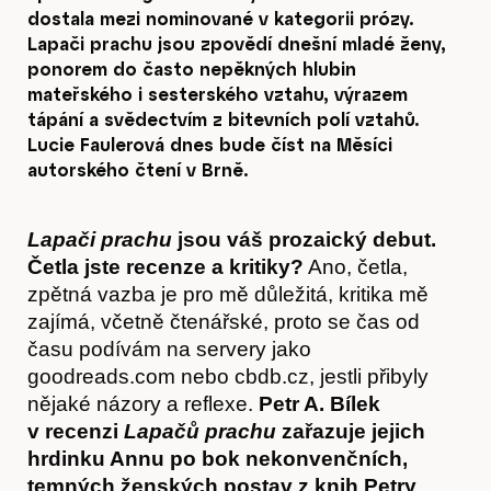
dostala mezi nominované v kategorii prózy.
Lapači prachu jsou zpovědí dnešní mladé ženy,
ponorem do často nepěkných hlubin
mateřského i sesterského vztahu, výrazem
tápání a svědectvím z bitevních polí vztahů.
Lucie Faulerová dnes bude číst na Měsíci
autorského čtení v Brně.
Lapači prachu
jsou váš prozaický debut.
Četla jste recenze a kritiky?
Ano, četla,
zpětná vazba je pro mě důležitá, kritika mě
zajímá, včetně čtenářské, proto se čas od
času podívám na servery jako
goodreads.com nebo cbdb.cz, jestli přibyly
nějaké názory a reflexe.
Petr A. Bílek
v recenzi
Lapačů prachu
zařazuje jejich
hrdinku Annu po bok nekonvenčních,
temných ženských postav z knih Petry