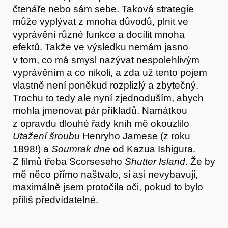
čtenáře nebo sám sebe. Taková strategie
může vyplývat z mnoha důvodů, plnit ve
vyprávění různé funkce a docílit mnoha
efektů. Takže ve výsledku nemám jasno
v tom, co má smysl nazývat nespolehlivým
vyprávěním a co nikoli, a zda už tento pojem
vlastně není poněkud rozplizlý a zbytečný.
Trochu to tedy ale nyní zjednoduším, abych
mohla jmenovat pár příkladů. Namátkou
z opravdu dlouhé řady knih mě okouzlilo
Utažení šroubu
Henryho Jamese (z roku
Kontakt
1898!) a
Soumrak dne
od Kazua Ishigura.
Z filmů třeba Scorseseho
Shutter Island
. Že by
mě něco přímo naštvalo, si asi nevybavuji,
maximálně jsem protočila oči, pokud to bylo
příliš předvídatelné.