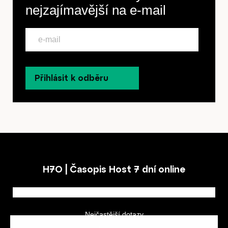
nejzajímavější na
e-mail
Přihlásit k odběru
H7O | Časopis Host 7 dní online
Nejčastější dotazy
GDPR a podmínky soutěže