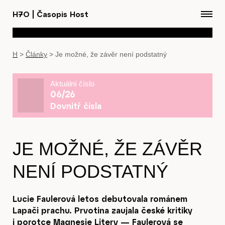
H7O
|
Časopis Host
H
>
Články
>
Je možné, že závěr není podstatný
Aktuální číslo
06/26
Dovnitř čísla
JE MOŽNÉ, ŽE ZÁVĚR
NENÍ PODSTATNÝ
Lucie Faulerová letos debutovala románem
Lapači prachu. Prvotina zaujala české kritiky
i porotce Magnesie Litery — Faulerová se