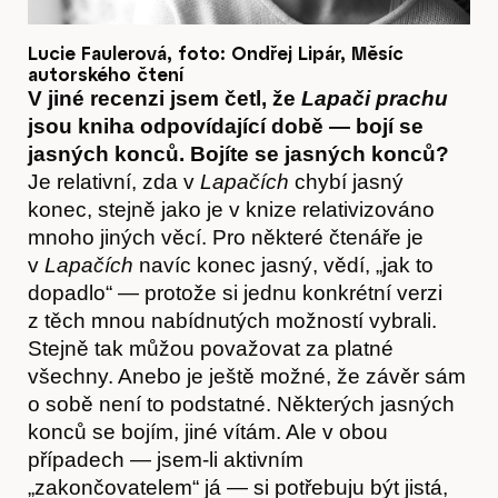
Lucie Faulerová, foto: Ondřej Lipár, Měsíc
autorského čtení
V jiné recenzi jsem četl, že
Lapači prachu
jsou kniha odpovídající době — bojí se
jasných konců. Bojíte se jasných konců?
Je relativní, zda v
Lapačích
chybí jasný
konec, stejně jako je v knize relativizováno
mnoho jiných věcí. Pro některé čtenáře je
v
Lapačích
navíc konec jasný, vědí, „jak to
dopadlo“ — protože si jednu konkrétní verzi
Akce
z těch mnou nabídnutých možností vybrali.
Stejně tak můžou považovat za platné
všechny. Anebo je ještě možné, že závěr sám
o sobě není to podstatné. Některých jasných
konců se bojím, jiné vítám. Ale v obou
případech — jsem-li aktivním
„zakončovatelem“ já — si potřebuju být jistá,