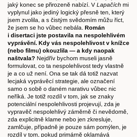
jaký konec se přirozeně nabízí. V
Lapačích
mi
vyplynul jako jediný logický přesně ten, který
jsem zvolila, a s čistým svědomím můžu říct,
že jsem se ho vůbec nebála.
Román
i disertaci jste postavila na nespolehlivém
O nás
vyprávění. Kdy vás nespolehlivost v knížce
(nebo filmu) okouzlila — a kdy naopak
naštvala?
Nejdřív bychom museli jasně
formulovat, co ta nespolehlivost tedy vlastně
je a co už není. Ona se tak dá totiž nazvat
lecjaká vyprávěcí strategie, ale označení
samo o sobě o daném narativu vůbec nic
neříká. Je totiž rozdíl v tom, jak se znaky
potenciální nespolehlivosti projevují, zda je
vypravěč nespolehlivý záměrně či nevědomě,
zda explicitně klame nebo jen zkresluje,
zamlčuje, případně je pouze sám pomýlen, je
Obchod
rozdíl v tom, pokud primárně oklamává