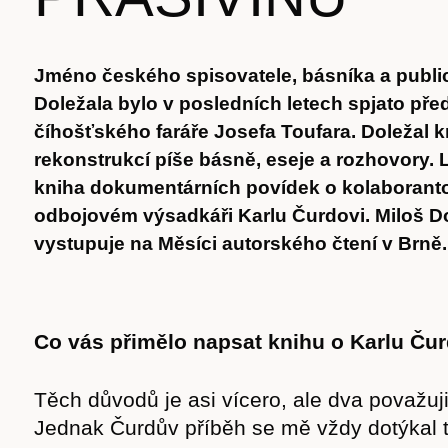
Jméno českého spisovatele, básníka a public
Doležala bylo v posledních letech spjato p
číhošťského faráře Josefa Toufara. Doležal 
rekonstrukcí píše básně, eseje a rozhovory. 
kniha dokumentárních povídek o kolaborant
odbojovém výsadkáři Karlu Čurdovi. Miloš D
vystupuje na Měsíci autorského čtení v Brně.
Co vás přimělo napsat knihu o Karlu Ču
Těch důvodů je asi vícero, ale dva považuji
Jednak Čurdův příběh se mě vždy dotýkal t