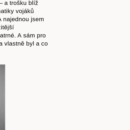
 a trošku blíž
atiky vojáků
 A najednou jsem
itější
patrné. A sám pro
a vlastně byl a co