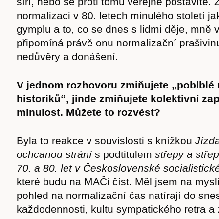
šíří, nebo se proti tomu veřejně postavíte. 
cast
normalizaci v 80. letech minulého století j
gymplu a to, co se dnes s lidmi děje, mně 
připomíná právě onu normalizační prašivin
nedůvěry a donášení.
Obchod
V jednom rozhovoru zmiňujete „poblblé
historiků“, jinde zmiňujete kolektivní z
minulost. Můžete to rozvést?
Byla to reakce v souvislosti s knížkou
Jízda
ochcanou strání
s podtitulem
střepy a stře
70. a 80. let v Československé socialistick
které budu na MAČi číst. Měl jsem na mysli h
pohled na normalizační čas natírají do snes
každodennosti, kultu sympatického retra a 