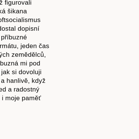
 figurovali
cká šikana
oftsocialismus
dostal dopisní
příbuzné
rmátu, jeden čas
mých zemědělců,
íbuzná mi pod
jak si dovoluji
 a hanlivě, když
sed a radostný
ž i moje paměť