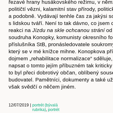
řezavé hrany husákovského režimu, v němž
političtí vězni, kalamitní stav přírody, politi
a podobně. Vydávají tenhle čas za jakýsi s
s lidskou tváří. Není to tak dávno, co jsem 
reakci na
Jízdu na skle ochcanou strání
od 
soudruha Konopky, komunisty okresního fo
příslušníka StB, pronásledovatele soukro
který se v mé knížce mihne. Konopkova př
dojmem „rehabilitace normalizace“ sděluje, 
napsat o tomto jejím příbuzném tak kriticky
to byl přeci dobrotivý občan, oblíbený sou
budovatel. Pamětníci, dokumenty a také u
však svědčí o něčem jiném.
12/07/2019
|
portrét (bývalá
rubrika)
,
portrét