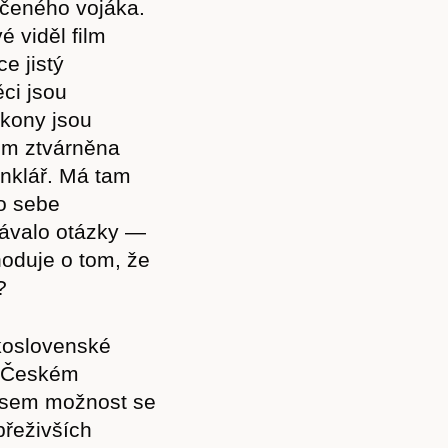
ičeného vojáka.
 viděl film
e jistý
ci jsou
kony jsou
em ztvárněna
inklář. Má tam
do sebe
lávalo otázky —
hoduje o tom, že
?
koslovenské
 v Českém
jsem možnost se
přeživších