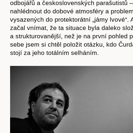
odbojářů a československých parašutistů —
nahlédnout do dobové atmosféry a problem
vysazených do protektorátní „jámy lvové“.
začal vnímat, že ta situace byla daleko slož
a strukturovanější, než je na první pohled 
sebe jsem si chtěl položit otázku, kdo Čurd
stojí za jeho totálním selháním.