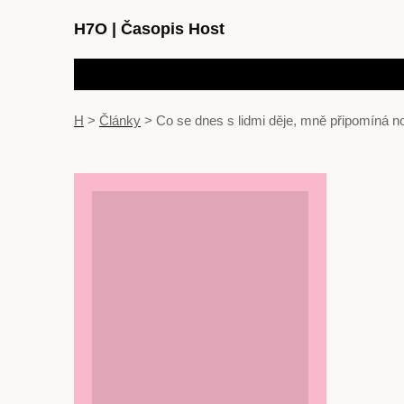
H7O
|
Časopis Host
H
>
Články
>
Co se dnes s lidmi děje, mně připomíná no