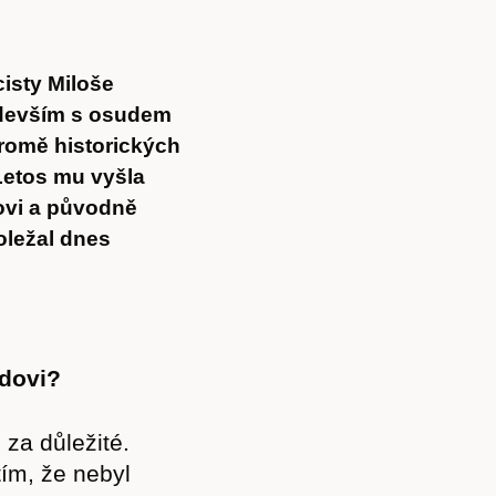
isty Miloše
ředevším s osudem
kromě historických
Letos mu vyšla
ovi a původně
oležal dnes
rdovi?
 za důležité.
ím, že nebyl