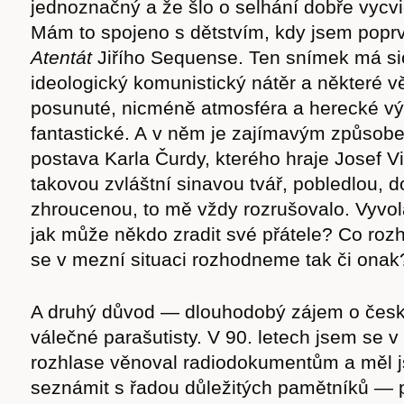
jednoznačný a že šlo o selhání dobře vycv
Mám to spojeno s dětstvím, kdy jsem poprvé
Atentát
Jiřího Sequense. Ten snímek má sic
ideologický komunistický nátěr a některé vě
posunuté, nicméně atmosféra a herecké vý
fantastické. A v něm je zajímavým způsob
postava Karla Čurdy, kterého hraje Josef V
takovou zvláštní sinavou tvář, pobledlou, 
zhroucenou, to mě vždy rozrušovalo. Vyvo
jak může někdo zradit své přátele? Co roz
se v mezní situaci rozhodneme tak či onak
A druhý důvod — dlouhodobý zájem o čes
válečné parašutisty. V 90. letech jsem se
rozhlase věnoval radiodokumentům a měl 
seznámit s řadou důležitých pamětníků — 