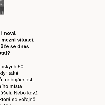
 i nová
 mezní situaci,
Může se dnes
stat?
linských 50.
ady“ také
Předplatné
jů, nebojácnost,
ního místa
nášeli. Nebo když
 která se veřejně