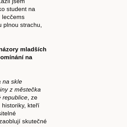
Zažil jsem
Akce
ako student na
v lecčems
u plnou strachu,
Kontakt
 názory mladších
apomínání na
 na skle
piny z městečka
é republice
, ze
istoriky, kteří
itelné
zaoblují skutečné