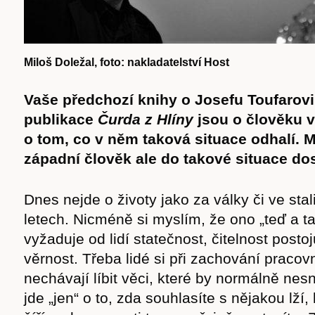
Miloš Doležal, foto: nakladatelství Host
Vaše předchozí knihy o Josefu Toufarovi
publikace
Čurda z Hlíny
jsou o člověku v
o tom, co v něm taková situace odhalí. 
západní člověk ale do takové situace do
Dnes nejde o životy jako za války či ve sta
letech. Nicméně si myslím, že ono „teď a t
Časopis
vyžaduje od lidí statečnost, čitelnost posto
věrnost. Třeba lidé si při zachování pracov
nechávají líbit věci, které by normálně nes
jde „jen“ o to, zda souhlasíte s nějakou lží,