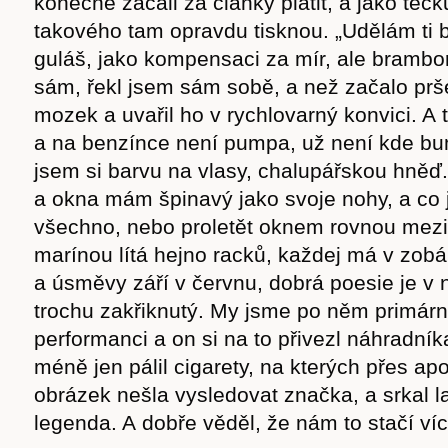
konečně začali za články platit, a jako teč
takového tam opravdu tisknou. „Udělám ti 
guláš, jako kompensaci za mír, ale brambo
sám, řekl jsem sám sobě, a než začalo pršet
mozek a uvařil ho v rychlovarný konvici. A 
a na benzínce není pumpa, už není kde bu
jsem si barvu na vlasy, chalupářskou hněď
a okna mám špinavý jako svoje nohy, a co j
všechno, nebo proletět oknem rovnou mez
marínou lítá hejno racků, každej má v zobá
a úsměvy září v červnu, dobrá poesie je v 
trochu zakřiknutý. My jsme po něm primárně
performanci a on si na to přivezl náhradní
méně jen pálil cigarety, na kterých přes ap
obrázek nešla vysledovat značka, a srkal la
legenda. A dobře věděl, že nám to stačí ví