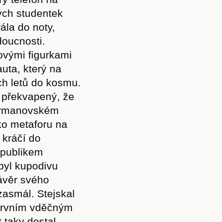
ných studentek
la do noty,
doucnosti.
ovými figurkami
uta, který na
ch letů do kosmu.
l překvapený, že
imrmanovském
ko metaforu na
 kráčí do
 publikem
ebyl kupodivu
Předplatné
závěr svého
zasmál. Stejskal
 prvním vděčným
 taky dostal