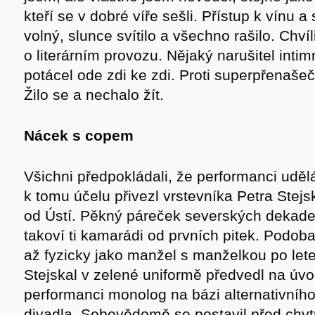
kteří se v dobré víře sešli. Přístup k vínu a s
volný, slunce svítilo a všechno rašilo. Chvíl
o literárním provozu. Nějaký narušitel inti
potácel ode zdi ke zdi. Proti superpřenašeč
Žilo se a nechalo žít.
Nácek s copem
Všichni předpokládali, že performanci udělá 
k tomu účelu přivezl vrstevníka Petra Stejs
od Ústí. Pěkný páreček severských dekade
takoví ti kamarádi od prvních pitek. Podob
až fyzicky jako manžel s manželkou po lete
Stejskal v zelené uniformě předvedl na úvo
performanci monolog na bázi alternativníh
divadla. Sebevědomě se postavil před chytr