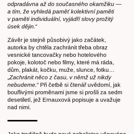
odpradávna až do současného okamžiku —
a tím, že vyhledá paměť kolektivní paměti
v paměti individuální, vyjádří slovy prožitý
úsek dějin.
“
Závěr je stejně působivý jako začátek,
autorka by chtěla zachránit třeba obraz
vesnické tancovačky nebo hotelového
pokoje, kolotoč nebo filmy, které má ráda,
dům, plakát, kočku, muže, slunce, fotku…
„
Zachránit něco z času, v němž už nikdy
nebudeme.
“ Při četbě si čtenář uvědomí, jak
bouřlivými proměnami jsme si prošli za sedm
desetiletí, jež Ernauxová popisuje a uvažuje
nad nimi.