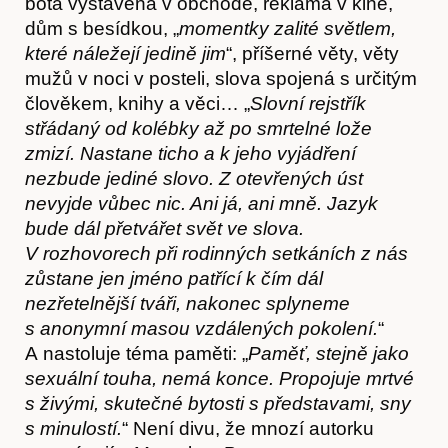
bota vystavená v obchodě, reklama v kině,
dům s besídkou, „
momentky zalité světlem,
které náležejí jedině jim
“, příšerné věty, věty
mužů v noci v posteli, slova spojená s určitým
člověkem, knihy a věci… „
Slovní rejstřík
O nás
střádaný od kolébky až po smrtelné lože
zmizí. Nastane ticho a k jeho vyjádření
nezbude jediné slovo. Z otevřených úst
nevyjde vůbec nic. Ani já, ani mně. Jazyk
bude dál přetvářet svět ve slova.
V rozhovorech při rodinných setkáních z nás
zůstane jen jméno patřící k čím dál
nezřetelnější tváři, nakonec splyneme
s anonymní masou vzdálených pokolení.
“
A nastoluje téma paměti: „
Paměť, stejně jako
sexuální touha, nemá konce. Propojuje mrtvé
s živými, skutečné bytosti s představami, sny
s minulostí.
“ Není divu, že mnozí autorku