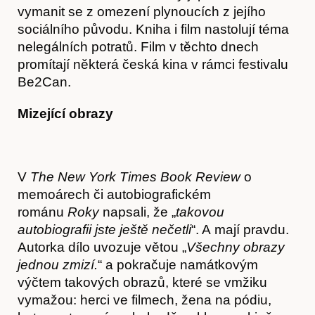
Akce
vymanit se z omezení plynoucích z jejího
sociálního původu. Kniha i film nastolují téma
nelegálních potratů. Film v těchto dnech
promítají některá česká kina v rámci festivalu
Be2Can.
Mizející obrazy
V
The New York Times Book Review
o
memoárech či autobiografickém
románu
Roky
napsali, že „
takovou
autobiografii jste ještě nečetli
“. A mají pravdu.
Autorka dílo uvozuje větou „
Všechny obrazy
jednou zmizí.
“ a pokračuje namátkovým
výčtem takových obrazů, které se vmžiku
vymažou: herci ve filmech, žena na pódiu,