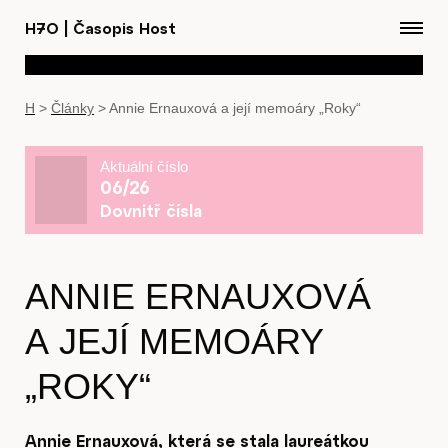
H7O
|
Časopis Host
H
>
Články
>
Annie Ernauxová a její memoáry „Roky“
Aktuální číslo
06/26
Dovnitř čísla
ANNIE ERNAUXOVÁ
A JEJÍ MEMOÁRY
„ROKY“
Annie Ernauxová, která se stala laureátkou