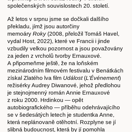
společenských souvislostech 20. století.
Až letos v srpnu jsme se dočkali dalšího
překladu, jímž jsou autorčiny
memoáry
Roky
(2008, přeložil Tomáš Havel,
vydal Host, 2022), které ve Francii i jinde
vzbudily velkou pozornost a jsou považovány
za jeden z vrcholů tvorby Ernauxové.
A připomeňme ještě, že na loňském
mezinárodním filmovém festivalu v Benátkách
získal Zlatého lva film
Událost
(
L’Événement
)
režisérky Audrey Diwanové, jehož předlohou
je stejnojmenný román Annie Ernauxové
z roku 2000. Hrdinkou — opět
autobiografického — příběhu odehrávajícího
se v šedesátých letech je studentka Anne,
která neplánovaně otěhotní. Rozplyne se jí
slibná budoucnost, která by jí pomohla