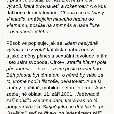
výrazů, které zrovna letí, a rokenrolu.
“ A o kus
dál hořké konstatování: „
Chodilo se na Vlasy.
V letadle, unášejícím hlavního hrdinu do
Vietnamu, posílali na smrt nás a naše iluze
z osmašedesátého.
“
Působivě popisuje, jak se „
lidem neslyšně
vytratilo ze života
“ katolické náboženství
a jaké změny přinesla sexuální revoluce, a tím
i sexuální svoboda. Církev „
ztratila hlavní pole
působnosti — sex — a tím přišla o všechno.
Bůh přestal být tématem, o němž by stálo za
to, kromě hodin filozofie, debatovat
“. A další
změny: počítač, mobilní telefon, internet. A ve
zcela jiné oblasti 11. září 2001: „
Jedenácté
září pohltilo všechna data, která nás do té
Předplatné
doby provázela. Stejně jako se dřív říkalo ,po
Osvětimi‘, teď se říkalo ,po jedenáctém září‘.