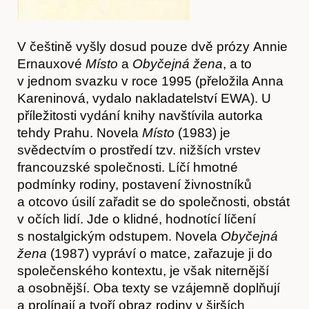
V češtině vyšly dosud pouze dvě prózy Annie
Ernauxové
Místo
a
Obyčejná žena
, a to
v jednom svazku v roce 1995 (přeložila Anna
Kareninová, vydalo nakladatelství EWA). U
příležitosti vydání knihy navštívila autorka
tehdy Prahu. Novela
Místo
(1983) je
svědectvím o prostředí tzv. nižších vrstev
francouzské společnosti. Líčí hmotné
podmínky rodiny, postavení živnostníků
a otcovo úsilí zařadit se do společnosti, obstát
v očích lidí. Jde o klidné, hodnotící líčení
s nostalgickým odstupem. Novela
Obyčejná
Hostcast
žena
(1987) vypráví o matce, zařazuje ji do
společenského kontextu, je však niternější
a osobnější. Oba texty se vzájemně doplňují
a prolínají a tvoří obraz rodiny v širších