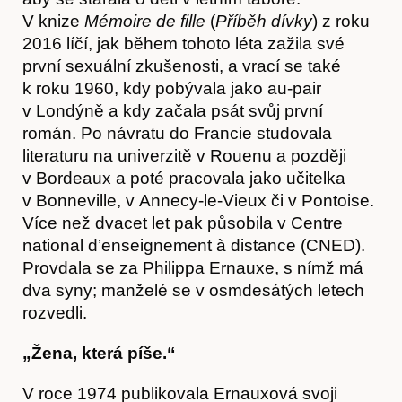
V knize
Mémoire de fille
(
Příběh dívky
) z roku
2016 líčí, jak během tohoto léta zažila své
první sexuální zkušenosti, a vrací se také
k roku 1960, kdy pobývala jako au-pair
v Londýně a kdy začala psát svůj první
román. Po návratu do Francie studovala
literaturu na univerzitě v Rouenu a později
v Bordeaux a poté pracovala jako učitelka
v Bonneville, v Annecy-le-Vieux či v Pontoise.
Více než dvacet let pak působila v Centre
national d’enseignement à distance (CNED).
Provdala se za Philippa Ernauxe, s nímž má
dva syny; manželé se v osmdesátých letech
rozvedli.
„Žena, která píše.“
V roce 1974 publikovala Ernauxová svoji