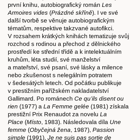
první knihu, autobiografický román
Les
Armoires vides
(
Prázdné skříně
). I ve své
další tvorbě se věnuje autobiografickým
tématům, respektive takzvané autofikci.
V rozsahem krátkých knihách tematizuje svůj
rozchod s rodinou a přechod z dělnického
prostředí ke střední třídě a k intelektuálním
kruhům, léta studií, své manželství
a mateřství, své psaní, své lásky a milence
nebo zkušenost s nelegálním potratem
v šedesátých letech. Od počátku publikuje
v prestižním pařížském nakladatelství
Gallimard. Po románech
Ce qu’ils disent ou
rien
(1977) a
La Femme gelée
(1981) získala
prestižní Prix Renaudot za novelu
La
Place
(
Místo
, 1983). Následovala díla
Une
femme
(
Obyčejná žena
, 1987),
Passion
simple
(1991),
Je ne suis pas sortie de