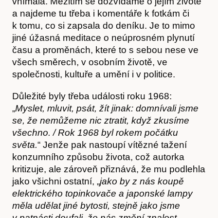
vnímala. Mezitím se dozvídáme o jejím životě
a najdeme tu třeba i komentáře k fotkám či
k tomu, co si zapsala do deníku. Je to mimo
jiné úžasná meditace o neúprosném plynutí
času a proměnách, které to s sebou nese ve
všech směrech, v osobním životě, ve
společnosti, kultuře a umění i v politice.
Důležité byly třeba události roku 1968:
„
Myslet, mluvit, psát, žít jinak: domnívali jsme
se, že nemůžeme nic ztratit, když zkusíme
všechno. / Rok 1968 byl rokem počátku
světa.
“ Jenže pak nastoupí vítězné tažení
Kontakt
konzumního způsobu života, což autorka
kritizuje, ale zároveň přiznává, že mu podlehla
jako všichni ostatní, „
jako by z nás koupě
elektrického topinkovače a japonské lampy
měla udělat jiné bytosti, stejně jako jsme
v patnácti doufali, že nás změní znalost