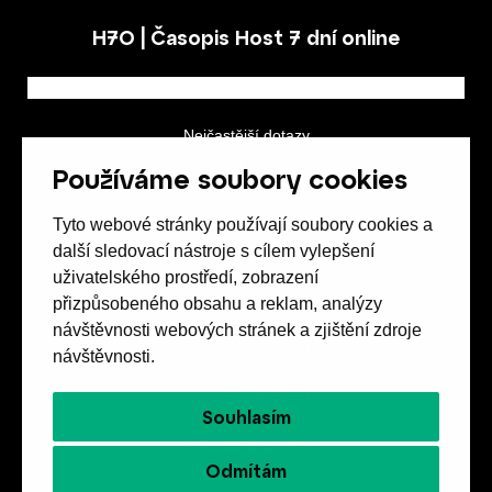
H7O | Časopis Host 7 dní online
Nejčastější dotazy
GDPR a podmínky soutěže
Používáme soubory cookies
Obchodní podmínky
Tyto webové stránky používají soubory cookies a
další sledovací nástroje s cílem vylepšení
uživatelského prostředí, zobrazení
přizpůsobeného obsahu a reklam, analýzy
návštěvnosti webových stránek a zjištění zdroje
Spolek přátel vydávání
časopisu HOST
návštěvnosti.
Beethovenova 25/4
657 42 Brno-střed
Souhlasím
objednavky@casopishost.cz
+420 775 995 695
Odmítám