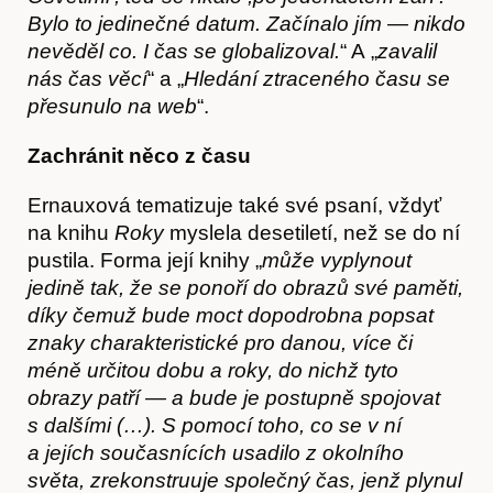
Bylo to jedinečné datum. Začínalo jím — nikdo
nevěděl co. I čas se globalizoval.
“ A „
zavalil
nás čas věcí
“ a „
Hledání ztraceného času se
přesunulo na web
“.
Zachránit něco z času
Ernauxová tematizuje také své psaní, vždyť
na knihu
Roky
myslela desetiletí, než se do ní
pustila. Forma její knihy „
může vyplynout
jedině tak, že se ponoří do obrazů své paměti,
díky čemuž bude moct dopodrobna popsat
znaky charakteristické pro danou, více či
méně určitou dobu a roky, do nichž tyto
obrazy patří — a bude je postupně spojovat
s dalšími (…). S pomocí toho, co se v ní
a jejích současnících usadilo z okolního
světa, zrekonstruuje společný čas, jenž plynul