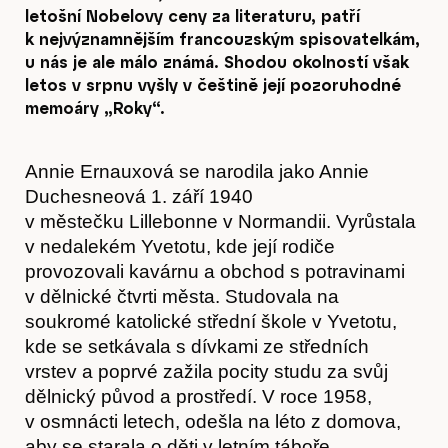
letošní Nobelovy ceny za literaturu, patří
k nejvýznamnějším francouzským spisovatelkám,
u nás je ale málo známá. Shodou okolností však
letos v srpnu vyšly v češtině její pozoruhodné
memoáry „Roky“.
Annie Ernauxová se narodila jako Annie
Duchesneová 1. září 1940
v městečku Lillebonne v Normandii. Vyrůstala
v nedalekém Yvetotu, kde její rodiče
provozovali kavárnu a obchod s potravinami
v dělnické čtvrti města. Studovala na
soukromé katolické střední škole v Yvetotu,
kde se setkávala s dívkami ze středních
vrstev a poprvé zažila pocity studu za svůj
dělnický původ a prostředí. V roce 1958,
v osmnácti letech, odešla na léto z domova,
aby se starala o děti v letním táboře.