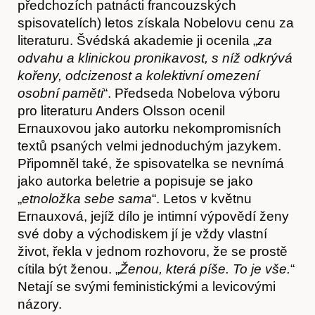
předchozích patnácti francouzských
spisovatelích) letos získala Nobelovu cenu za
literaturu. Švédská akademie ji ocenila „
za
odvahu a klinickou pronikavost, s níž odkrývá
kořeny, odcizenost a kolektivní omezení
osobní paměti
“. Předseda Nobelova výboru
pro literaturu Anders Olsson ocenil
Články
Ernauxovou jako autorku nekompromisních
textů psaných velmi jednoduchým jazykem.
Připomněl také, že spisovatelka se nevnímá
jako autorka beletrie a popisuje se jako
„
etnoložka sebe sama
“. Letos v květnu
Ernauxová, jejíž dílo je intimní výpovědí ženy
své doby a východiskem jí je vždy vlastní
život, řekla v jednom rozhovoru, že se prostě
cítila být ženou. „
Ženou, která píše. To je vše.
“
Netají se svými feministickými a levicovými
názory.