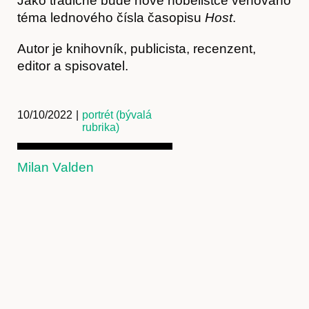
Jako tradičně bude nové nobelistce věnováno
téma lednového čísla časopisu
Host
.
Autor je knihovník, publicista, recenzent,
editor a spisovatel.
10/10/2022
|
portrét (bývalá
rubrika)
Milan Valden