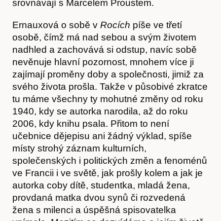
srovnávají s Marcelem Proustem.
Ernauxová o sobě v
Rocích
píše ve třetí
osobě, čímž má nad sebou a svým životem
nadhled a zachovává si odstup, navíc sobě
nevěnuje hlavní pozornost, mnohem více ji
zajímají proměny doby a společnosti, jimiž za
svého života prošla. Takže v působivé zkratce
tu máme všechny ty mohutné změny od roku
Obchod
1940, kdy se autorka narodila, až do roku
2006, kdy knihu psala. Přitom to není
učebnice dějepisu ani žádný výklad, spíše
místy strohý záznam kulturních,
společenských i politických změn a fenoménů
ve Francii i ve světě, jak prošly kolem a jak je
autorka coby dítě, studentka, mladá žena,
provdaná matka dvou synů či rozvedená
žena s milenci a úspěšná spisovatelka