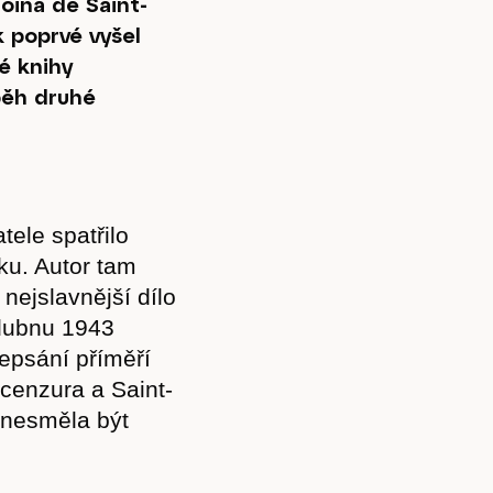
oina de Saint-
k poprvé vyšel
é knihy
běh druhé
tele spatřilo
ku. Autor tam
nejslavnější dílo
 dubnu 1943
depsání příměří
cenzura a Saint-
a nesměla být