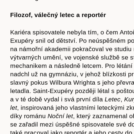
Filozof, válečný letec a reportér
Kariéra spisovatele nebyla tím, o čem Anto
Exupéry snil od dětství. Po neúspěšném p
na námořní akademii pokračoval ve studiu 
výtvarných umění, ve vojenské službě se s
mechanikem a následně letcem. Pro létání
nadchl už na gymnáziu, v jehož blízkosti p
slavný pokus Wilbura Wrighta s jeho přev
letadla. Saint-Exupéry později létal s pošt
a v té době vydal i svá první díla
Letec
,
Kur
let
, inspirovaná jeho vlastními leteckými z
díky románu
Noční let
, který zaznamenal 
se zařadil mezi úspěšné spisovatele své d
také pracoval jako reportér a jeho cesty d