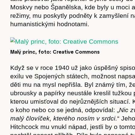
Moskvy nebo Španělska, kde byly u moci a
režimy, mu poskytly podněty k zamyšlení 
humanistickými hodnotami.
Malý princ, foto: Creative Commons
Když se v roce 1940 už jako úspěšný spiso
exilu ve Spojených státech, možnost naps
děti mu na mysl nepřišla. Byl známý tím, že
ubrousky a papírky neustále kreslil tužkou 
Časopis
kterou umisťoval do nejrůznějších situací. K
o koho nebo co se jedná, odpovídal: „
Nic z
malý človíček, kterého nosím v srdci.
“
Jeho
Hitchcock mu vnukl nápad, jestli by o tomto