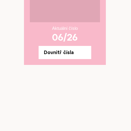
Aktuální číslo
06/26
Dovnitř čísla