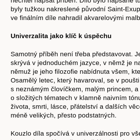
nechtěl napsat příběh. Dílo bylo napsané t
cast
byly tužkou nakreslené původní Saint-Exup
ve finálním díle nahradil akvarelovými mal
Univerzalita jako klíč k úspěchu
Obchod
Samotný příběh není třeba představovat. J
skrývá v jednoduchém jazyce, v němž je n
němuž je jeho filozofie nabídnuta všem, kte
Osamělý letec, který havaroval, se v poušt
s neznámým človíčkem, malým princem, a 
o složitých tématech v klamně naivním tón
života, smrti, lásce, přátelství a dalších v
méně velikých, přesto podstatných.
Kouzlo díla spočívá v univerzálnosti pro v