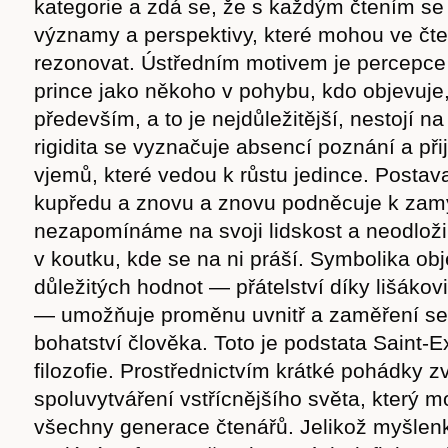
kategorie a zdá se, že s každým čtením se
významy a perspektivy, které mohou ve čte
rezonovat. Ústředním motivem je percepc
prince jako někoho v pohybu, kdo objevuje,
především, a to je nejdůležitější, nestojí n
rigidita se vyznačuje absencí poznání a př
vjemů, které vedou k růstu jedince. Postava
kupředu a znovu a znovu podněcuje k zamy
nezapomínáme na svoji lidskost a neodložil
v koutku, kde se na ni práší. Symbolika ob
důležitých hodnot — přátelství díky lišákovi
— umožňuje proměnu uvnitř a zaměření se 
bohatství člověka. Toto je podstata Saint-
filozofie. Prostřednictvím krátké pohádky z
spoluvytváření vstřícnějšího světa, který m
všechny generace čtenářů. Jelikož myšlen