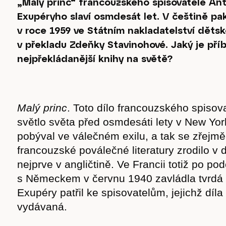
„Malý princ“ francouzského spisovatele Ant
Exupéryho slaví osmdesát let. V češtině pa
v roce 1959 ve Státním nakladatelství dětsk
v překladu Zdeňky Stavinohové. Jaký je pří
nejpřekládanější knihy na světě?
Malý princ
. Toto dílo francouzského spisova
světlo světa před osmdesáti lety v New Yor
pobýval ve válečném exilu, a tak se zřejmě 
francouzské poválečné literatury zrodilo v
nejprve v angličtině. Ve Francii totiž po po
s Německem v červnu 1940 zavládla tvrdá 
Exupéry patřil ke spisovatelům, jejichž díl
vydávaná.