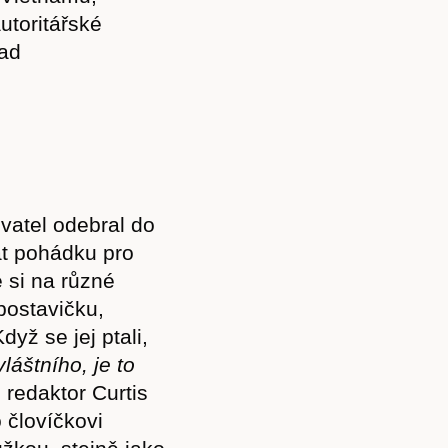
utoritářské
nad
vatel odebral do
at pohádku pro
 si na různé
postavičku,
Předplatné
dyž se jej ptali,
vláštního, je to
 redaktor Curtis
 človíčkovi