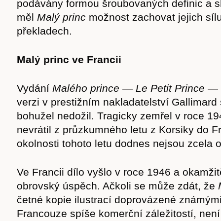
podávány formou šroubovaných definic a s
měl
Malý princ
možnost zachovat jejich sílu
překladech.
Malý princ ve Francii
Vydání
Malého prince
—
Le Petit Prince
— 
verzi v prestižním nakladatelství Gallimard
bohužel nedožil. Tragicky zemřel v roce 19
nevrátil z průzkumného letu z Korsiky do F
okolnosti tohoto letu dodnes nejsou zcela 
Ve Francii dílo vyšlo v roce 1946 a okamž
obrovský úspěch. Ačkoli se může zdát, že
četné kopie ilustrací doprovázené známými 
Francouze spíše komerční záležitostí, není