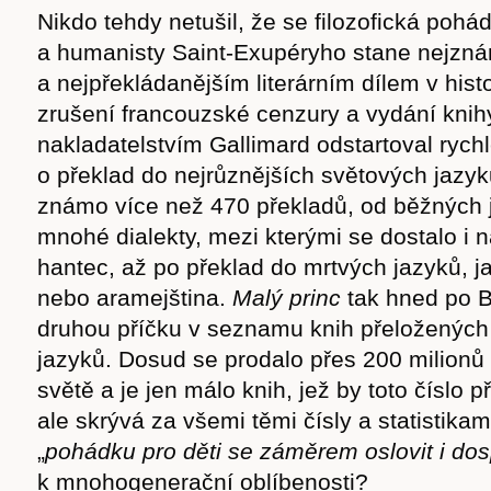
Nikdo tehdy netušil, že se filozofická pohá
a humanisty Saint-Exupéryho stane nejzn
a nejpřekládanějším literárním dílem v histo
zrušení francouzské cenzury a vydání knih
nakladatelstvím Gallimard odstartoval rychl
o překlad do nejrůznějších světových jazyk
známo více než 470 překladů, od běžných 
mnohé dialekty, mezi kterými se dostalo i 
hantec, až po překlad do mrtvých jazyků, ja
nebo aramejština.
Malý princ
tak hned po B
druhou příčku v seznamu knih přeložených
jazyků. Dosud se prodalo přes 200 milionů
světě a je jen málo knih, jež by toto číslo 
ale skrývá za všemi těmi čísly a statistik
„
pohádku pro děti se záměrem oslovit i do
k mnohogenerační oblíbenosti?