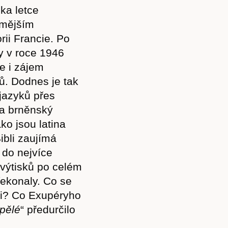
dka letce
ámějším
rii Francie. Po
y v roce 1946
e i zájem
ů. Dodnes je tak
jazyků přes
na brněnský
ko jsou latina
ibli zaujímá
 do nejvíce
 výtisků po celém
překonaly. Co se
ami? Co Exupéryho
spělé
“ předurčilo