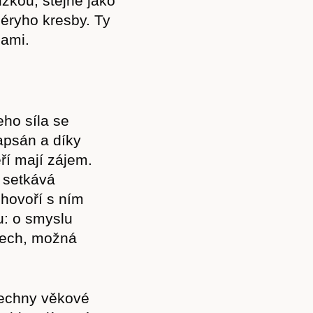
užkou, stejně jako
Akce
éryho kresby. Ty
bami.
Kontakt
eho síla se
apsán a díky
ří mají zájem.
i setkává
hovoří s ním
u: o smyslu
ěcech, možná
šechny věkové