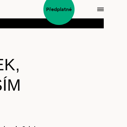
Předplatné
EK,
ÍM