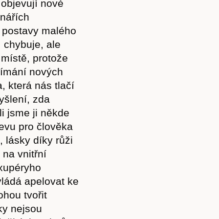
 objevují nové
nářích
e postavy malého
 chybuje, ale
a místě, protože
ijímání nových
, která nás tlačí
šlení, zda
i jsme ji někde
jevu pro člověka
, lásky díky růži
na vnitřní
Exupéryho
vládá apelovat ke
ohou tvořit
ky nejsou