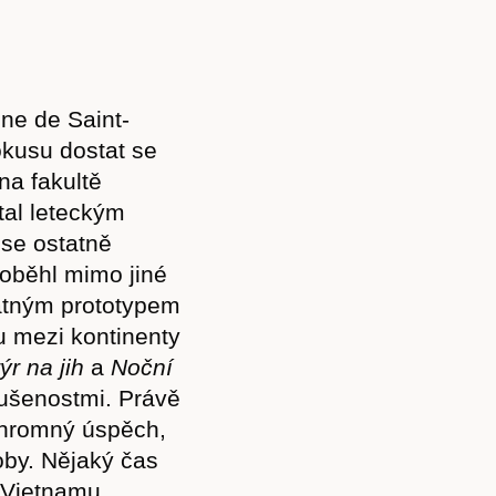
ine de Saint-
okusu dostat se
na fakultě
tal leteckým
 se ostatně
roběhl mimo jiné
ratným prototypem
ou mezi kontinenty
ýr na jih
a
Noční
kušenostmi. Právě
ohromný úspěch,
oby. Nějaký čas
o Vietnamu,