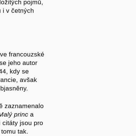
ložitých pojmů,
 i v četných
ve francouzské
 se jeho autor
44, kdy se
rancie, avšak
objasněny.
itě zaznamenalo
Malý princ
a
citáty jsou pro
 tomu tak.