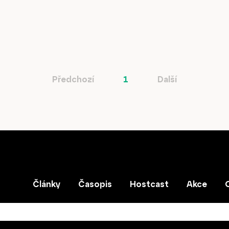
Obchod
Předchozí
1
Další
Články
Časopis
Hostcast
Akce