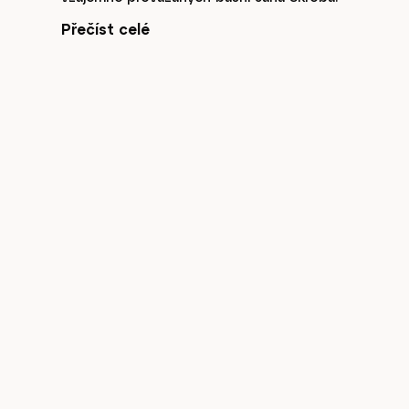
Přečíst celé
Časopis
cast