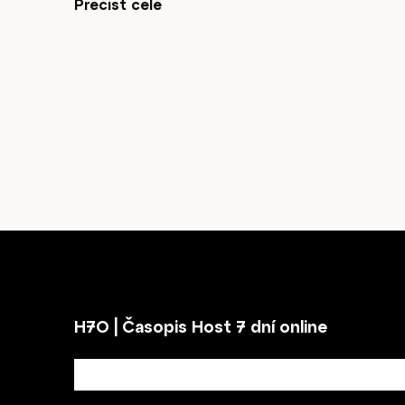
Přečíst celé
O nás
H7O | Časopis Host 7 dní online