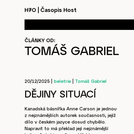
H7O
|
Časopis Host
ČLÁNKY OD:
TOMÁŠ GABRIEL
20/12/2025
|
beletrie
|
Tomáš Gabriel
DĚJINY SITUACÍ
Kanadská básnířka Anne Carson je jednou
z nejznámějších autorek současnosti, jejíž
dílo v českém jazyce dosud chybělo.
Napravit to má překlad její nejznámější