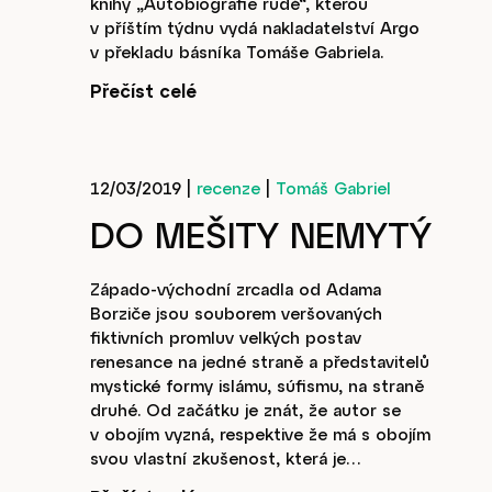
knihy „Autobiografie rudé“, kterou
v příštím týdnu vydá nakladatelství Argo
v překladu básníka Tomáše Gabriela.
Přečíst celé
12/03/2019
|
recenze
|
Tomáš Gabriel
DO MEŠITY NEMYTÝ
Západo-východní zrcadla od Adama
Články
Borziče jsou souborem veršovaných
fiktivních promluv velkých postav
renesance na jedné straně a představitelů
mystické formy islámu, súfismu, na straně
druhé. Od začátku je znát, že autor se
v obojím vyzná, respektive že má s obojím
Host
svou vlastní zkušenost, která je…