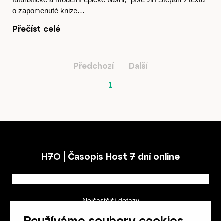
o zapomenuté knize…
Hostcast
Přečíst celé
Předchozí
Další
Akce
1
O nás
H7O | Časopis Host 7 dní online
Obchod
Nejčastější dotazy
GDPR a podmínky soutěže
Používáme soubory cookies