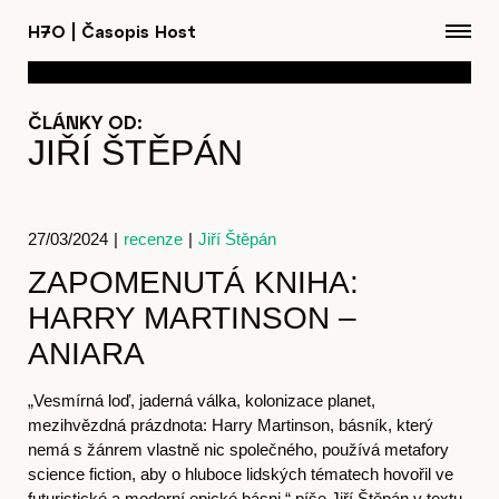
H7O
|
Časopis Host
ČLÁNKY OD:
JIŘÍ ŠTĚPÁN
27/03/2024
|
recenze
|
Jiří Štěpán
ZAPOMENUTÁ KNIHA:
Články
HARRY MARTINSON –
ANIARA
„Vesmírná loď, jaderná válka, kolonizace planet,
Časopis
mezihvězdná prázdnota: Harry Martinson, básník, který
nemá s žánrem vlastně nic společného, používá metafory
science fiction, aby o hluboce lidských tématech hovořil ve
futuristické a moderní epické básni,“ píše Jiří Štěpán v textu