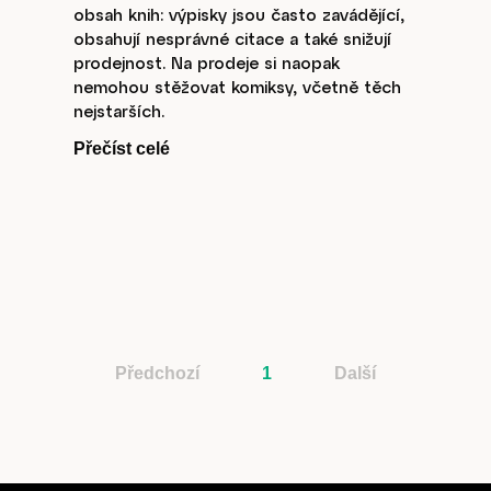
obsah knih: výpisky jsou často zavádějící,
obsahují nesprávné citace a také snižují
prodejnost. Na prodeje si naopak
nemohou stěžovat komiksy, včetně těch
nejstarších.
Přečíst celé
Časopis
cast
Předchozí
1
Další
Obchod