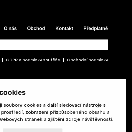
O nás
Obchod
Kontakt
Předplatné
|
GDPR a podmínky soutěže
|
Obchodní podmínky
cookies
 soubory cookies a další sledovací nástroje s
o prostředí, zobrazení přizpůsobeného obsahu a
Revue Host vychází s laskavou finanční
webových stránek a zjištění zdroje návštěvnosti.
podporou Ministerstva kultury ČR
a statutárního města Brna.