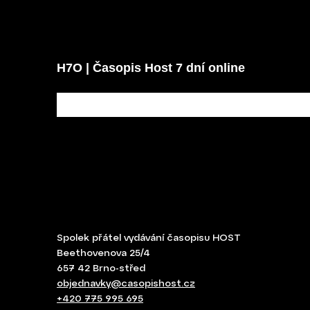
H7O | Časopis Host 7 dní online
Spolek přátel vydávání
časopisu HOST
Beethovenova 25/4
657 42 Brno-střed
objednavky@casopishost.cz
+420 775 995 695