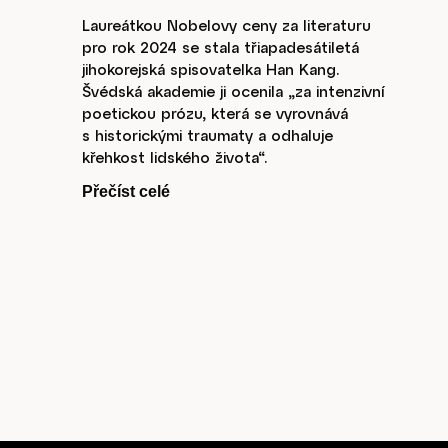
Laureátkou Nobelovy ceny za literaturu
pro rok 2024 se stala třiapadesátiletá
jihokorejská spisovatelka Han Kang.
Švédská akademie ji ocenila „za intenzivní
poetickou prózu, která se vyrovnává
s historickými traumaty a odhaluje
Články
křehkost lidského života“.
Přečíst celé
Host
O nás