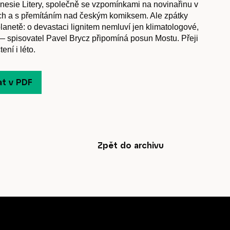
esie Litery, společně se vzpomínkami na novinařinu v
h a s přemítáním nad českým komiksem. Ale zpátky
lanetě: o devastaci lignitem nemluví jen klimatologové,
e — spisovatel Pavel Brycz připomíná posun Mostu. Přeji
ení i léto.
Časopis
at v PDF
cast
Zpět do archivu
Obchod