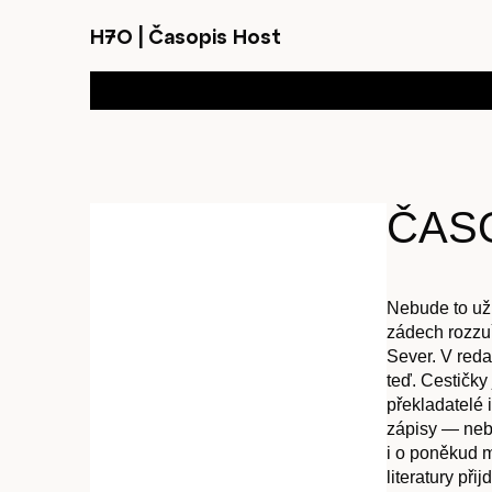
H7O
|
Časopis Host
ČASO
Nebude to už 
zádech rozzu
Sever. V reda
teď. Cestičky
překladatelé i
zápisy — neb
i o poněkud 
literatury př