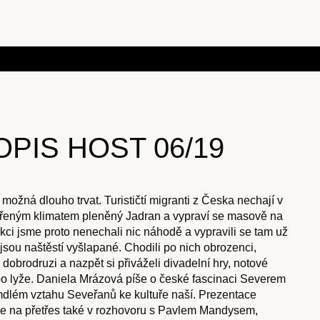
PIS HOST 06/19
možná dlouho trvat. Turističtí migranti z Česka nechají v
řeným klimatem pleněný Jadran a vypraví se masově na
kci jsme proto nenechali nic náhodě a vypravili se tam už
 jsou naštěstí vyšlapané. Chodili po nich obrozenci,
 dobrodruzi a nazpět si přiváželi divadelní hry, notové
o lyže. Daniela Mrázová píše o české fascinaci Severem
mdlém vztahu Seveřanů ke kultuře naší. Prezentace
ijde na přetřes také v rozhovoru s Pavlem Mandysem,