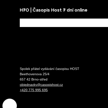
H7O | Časopis Host 7 dní online
Spolek přátel vydávání
časopisu HOST
Beethovenova 25/4
657 42 Brno-střed
objednavky@casopishost.cz
+420 775 995 695