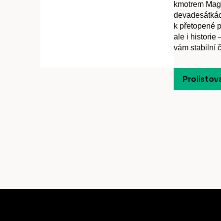
kmotrem Magn
devadesátkác
k přetopené p
ale i histori
vám stabilní čt
Články
Prolistov
Host
O nás