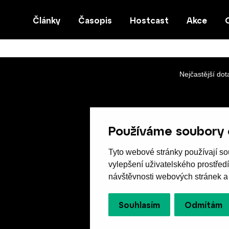
Články
Časopis
Hostcast
Akce
Nejčastější dot
Používáme soubory 
Tyto webové stránky používají sou
vylepšení uživatelského prostřed
návštěvnosti webových stránek a z
Souhlasím
Odmítám