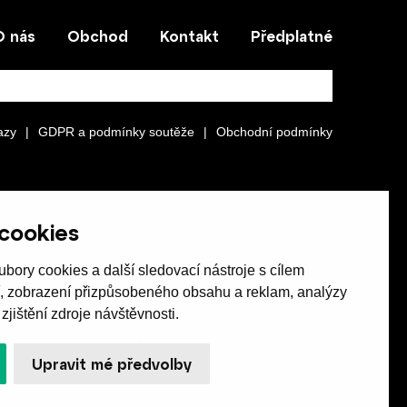
O nás
Obchod
Kontakt
Předplatné
azy
|
GDPR a podmínky soutěže
|
Obchodní podmínky
cookies
bory cookies a další sledovací nástroje s cílem
í, zobrazení přizpůsobeného obsahu a reklam, analýzy
jištění zdroje návštěvnosti.
Revue Host vychází s laskavou finanční podporou
Ministerstva kultury ČR a statutárního města Brna.
Upravit mé předvolby