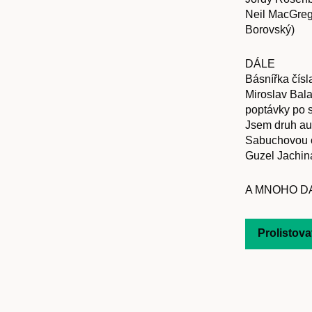
Články
Neil MacGreg
Borovský)
DÁLE
Básnířka čísl
Host
Miroslav Bala
poptávky po 
Jsem druh aut
Sabuchovou o
Guzel Jachina
O nás
A MNOHO D
Prolistova