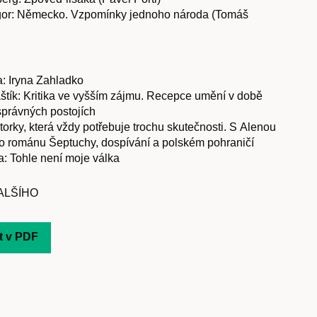
Časopis
or: Německo. Vzpomínky jednoho národa (Tomáš
a: Iryna Zahladko
cast
štík: Kritika ve vyšším zájmu. Recepce umění v době
správných postojích
orky, která vždy potřebuje trochu skutečnosti. S Alenou
 románu Šeptuchy, dospívání a polském pohraničí
: Tohle není moje válka
Obchod
ALŠÍHO
t v PDF