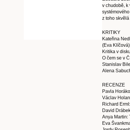
v chudobě, k 
systémového n
z toho skvělá 
KRITIKY
Kateřina Nedb
(Eva Klíčová)
Kritika v dis
O čem se v Č
Stanislav Bil
Alena Sabuch
RECENZE
Pavla Horáko
Václav Holan
Richard Erml:
David Drábek
Anya Martin: 
Eva Švankmaje
Jordy Rosenbe