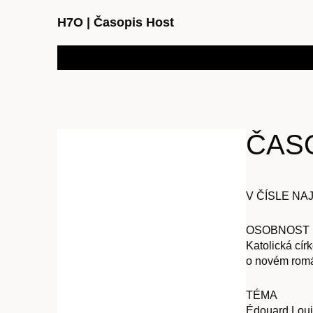
H7O
|
Časopis Host
ČASO
V ČÍSLE NA
OSOBNOST
Katolická cír
o novém román
TÉMA
Édouard Louis