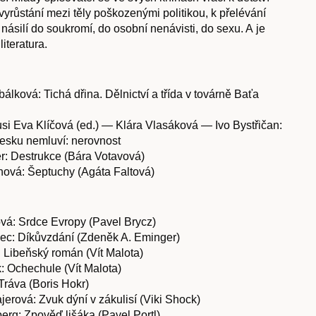
vyrůstání mezi těly poškozenými politikou, k přelévání
ásilí do soukromí, do osobní nenávisti, do sexu. A je
literatura.
álková: Tichá dřina. Dělnictví a třída v továrně Baťa
kusi Eva Klíčová (ed.) — Klára Vlasáková — Ivo Bystřičan:
esku nemluví: nerovnost
er: Destrukce (Bára Votavová)
ová: Šeptuchy (Agáta Faltová)
vá: Srdce Evropy (Pavel Brycz)
ec: Díkůvzdání (Zdeněk A. Eminger)
 Libeňský román (Vít Malota)
: Ochechule (Vít Malota)
Tráva (Boris Hokr)
rová: Zvuk dýní v zákulisí (Viki Shock)
rg: Zpověď lišáka (Pavel Portl)