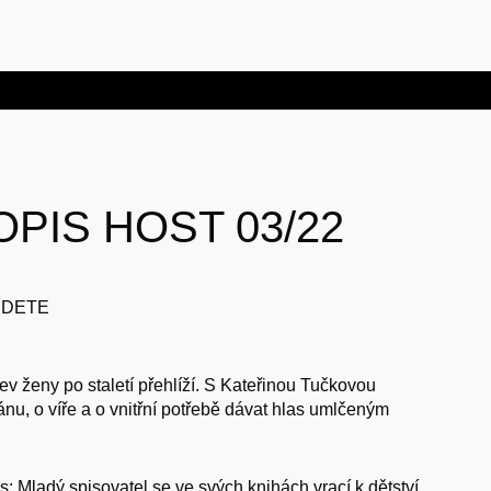
PIS HOST 03/22
JDETE
kev ženy po staletí přehlíží. S Kateřinou Tučkovou
u, o víře a o vnitřní potřebě dávat hlas umlčeným
: Mladý spisovatel se ve svých knihách vrací k dětství