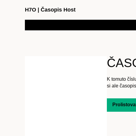
H7O
|
Časopis Host
ČASO
K tomuto čísl
si ale časopis
Prolistova