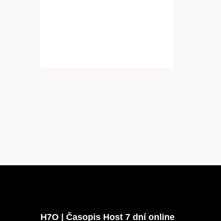
Články
Host
O nás
H7O | Časopis Host 7 dní online