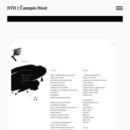
H7O
|
Časopis Host
Články