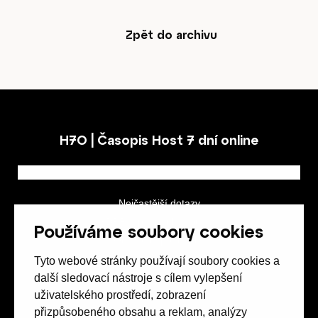
Zpět do archivu
Obchod
H7O | Časopis Host 7 dní online
Kontakt
Nejčastější dotazy
GDPR a podmínky soutěže
Používáme soubory cookies
Obchodní podmínky
Předplatné
Tyto webové stránky používají soubory cookies a
další sledovací nástroje s cílem vylepšení
uživatelského prostředí, zobrazení
přizpůsobeného obsahu a reklam, analýzy