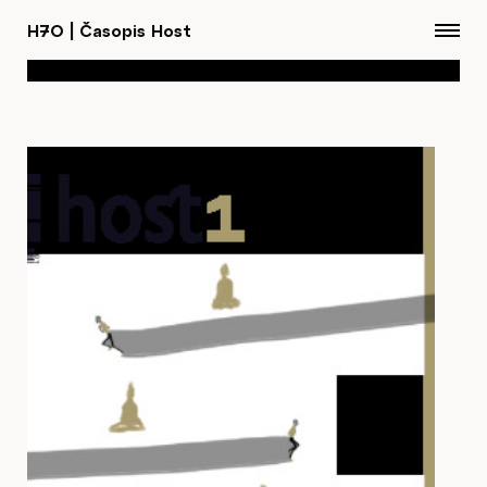
H7O
|
Časopis Host
Články