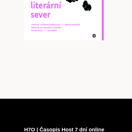
Články
Host
O nás
H7O | Časopis Host 7 dní online