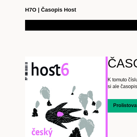
H7O
|
Časopis Host
ČASO
K tomuto čísl
si ale časopis
Prolistova