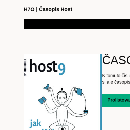
H7O
|
Časopis Host
ČASO
K tomuto čísl
si ale časopis
Prolistova