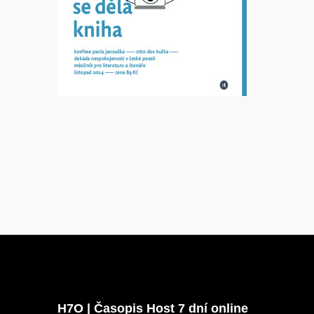
Články
Host
O nás
H7O | Časopis Host 7 dní online