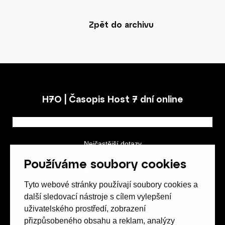
Zpět do archivu
Obchod
H7O | Časopis Host 7 dní online
Kontakt
Nejčastější dotazy
GDPR a podmínky soutěže
Používáme soubory cookies
Obchodní podmínky
Předplatné
Tyto webové stránky používají soubory cookies a
další sledovací nástroje s cílem vylepšení
uživatelského prostředí, zobrazení
přizpůsobeného obsahu a reklam, analýzy