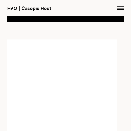
H7O
|
Časopis Host
Články