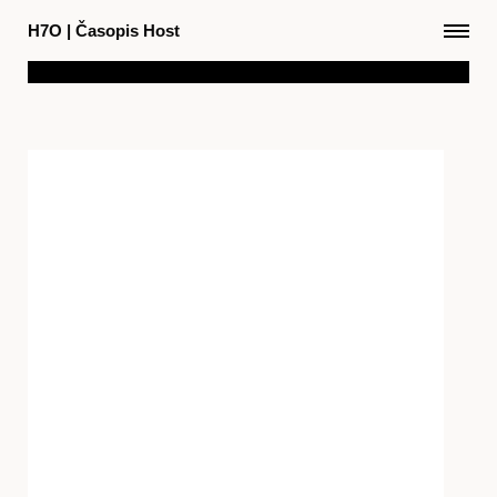
H7O
|
Časopis Host
Články