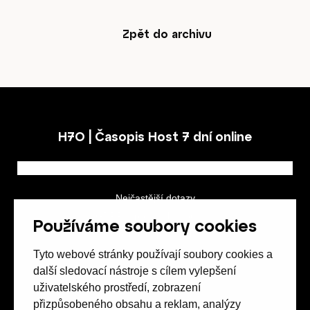
Zpět do archivu
Obchod
H7O | Časopis Host 7 dní online
Kontakt
Nejčastější dotazy
GDPR a podmínky soutěže
Používáme soubory cookies
Obchodní podmínky
Předplatné
Tyto webové stránky používají soubory cookies a
další sledovací nástroje s cílem vylepšení
uživatelského prostředí, zobrazení
přizpůsobeného obsahu a reklam, analýzy