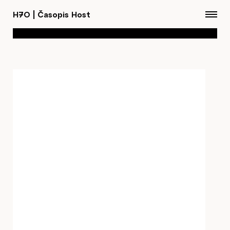
H7O
|
Časopis Host
Články