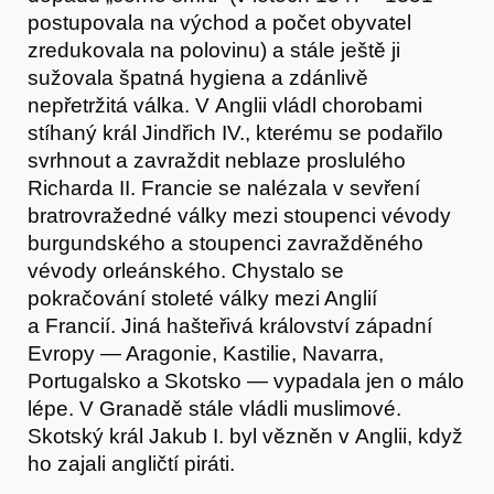
postupovala na východ a počet obyvatel
zredukovala na polovinu) a stále ještě ji
sužovala špatná hygiena a zdánlivě
nepřetržitá válka. V Anglii vládl chorobami
stíhaný král Jindřich IV., kterému se podařilo
svrhnout a zavraždit neblaze proslulého
Richarda II. Francie se nalézala v sevření
bratrovražedné války mezi stoupenci vévody
burgundského a stoupenci zavražděného
vévody orleánského. Chystalo se
pokračování stoleté války mezi Anglií
a Francií. Jiná hašteřivá království západní
Evropy — Aragonie, Kastilie, Navarra,
Portugalsko a Skotsko — vypadala jen o málo
lépe. V Granadě stále vládli muslimové.
Skotský král Jakub I. byl vězněn v Anglii, když
ho zajali angličtí piráti.