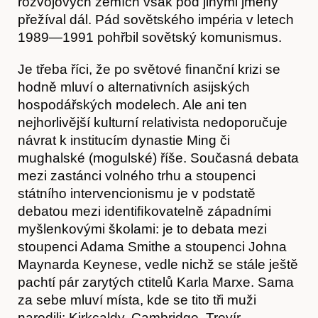
rozvojových zemích však pod jinými jmény
přežíval dál. Pád sovětského impéria v letech
1989—1991 pohřbil sovětský komunismus.
Je třeba říci, že po světové ﬁnanční krizi se
hodně mluví o alternativních asijských
hospodářských modelech. Ale ani ten
nejhorlivější kulturní relativista nedoporučuje
návrat k institucím dynastie Ming či
mughalské (mogulské) říše. Současná debata
mezi zastánci volného trhu a stoupenci
státního intervencionismu je v podstatě
debatou mezi identiﬁkovatelně západními
myšlenkovými školami: je to debata mezi
stoupenci Adama Smithe a stoupenci Johna
Maynarda Keynese, vedle nichž se stále ještě
pachtí pár zarytých ctitelů Karla Marxe. Sama
za sebe mluví místa, kde se tito tři muži
narodili: Kirkcaldy, Cambridge, Trevír.