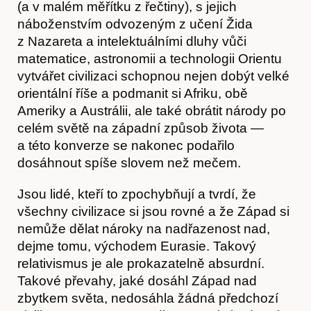
(a v malém měřítku z řečtiny), s jejich
náboženstvím odvozeným z učení Žida
z Nazareta a intelektuálními dluhy vůči
matematice, astronomii a technologii Orientu
vytvářet civilizaci schopnou nejen dobýt velké
orientální říše a podmanit si Afriku, obě
Ameriky a Austrálii, ale také obrátit národy po
celém světě na západní způsob života —
a této konverze se nakonec podařilo
dosáhnout spíše slovem než mečem.
Jsou lidé, kteří to zpochybňují a tvrdí, že
všechny civilizace si jsou rovné a že Západ si
nemůže dělat nároky na nadřazenost nad,
dejme tomu, východem Eurasie. Takový
relativismus je ale prokazatelně absurdní.
Takové převahy, jaké dosáhl Západ nad
zbytkem světa, nedosáhla žádná předchozí