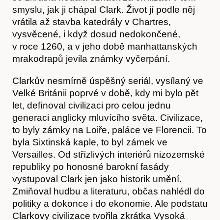
smyslu, jak ji chápal Clark. Život jí podle něj
vrátila až stavba katedrály v Chartres,
vysvěcené, i když dosud nedokončené,
v roce 1260, a v jeho době manhattanských
mrakodrapů jevila známky vyčerpání.
Clarkův nesmírně úspěšný seriál, vysílaný ve
Velké Británii poprvé v době, kdy mi bylo pět
let, deﬁnoval civilizaci pro celou jednu
generaci anglicky mluvícího světa. Civilizace,
to byly zámky na Loiře, paláce ve Florencii. To
byla Sixtinská kaple, to byl zámek ve
Versailles. Od střízlivých interiérů nizozemské
republiky po honosné barokní fasády
vystupoval Clark jen jako historik umění.
Zmiňoval hudbu a literaturu, občas nahlédl do
politiky a dokonce i do ekonomie. Ale podstatu
Clarkovy civilizace tvořila zkrátka Vysoká