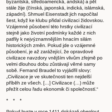
byzantská, středoamerická, andská) a pět
stále žije (čínská, japonská, indická, islámská,
západní). Shmuel Eisenstadt jich napočítal
šest, když ke klubu přidal civilizaci židovskou.
Vzájemné působení této hrstky civilizací
stejně jako životní podmínky každé z nich
patřily k nejvýznamnějším hnacím silám
historických změn. Pokud jde o vzájemné
působení, je až zarážející, že opravdové
civilizace navzdory vnějším vlivům zřejmě po
velmi dlouhou dobu zůstávají věrné samy
sobě. Fernand Braudel to vyjádřil slovy:
„Civilizace je ve skutečnosti ten nejdelší
příběh ze všech. […] Civilizace (…) může
přežít celou řadu ekonomik či společností.“
* * *
Pokud byste v roce 1411 dokázali obeplout