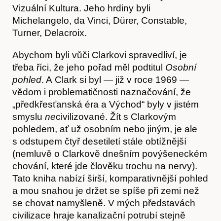
Vizuální Kultura. Jeho hrdiny byli
Michelangelo, da Vinci, Dürer, Constable,
Turner, Delacroix.
Abychom byli vůči Clarkovi spravedliví, je
třeba říci, že jeho pořad měl podtitul
Osobní
pohled
. A Clark si byl — již v roce 1969 —
vědom i problematičnosti naznačování, že
„předkřesťanská éra a Východ“ byly v jistém
smyslu
ne
civilizované. Žít s Clarkovým
pohledem, ať už osobním nebo jiným, je ale
s odstupem čtyř desetiletí stále obtížnější
(nemluvě o Clarkově dnešním povýšeneckém
chování, které jde člověku trochu na nervy).
Tato kniha nabízí širší, komparativnější pohled
a mou snahou je držet se spíše při zemi než
se chovat namyšleně. V mých představách
civilizace hraje kanalizační potrubí stejně