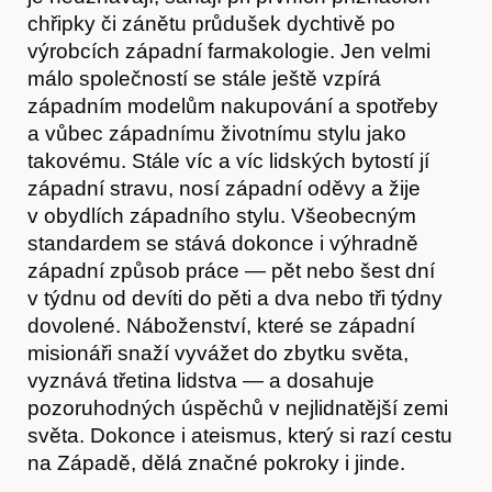
chřipky či zánětu průdušek dychtivě po
výrobcích západní farmakologie. Jen velmi
málo společností se stále ještě vzpírá
západním modelům nakupování a spotřeby
a vůbec západnímu životnímu stylu jako
takovému. Stále víc a víc lidských bytostí jí
západní stravu, nosí západní oděvy a žije
v obydlích západního stylu. Všeobecným
standardem se stává dokonce i výhradně
západní způsob práce — pět nebo šest dní
v týdnu od devíti do pěti a dva nebo tři týdny
dovolené. Náboženství, které se západní
misionáři snaží vyvážet do zbytku světa,
vyznává třetina lidstva — a dosahuje
pozoruhodných úspěchů v nejlidnatější zemi
světa. Dokonce i ateismus, který si razí cestu
na Západě, dělá značné pokroky i jinde.