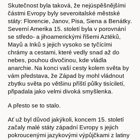
Hostcast
Skutečnost byla taková, že nejúspěšnějšími
částmi Evropy byly severoitalské městské
státy: Florencie, Janov, Pisa, Siena a Benátky.
Severní Amerika 15. století byla v porovnání
se středo- a jihoamerickými říšemi Aztéků,
Mayů a Inků s jejich vysoko se tyčícími
chrámy a cestami, které vedly snad až do
nebes, pouhou divočinou, kde vládla
anarchie. Na konci vaší cesty kolem světa by
vám představa, že Západ by mohl vládnout
zbytku světa po většinu příští půlky tisíciletí,
připadala jako velmi divoká smyšlenka.
A přesto se to stalo.
Ať už byl důvod jakýkoli, koncem 15. století
začaly malé státy západní Evropy s jejich
pokroucenými jazykovými výpůjčkami z latiny