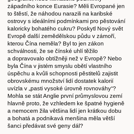
západního konce Eurasie? Měli Evropané jen
to štěstí, že náhodou narazili na karibské
ostrovy s ideálními podmínkami pro pěstování
kaloricky bohatého cukru? Poskytl Nový svět
Evropě další zemědělskou půdu v zámoří,
kterou Čína neměla? Byl to jen zákon
schválnosti, že se čínské uhlí těžilo
a dopravovalo obtížněji než v Evropě? Nebo
byla Čína v jistém smyslu obětí vlastního
úspěchu a kvůli schopnosti pěstitelů zajistit
obrovskému množství lidí dostatek kalorií
uvízla v „pasti vysoké úrovně rovnováhy“?
Mohla se stát Anglie první průmyslovou zemí
hlavně proto, že vzhledem ke špatné hygieně
a nemocem žila většina lidí jen krátkou dobu
a bohatá a podnikavá menšina měla větší
šanci předávat své geny dál?