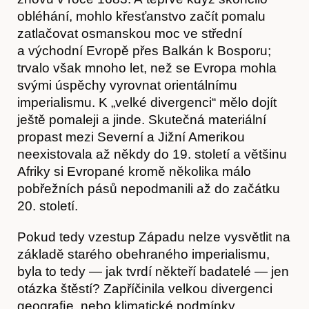
obléhání, mohlo křesťanstvo začít pomalu
zatlačovat osmanskou moc ve střední
a východní Evropě přes Balkán k Bosporu;
trvalo však mnoho let, než se Evropa mohla
svými úspěchy vyrovnat orientálnímu
imperialismu. K „velké divergenci“ mělo dojít
ještě pomaleji a jinde. Skutečná materiální
propast mezi Severní a Jižní Amerikou
neexistovala až někdy do 19. století a většinu
Afriky si Evropané kromě několika málo
pobřežních pásů nepodmanili až do začátku
20. století.
Pokud tedy vzestup Západu nelze vysvětlit na
základě starého obehraného imperialismu,
byla to tedy — jak tvrdí někteří badatelé — jen
otázka štěstí? Zapříčinila velkou divergenci
geograﬁe, nebo klimatické podmínky