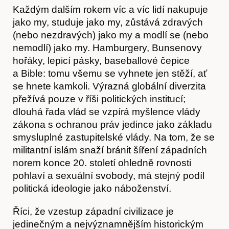
Kontakt
Každým dalším rokem víc a víc lidí nakupuje
jako my, studuje jako my, zůstává zdravých
(nebo nezdravých) jako my a modlí se (nebo
nemodlí) jako my. Hamburgery, Bunsenovy
hořáky, lepicí pásky, baseballové čepice
a Bible: tomu všemu se vyhnete jen stěží, ať
se hnete kamkoli. Výrazná globální diverzita
přežívá pouze v říši politických institucí;
dlouhá řada vlád se vzpírá myšlence vlády
zákona s ochranou práv jedince jako základu
smysluplné zastupitelské vlády. Na tom, že se
militantní islám snaží bránit šíření západních
norem konce 20. století ohledně rovnosti
pohlaví a sexuální svobody, má stejný podíl
politická ideologie jako náboženství.
Říci, že vzestup západní civilizace je
jedinečným a nejvýznamnějším historickým