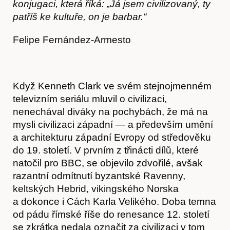
konjugaci, která říká:
„
Já jsem civilizovaný, ty
patříš ke kultuře, on je barbar.“
Felipe Fernández-Armesto
Když Kenneth Clark ve svém stejnojmenném
televizním seriálu mluvil o civilizaci,
nenechával diváky na pochybách, že má na
mysli civilizaci západní — a především umění
a architekturu západní Evropy od středověku
do 19. století. V prvním z třinácti dílů, které
natočil pro BBC, se objevilo zdvořilé, avšak
razantní odmítnutí byzantské Ravenny,
keltských Hebrid, vikingského Norska
a dokonce i Cách Karla Velikého. Doba temna
od pádu římské říše do renesance 12. století
se zkrátka nedala označit za civilizaci v tom