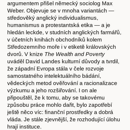
argumentem přišel německý sociolog Max
Weber. Objevuje se v mnoha variantách —
středověký anglický individualismus,
humanismus a protestantská etika — a je
hledán leckde, v studních anglických farmářů,
v účetních knihách obchodníků kolem
Středozemního moře i v etiketě královských
dvorů. V knize
The Wealth and Poverty
uváděl David Landes kulturní důvody a tvrdil,
že západní Evropa stála v čele rozvoje
samostatného intelektuálního bádání,
vědeckých metod ověřování a racionalizace
výzkumu a jeho rozšiřování. I on ale
připouštěl, že k tomu, aby se takovému
způsobu práce mohlo dařit, bylo zapotřebí
ještě něco víc: ﬁnanční prostředky a dobrá
vláda. Je stále zjevnější, že rozhodující úlohu
hrají instituce.