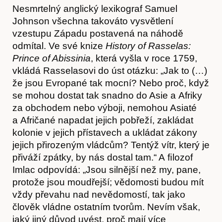
Nesmrtelný anglický lexikograf Samuel
Johnson všechna takováto vysvětlení
vzestupu Západu postavená na náhodě
odmítal. Ve své knize
History of Rasselas:
Prince of Abissinia
, která vyšla v roce 1759,
vkládá Rasselasovi do úst otázku: „Jak to (…)
že jsou Evropané tak mocní? Nebo proč, když
se mohou dostat tak snadno do Asie a Afriky
za obchodem nebo výboji, nemohou Asiaté
a Afričané napadat jejich pobřeží, zakládat
kolonie v jejich přístavech a ukládat zákony
jejich přirozeným vládcům? Tentýž vítr, který je
přiváží zpátky, by nás dostal tam.“ A ﬁlozof
Imlac odpovídá: „Jsou silnější než my, pane,
protože jsou moudřejší; vědomosti budou mít
vždy převahu nad nevědomostí, tak jako
člověk vládne ostatním tvorům. Nevím však,
jaký jiný důvod uvést, proč mají více