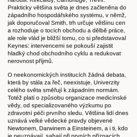
Obchod
Prakticky většina světa je dnes začleněna do
západního hospodářského systému, v němž,
jak doporučoval Smith, trh určuje většinu cen
a rozhoduje o tocích obchodu a dělbě práce,
ale role vlád je bližší tomu, co si představoval
Keynes: intervencemi se pokouší zajistit
hladký chod obchodního cyklu a redukovat
nerovnost příjmů.
O neekonomických institucích žádná debata,
která by stála za řeč, neexistuje. Univerzity
celého světa směřují k západním normám.
Totéž platí o způsobu organizace medicínské
vědy, od specializovaného výzkumu po
zdravotní péči prvního sledu. Většina lidí dnes
uznává velké vědecké pravdy objevené
Newtonem, Darwinem a Einsteinem, a i ti, kdo
je neuznávají, sahají při prvních příznacích