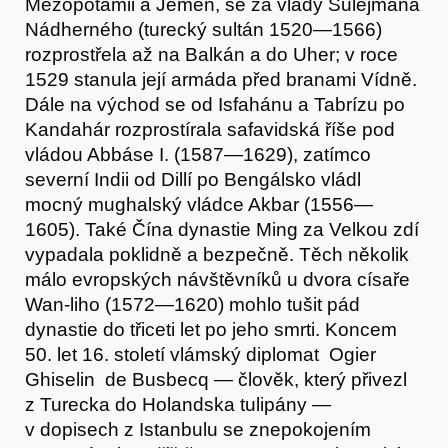
Mezopotámii a Jemen, se za vlády Sulejmana
Nádherného (turecký sultán 1520—1566)
rozprostřela až na Balkán a do Uher; v roce
1529 stanula její armáda před branami Vídně.
Dále na východ se od Isfahánu a Tabrízu po
Kandahár rozprostírala safavidská říše pod
vládou Abbáse I. (1587—1629), zatímco
severní Indii od Dillí po Bengálsko vládl
mocný mughalský vládce Akbar (1556—
1605). Také Čína dynastie Ming za Velkou zdí
vypadala poklidně a bezpečně. Těch několik
málo evropských návštěvníků u dvora císaře
Wan-liho (1572—1620) mohlo tušit pád
dynastie do třiceti let po jeho smrti. Koncem
50. let 16. století vlámský diplomat Ogier
Ghiselin de Busbecq — člověk, který přivezl
z Turecka do Holandska tulipány —
v dopisech z Istanbulu se znepokojením