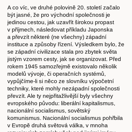
O nás
A co víc, ve druhé polovině 20. století začalo
být jasné, že pro východní společnosti je
jedinou cestou, jak uzavřít širokou propast
v příjmech, následovat příkladu Japonska
a převzít některé (ne všechny) západní
instituce a způsoby řízení. Výsledkem bylo, že
se západní civilizace stala pro zbytek světa
jistým vzorem cesty, jak se organizovat. Před
rokem 1945 samozřejmě existovalo několik
modelů vývoje, či operačních systémů,
vypůjčíme-li si něco ze slovníku výpočetní
techniky, které mohly nezápadní společnosti
převzít. Ale ty nejpřitažlivější byly všechny
evropského původu: liberální kapitalismus,
nacionální socialismus, sovětský
komunismus. Nacionální socialismus pohřbila
v Evropě druhá světová válka, v mnoha