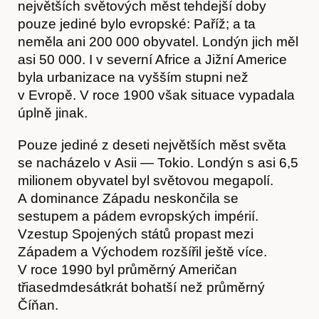
největších světových měst tehdejší doby
pouze jediné bylo evropské: Paříž; a ta
neměla ani 200 000 obyvatel. Londýn jich měl
asi 50 000. I v severní Africe a Jižní Americe
byla urbanizace na vyšším stupni než
v Evropě. V roce 1900 však situace vypadala
úplně jinak.
Pouze jediné z deseti největších měst světa
se nacházelo v Asii — Tokio. Londýn s asi 6,5
milionem obyvatel byl světovou megapolí.
A dominance Západu neskončila se
sestupem a pádem evropských impérií.
Vzestup Spojených států propast mezi
Západem a Východem rozšířil ještě více.
V roce 1990 byl průměrný Američan
třiasedmdesátkrát bohatší než průměrný
Číňan.