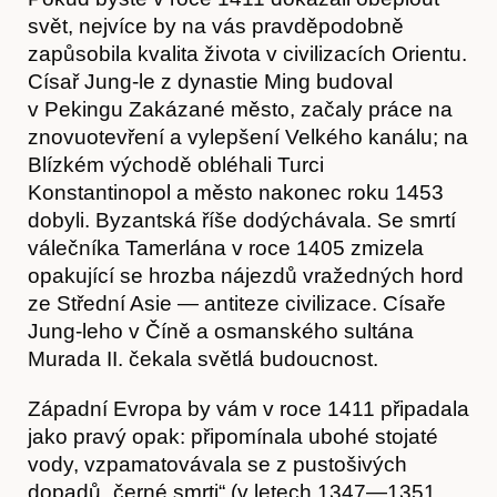
Časopis
svět, nejvíce by na vás pravděpodobně
zapůsobila kvalita života v civilizacích Orientu.
Císař Jung-le z dynastie Ming budoval
v Pekingu Zakázané město, začaly práce na
znovuotevření a vylepšení Velkého kanálu; na
Blízkém východě obléhali Turci
Konstantinopol a město nakonec roku 1453
dobyli. Byzantská říše dodýchávala. Se smrtí
válečníka Tamerlána v roce 1405 zmizela
opakující se hrozba nájezdů vražedných hord
ze Střední Asie — antiteze civilizace. Císaře
Jung-leho v Číně a osmanského sultána
Murada II. čekala světlá budoucnost.
Západní Evropa by vám v roce 1411 připadala
jako pravý opak: připomínala ubohé stojaté
vody, vzpamatovávala se z pustošivých
dopadů „černé smrti“ (v letech 1347—1351