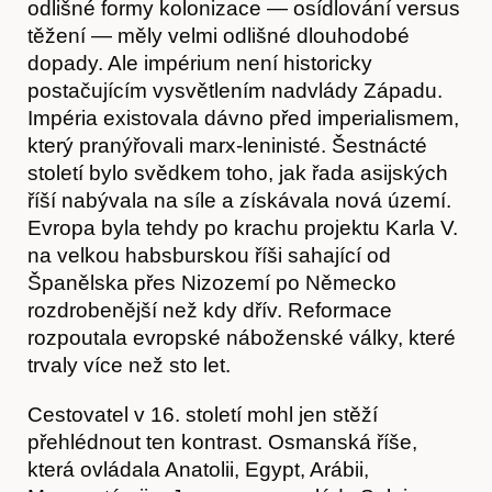
odlišné formy kolonizace — osídlování versus
těžení — měly velmi odlišné dlouhodobé
dopady. Ale impérium není historicky
postačujícím vysvětlením nadvlády Západu.
Impéria existovala dávno před imperialismem,
který pranýřovali marx-leninisté. Šestnácté
století bylo svědkem toho, jak řada asijských
říší nabývala na síle a získávala nová území.
Evropa byla tehdy po krachu projektu Karla V.
na velkou habsburskou říši sahající od
Španělska přes Nizozemí po Německo
rozdrobenější než kdy dřív. Reformace
rozpoutala evropské náboženské války, které
trvaly více než sto let.
Cestovatel v 16. století mohl jen stěží
přehlédnout ten kontrast. Osmanská říše,
která ovládala Anatolii, Egypt, Arábii,