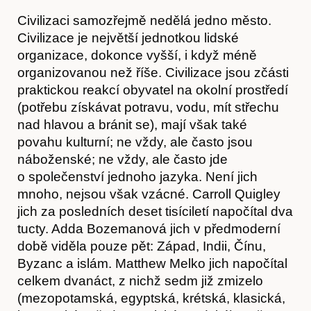
Články
Civilizaci samozřejmě nedělá jedno město.
Civilizace je největší jednotkou lidské
organizace, dokonce vyšší, i když méně
organizovanou než říše. Civilizace jsou zčásti
praktickou reakcí obyvatel na okolní prostředí
(potřebu získávat potravu, vodu, mít střechu
nad hlavou a bránit se), mají však také
povahu kulturní; ne vždy, ale často jsou
náboženské; ne vždy, ale často jde
o společenství jednoho jazyka. Není jich
mnoho, nejsou však vzácné. Carroll Quigley
jich za posledních deset tisíciletí napočítal dva
tucty. Adda Bozemanová jich v předmoderní
době viděla pouze pět: Západ, Indii, Čínu,
Byzanc a islám. Matthew Melko jich napočítal
celkem dvanáct, z nichž sedm již zmizelo
(mezopotamská, egyptská, krétská, klasická,