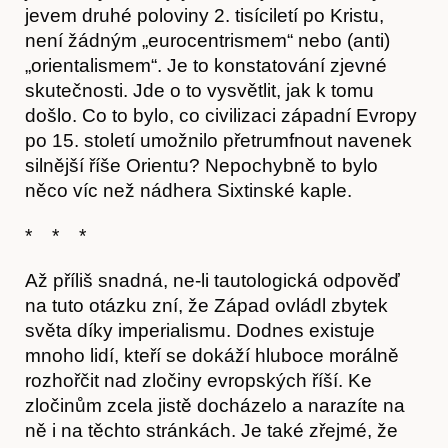
jevem druhé poloviny 2. tisíciletí po Kristu,
není žádným „eurocentrismem“ nebo (anti)
„orientalismem“. Je to konstatování zjevné
skutečnosti. Jde o to vysvětlit, jak k tomu
došlo. Co to bylo, co civilizaci západní Evropy
po 15. století umožnilo přetrumfnout navenek
silnější říše Orientu? Nepochybně to bylo
něco víc než nádhera Sixtinské kaple.
* * *
Až příliš snadná, ne-li tautologická odpověď
na tuto otázku zní, že Západ ovládl zbytek
světa díky imperialismu. Dodnes existuje
mnoho lidí, kteří se dokáží hluboce morálně
rozhořčit nad zločiny evropských říší. Ke
zločinům zcela jistě docházelo a narazíte na
ně i na těchto stránkách. Je také zřejmé, že
Předplatné