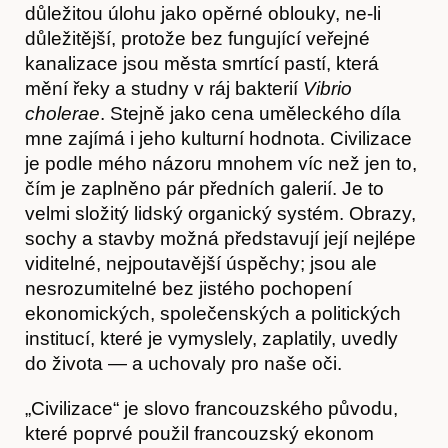
důležitou úlohu jako opěrné oblouky, ne-li
důležitější, protože bez fungující veřejné
kanalizace jsou města smrtící pastí, která
mění řeky a studny v ráj bakterií
V
ibrio
cholerae
. Stejně jako cena uměleckého díla
mne zajímá i jeho kulturní hodnota. Civilizace
je podle mého názoru mnohem víc než jen to,
čím je zaplněno pár předních galerií. Je to
velmi složitý lidský organický systém. Obrazy,
sochy a stavby možná představují její nejlépe
viditelné, nejpoutavější úspěchy; jsou ale
nesrozumitelné bez jistého pochopení
ekonomických, společenských a politických
institucí, které je vymyslely, zaplatily, uvedly
do života — a uchovaly pro naše oči.
„Civilizace“ je slovo francouzského původu,
které poprvé použil francouzský ekonom