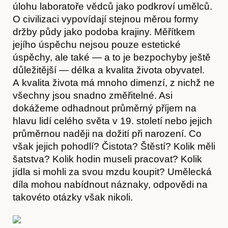
úlohu laboratoře vědců jako podkroví umělců.
O civilizaci vypovídají stejnou měrou formy
držby půdy jako podoba krajiny. Měřítkem
jejího úspěchu nejsou pouze estetické
úspěchy, ale také — a to je bezpochyby ještě
důležitější — délka a kvalita života obyvatel.
A kvalita života má mnoho dimenzí, z nichž ne
všechny jsou snadno změřitelné. Asi
dokážeme odhadnout průměrný příjem na
hlavu lidí celého světa v 19. století nebo jejich
průměrnou naději na dožití při narození. Co
však jejich pohodlí? Čistota? Štěstí? Kolik měli
šatstva? Kolik hodin museli pracovat? Kolik
jídla si mohli za svou mzdu koupit? Umělecká
díla mohou nabídnout náznaky, odpovědi na
takovéto otázky však nikoli.