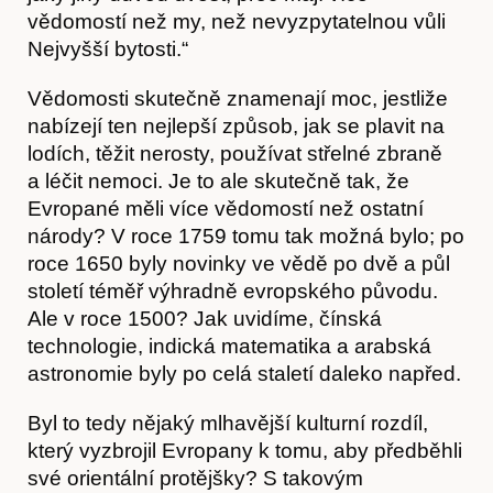
vědomostí než my, než nevyzpytatelnou vůli
Nejvyšší bytosti.“
Vědomosti skutečně znamenají moc, jestliže
nabízejí ten nejlepší způsob, jak se plavit na
lodích, těžit nerosty, používat střelné zbraně
a léčit nemoci. Je to ale skutečně tak, že
Evropané měli více vědomostí než ostatní
národy? V roce 1759 tomu tak možná bylo; po
roce 1650 byly novinky ve vědě po dvě a půl
století téměř výhradně evropského původu.
Ale v roce 1500? Jak uvidíme, čínská
technologie, indická matematika a arabská
astronomie byly po celá staletí daleko napřed.
Byl to tedy nějaký mlhavější kulturní rozdíl,
který vyzbrojil Evropany k tomu, aby předběhli
své orientální protějšky? S takovým