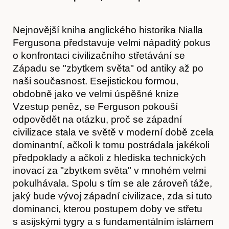
Nejnovější kniha anglického historika Nialla
Fergusona představuje velmi nápaditý pokus
o konfrontaci civilizačního střetávání se
Západu se "zbytkem světa" od antiky až po
naši současnost. Esejistickou formou,
obdobně jako ve velmi úspěšné knize
Vzestup peněz, se Ferguson pokouší
odpovědět na otázku, proč se západní
civilizace stala ve světě v moderní době zcela
dominantní, ačkoli k tomu postrádala jakékoli
předpoklady a ačkoli z hlediska technických
inovací za "zbytkem světa" v mnohém velmi
pokulhávala. Spolu s tím se ale zároveň táže,
jaký bude vývoj západní civilizace, zda si tuto
dominanci, kterou postupem doby ve střetu
s asijskými tygry a s fundamentálním islámem