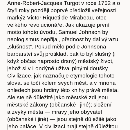
Anne-Robert-Jacques Turgot v roce 1752 a o
čtyři roky později poprvé předložil veřejnosti
markýz Victor Riqueti de Mirabeau, otec
velkého revolucionáře. Jak ukazuje první
motto tohoto úvodu, Samuel Johnson by
neologismus nepřijal, přednost by dal výrazu
„slušnost“. Pokud mělo podle Johnsona
barbarství svůj protiklad, pak to byl slušný (i
když občas naprosto drsný) městský život,
jehož si v Londýně užíval plnými doušky.
Civilizace, jak naznačuje etymologie tohoto
slova, se točí kolem svých měst, a v mnoha
ohledech jsou hrdiny této knihy právě města.
Ale stejně důležité jako městské zdi jsou
městské zákony (občanské i jiné); složení
a zvyky města — mravy jeho obyvatel
(občanské i jiné) — jsou stejně důležité jako
jeho paláce. V civilizaci hrají stejně důležitou