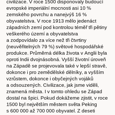
civilizace. V roce 1500 disponovaly budoucí
Akce
evropské imperiální mocnosti asi 10 %
zemského povrchu a nanejvýš 16 %
obyvatelstva. V roce 1913 mělo jedenáct
západních zemí pod kontrolou téměř tři pětiny
veškerého území a obyvatelstva
a zodpovídalo za více než tři čtvrtiny
(neuvěřitelných 79 %) světové hospodářské
produkce. Průměrná délka života v Anglii byla
oproti Indii dvojnásobná. Vyšší životní úroveň
na Západě se projevovala také v lepší stravě,
dokonce i pro zemědělské dělníky, a vyšším
vzrůstem, dokonce i obyčejných vojáků
a odsouzených. Civilizace, jak jsme viděli,
znamená města. I v tomto ohledu se Západ
dostal na špici. Pokud dokážeme zjistit, v roce
1500 byl největším městem světa Peking
s 600 000 až 700 000 obyvatel. Z deseti