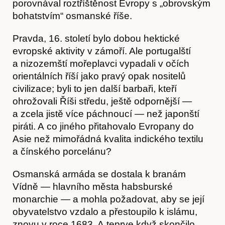
porovnával roztříštěnost Evropy s „obrovským
bohatstvím“ osmanské říše.
Pravda, 16. století bylo dobou hektické
evropské aktivity v zámoří. Ale portugalští
a nizozemští mořeplavci vypadali v očích
orientálních říší jako pravý opak nositelů
civilizace; byli to jen další barbaři, kteří
ohrožovali Říši středu, ještě odpornější —
a zcela jistě více páchnoucí — než japonští
piráti. A co jiného přitahovalo Evropany do
Asie než mimořádná kvalita indického textilu
a čínského porcelánu?
Osmanská armáda se dostala k branám
Vídně — hlavního města habsburské
monarchie — a mohla požadovat, aby se její
obyvatelstvo vzdalo a přestoupilo k islámu,
znovu v roce 1683. A teprve když skončilo