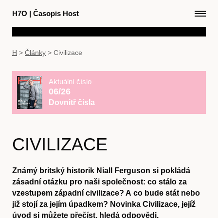
H7O
|
Časopis Host
H
>
Články
>
Civilizace
Aktuální číslo
06/26
Dovnitř čísla
CIVILIZACE
Známý britský historik Niall Ferguson si pokládá
zásadní otázku pro naši společnost: co stálo za
vzestupem západní civilizace? A co bude stát nebo
již stojí za jejím úpadkem? Novinka Civilizace, jejíž
úvod si můžete přečíst, hledá odpovědi.