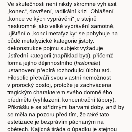
Ve skutečnosti není nikdy skromné vyhlásit
„konec“, dovršení, radikální krizi. Ohlášení
„konce velkých vyprávění“ je stejně
neskromné jako velké vyprávění samotné,
ujištění o „konci metafyziky“ se pohybuje na
půdě metafyzické kategorie jistoty,
dekonstrukce pojmu subjekt vyžaduje
ústřední kategorii (například bytí), přičemž
forma jejího dějinnostního (
historiale
)
ustanovení přebírá rozhodující úlohu atd.
Filosofie přetváří svou vlastní nemožnost
v prorocký postoj, protože je zachvácena
tragickým charakterem svého domnělého
předmětu (vyhlazení, koncentrační tábory).
Přikrášluje se střídmými barvami doby, aniž by
se měla na pozoru před tím, že
také
tato
estetizace je bezprávím páchaným na
obětech. Kajícná tiráda o úpadku je stejnou