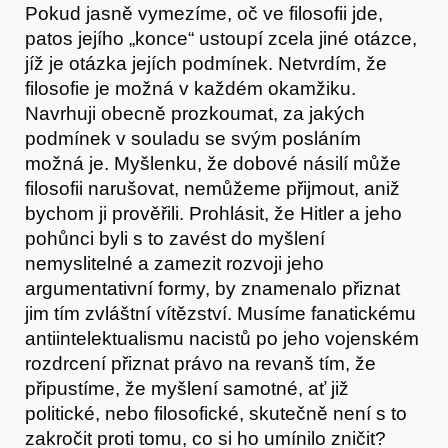
Pokud jasně vymezíme, oč ve filosofii jde,
patos jejího „konce“ ustoupí zcela jiné otázce,
jíž je otázka jejích podmínek. Netvrdím, že
filosofie je možná v každém okamžiku.
Navrhuji obecně prozkoumat, za jakých
podmínek v souladu se svým posláním
možná je. Myšlenku, že dobové násilí může
filosofii narušovat, nemůžeme přijmout, aniž
bychom ji prověřili. Prohlásit, že Hitler a jeho
pohůnci byli s to zavést do myšlení
nemyslitelné a zamezit rozvoji jeho
argumentativní formy, by znamenalo přiznat
jim tím zvláštní vítězství. Musíme fanatickému
Časopis
antiintelektualismu nacistů po jeho vojenském
rozdrcení přiznat právo na revanš tím, že
připustíme, že myšlení samotné, ať již
politické, nebo filosofické, skutečně není s to
zakročit proti tomu, co si ho umínilo zničit?