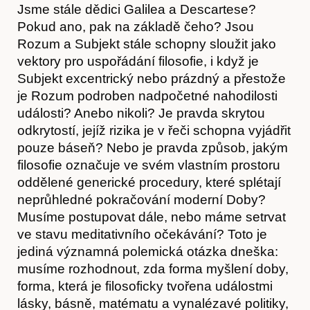
Jsme stále dědici Galilea a Descartese?
Pokud ano, pak na základě čeho? Jsou
Rozum a Subjekt stále schopny sloužit jako
vektory pro uspořádání filosofie, i když je
Kontakt
Subjekt excentrický nebo prázdný a přestože
je Rozum podroben nadpočetné nahodilosti
události? Anebo nikoli? Je pravda skrytou
odkrytostí, jejíž rizika je v řeči schopna vyjádřit
pouze báseň? Nebo je pravda způsob, jakým
filosofie označuje ve svém vlastním prostoru
oddělené generické procedury, které splétají
neprůhledné pokračování moderní Doby?
Musíme postupovat dále, nebo máme setrvat
ve stavu meditativního očekávání? Toto je
jediná významná polemická otázka dneška:
musíme rozhodnout, zda forma myšlení doby,
forma, která je filosoficky tvořena událostmi
lásky, básně, matématu a vynalézavé politiky,