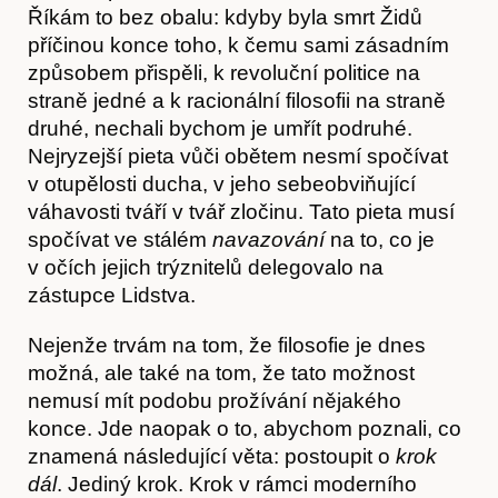
Říkám to bez obalu: kdyby byla smrt Židů
příčinou konce toho, k čemu sami zásadním
způsobem přispěli, k revoluční politice na
straně jedné a k racionální filosofii na straně
druhé, nechali bychom je umřít podruhé.
Nejryzejší pieta vůči obětem nesmí spočívat
v otupělosti ducha, v jeho sebeobviňující
váhavosti tváří v tvář zločinu. Tato pieta musí
spočívat ve stálém
navazování
na to, co je
v očích jejich trýznitelů delegovalo na
zástupce Lidstva.
Hostcast
Nejenže trvám na tom, že filosofie je dnes
možná, ale také na tom, že tato možnost
nemusí mít podobu prožívání nějakého
konce. Jde naopak o to, abychom poznali, co
znamená následující věta: postoupit o
krok
dál
. Jediný krok. Krok v rámci moderního