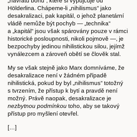
„návratu bohů“, které si vypůjčuje od
Hölderlina. Chápeme-li „nihilismus“ jako
desakralizaci, pak kapitál, o jehož planetární
vládě nemůže být pochyb — „technika“
a „kapitál“ jsou však spárovány pouze v rámci
historické posloupnosti, nikoli pojmově —, je
Obchod
bezpochyby jedinou nihilistickou silou, jejímž
vynálezcem a zároveň obětí se člověk stal.
My se však stejně jako Marx domníváme, že
desakralizace není v žádném případě
nihilistická, pokud by byl „nihilismus“ totožný
s tvrzením, že přístup k bytí a pravdě není
možný. Právě naopak, desakralizace je
nezbytnou podmínkou
toho, aby se takový
přístup pro myšlení otevřel.
[…]