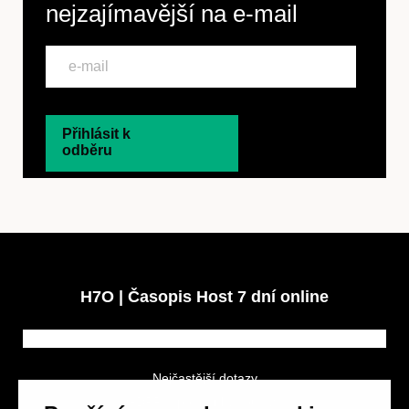
nejzajímavější na
e-mail
Přihlásit k
odběru
H7O | Časopis Host 7 dní online
Nejčastější dotazy
GDPR a podmínky soutěže