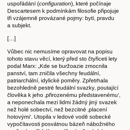
uspořádání (
configuration
), které počínaje
Descartesem k podmínkám filosofie připojuje
tři vzájemně provázané pojmy: bytí, pravdu
a subjekt.
[…]
Vůbec nic nemusíme opravovat na popisu
tohoto stavu věcí, který před sto čtyřiceti lety
Akce
podal Marx: „Kde se buržoazie zmocnila
panství, tam zničila všechny feudální,
patriarchální, idylické poměry. Zpřetrhala
bezohledně pestré feudální svazky, poutající
člověka k jeho ‚přirozenému představenému‘,
a neponechala mezi lidmi žádný jiný svazek
než holé sobectví, než bezcitné ‚placení
hotovými‘. Utopila v ledové vodě sobecké
vypočítavosti posvátnou bázeň nábožného