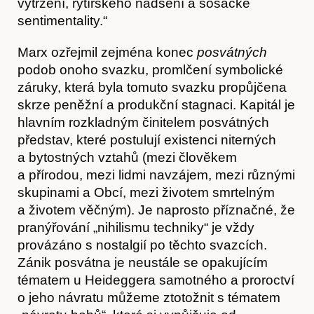
vytržení, rytířského nadšení a šosácké
sentimentality.“
Marx ozřejmil zejména konec
posvátných
podob onoho svazku, promlčení symbolické
záruky, která byla tomuto svazku propůjčena
skrze peněžní a produkční stagnaci. Kapitál je
hlavním rozkladným činitelem posvátných
O nás
představ, které postulují existenci niterných
a bytostných vztahů (mezi člověkem
a přírodou, mezi lidmi navzájem, mezi různými
skupinami a Obcí, mezi životem smrtelným
a životem věčným). Je naprosto příznačné, že
pranýřování „nihilismu techniky“ je vždy
provázáno s nostalgií po těchto svazcích.
Zánik posvátna je neustále se opakujícím
tématem u Heideggera samotného a proroctví
o jeho návratu můžeme ztotožnit s tématem