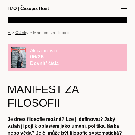
H7O
|
Časopis Host
H
>
Články
>
Manifest za filosofii
Aktuální číslo
06/26
Dovnitř čísla
MANIFEST ZA
FILOSOFII
Je dnes filosofie možná? Lze ji definovat? Jaký
vztah ji pojí k oblastem jako umění, politika, láska
nebo věda? Je či může být filosofie systematická?