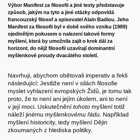
Výbor Manifest za filosofii a jiné texty představuje
způsob, jakým na tyto a jiné otázky odpovídá
francouzský filosof a spisovatel Alain Badiou. Jeho
Manifest za filosofii byl v době svého vzniku (1989)
ojedinělým pokusem o nalezení takové formy
myšlení, která by umožnila zajít o krok dál za
horizont, do nějž filosofii uzavírají dominantní
myšlenkové proudy dvacátého století.
Navrhuji, abychom obětovali imperativ a řekli
následující: Jestliže není v silách filosofie
myslet vyhlazení evropských Židů, je tomu tak
proto, že to není ani jejím úkolem, ani to není
v její moci. Uskutečnění
tohoto
myšlení totiž
náleží jinému
myšlenkovému řádu
. Například
myšlení historicity, tedy myšlení Dějin
zkoumaných z hlediska politiky.