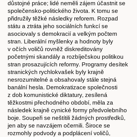
důstojné práce; lidé neměli zájem účastnit se
společensko-politického života. K tomu se
přidružily těžké následky reforem. Rozpad
státu a ztráta jeho sociálních funkcí se
asociovaly s demokracií a velkým počtem
stran. Liberální myšlenky a hodnoty byly
v očích voličů rovněž diskreditovány
početnými skandály a rozbíječskou politikou
stran prosazujících reformy. Programy desítek
stranických rychlokvašek byly krajně
nesrozumitelné a obsahovaly stále stejná
banální hesla. Demokratizace společnosti
z dob komunistické diktatury, zesílená
těžkostmi přechodného období, měla za
následek krajně cynické formy předvolebního
boje. Soupeři se neštítili žádných prostředků,
jen aby se navzájem očernili. Široce se
rozmohly podvody a podplácení voličů,