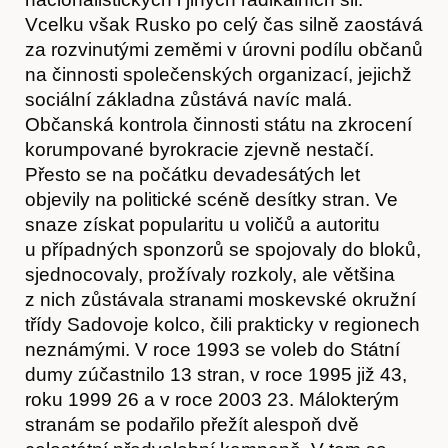
Vcelku však Rusko po celý čas silně zaostává
za rozvinutými zeměmi v úrovni podílu občanů
na činnosti společenských organizací, jejichž
sociální základna zůstává navíc malá.
Občanská kontrola činnosti státu na zkrocení
korumpované byrokracie zjevně nestačí.
Přesto se na počátku devadesátých let
objevily na politické scéně desítky stran. Ve
snaze získat popularitu u voličů a autoritu
u případných sponzorů se spojovaly do bloků,
sjednocovaly, prožívaly rozkoly, ale většina
z nich zůstávala stranami moskevské okružní
třídy Sadovoje kolco, čili prakticky v regionech
neznámými. V roce 1993 se voleb do Státní
dumy zúčastnilo 13 stran, v roce 1995 již 43,
roku 1999 26 a v roce 2003 23. Málokterým
stranám se podařilo přežít alespoň dvě