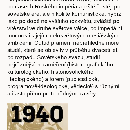
po časech Ruského impéria a ještě častěji po
sovětské éře, ale nikoli té komunistické, nýbrž
jako po době nejvyššího rozkvětu, zvláště po
vítězství ve druhé světové válce, po imperiální
mocnosti s jejími celosvětovými mesiášskými
ambicemi. Odtud pramení nepřehledné moře
studií, které se objevily v průběhu dvaceti let
po rozpadu Sovětského svazu, studií
nejrůznějších zaměření (historiograﬁckého,
kulturologického, historiosoﬁckého
i teologického) a forem (publicistické,
programově-ideologické, vědecké) s různými
a často přímo protichůdnými závěry.