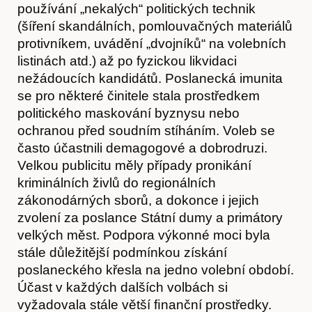
používání „nekalých“ politických technik
(šíření skandálních, pomlouvačných materiálů
protivníkem, uvádění „dvojníků“ na volebních
listinách atd.) až po fyzickou likvidaci
nežádoucích kandidátů. Poslanecká imunita
O nás
se pro některé činitele stala prostředkem
politického maskování byznysu nebo
ochranou před soudním stíháním. Voleb se
často účastnili demagogové a dobrodruzi.
Velkou publicitu měly případy pronikání
kriminálních živlů do regionálních
zákonodárných sborů, a dokonce i jejich
zvolení za poslance Státní dumy a primátory
velkých měst. Podpora výkonné moci byla
stále důležitější podmínkou získání
poslaneckého křesla na jedno volební období.
Účast v každých dalších volbách si
vyžadovala stále větší ﬁnanční prostředky.