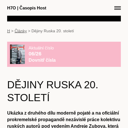
H7O
|
Časopis Host
H
>
Články
>
Dějiny Ruska 20. století
Aktuální číslo
06/26
Dovnitř čísla
DĚJINY RUSKA 20.
STOLETÍ
Ukázka z druhého dílu moderně pojaté a na oficiální
prokremelské propagandě nezávislé práce kolektivu
ruských autorů pod vedením Andreje Zubova, která