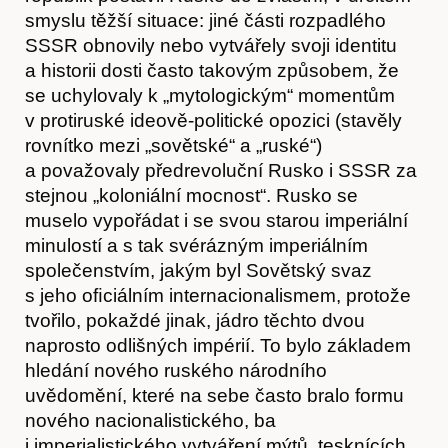
smyslu těžší situace: jiné části rozpadlého
SSSR obnovily nebo vytvářely svoji identitu
a historii dosti často takovým způsobem, že
se uchylovaly k „mytologickým“ momentům
v protiruské ideově-politické opozici (stavěly
rovnítko mezi „sovětské“ a „ruské“)
a považovaly předrevoluční Rusko i SSSR za
stejnou „koloniální mocnost“. Rusko se
muselo vypořádat i se svou starou imperiální
minulostí a s tak svérázným imperiálním
společenstvím, jakým byl Sovětský svaz
s jeho oﬁciálním internacionalismem, protože
tvořilo, pokaždé jinak, jádro těchto dvou
naprosto odlišných impérií. To bylo základem
hledání nového ruského národního
uvědomění, které na sebe často bralo formu
nového nacionalistického, ba
i imperialistického vytváření mýtů, tesknících