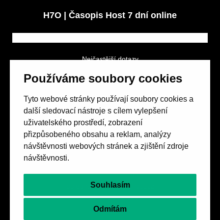
H7O | Časopis Host 7 dní online
Nejčastější dotazy
GDPR a podmínky soutěže
Používáme soubory cookies
Obchodní podmínky
Tyto webové stránky používají soubory cookies a
další sledovací nástroje s cílem vylepšení
uživatelského prostředí, zobrazení
přizpůsobeného obsahu a reklam, analýzy
návštěvnosti webových stránek a zjištění zdroje
Spolek přátel vydávání
časopisu HOST
návštěvnosti.
Beethovenova 25/4
657 42 Brno-střed
Souhlasím
objednavky@casopishost.cz
+420 775 995 695
Odmítám