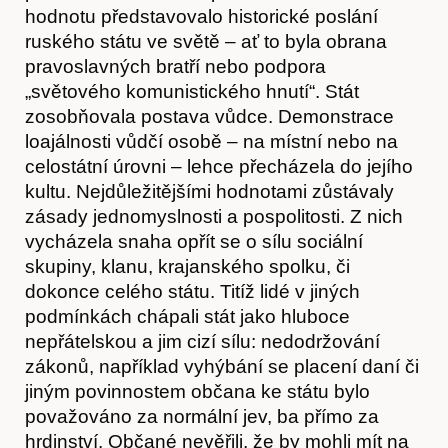
hodnotu představovalo historické poslání
ruského státu ve světě – ať to byla obrana
pravoslavných bratří nebo podpora
„světového komunistického hnutí“. Stát
zosobňovala postava vůdce. Demonstrace
loajálnosti vůdčí osobě – na místní nebo na
celostátní úrovni – lehce přecházela do jejího
kultu. Nejdůležitějšími hodnotami zůstávaly
zásady jednomyslnosti a pospolitosti. Z nich
vycházela snaha opřít se o sílu sociální
skupiny, klanu, krajanského spolku, či
dokonce celého státu. Titíž lidé v jiných
podmínkách chápali stát jako hluboce
nepřátelskou a jim cizí sílu: nedodržování
zákonů, například vyhýbání se placení daní či
jiným povinnostem občana ke státu bylo
považováno za normální jev, ba přímo za
hrdinství. Občané nevěřili, že by mohli mít na
Kontakt