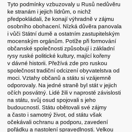
Tyto podmínky vzbuzovaly u Rusů nedůvěru
ke stranám i jejich lídrům, o nichž
předpokládali, že konají výhradně v zájmu
osobního obohacení. Nízká důvěra panovala
i vůči Státní dumě a ostatním zastupitelským
mocenským orgánům. Potíže při formování
občanské společnosti způsobují i základní
rysy ruské politické kultury, mající kořeny
v dávné historii. Přežívá zde pro ruskou
společnost tradiční odcizení obyvatelstva od
moci. Vztahy občanů a státu si vzájemně
Obchod
odporovaly. Na jedné straně byl stát v jejich
očích posvátný. Lidé žili v naprosté závislosti
na státu, svůj osud spojovali s jeho
budoucností. Státu obětovali své zájmy
a často i samotný život, od státu však
očekávali ochranu a podporu, zavedení
pořádku a nastolení spravedlnosti. Velkou