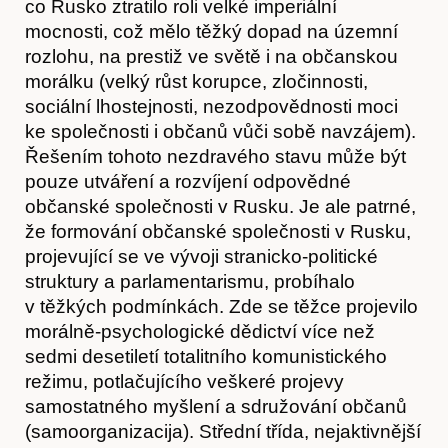
co Rusko ztratilo roli velké imperiální
mocnosti, což mělo těžký dopad na územní
rozlohu, na prestiž ve světě i na občanskou
morálku (velký růst korupce, zločinnosti,
sociální lhostejnosti, nezodpovědnosti moci
ke společnosti i občanů vůči sobě navzájem).
Řešením tohoto nezdravého stavu může být
pouze utváření a rozvíjení odpovědné
občanské společnosti v Rusku. Je ale patrné,
že formování občanské společnosti v Rusku,
projevující se ve vývoji stranicko-politické
Hostcast
struktury a parlamentarismu, probíhalo
v těžkých podmínkách. Zde se těžce projevilo
morálně-psychologické dědictví více než
sedmi desetiletí totalitního komunistického
režimu, potlačujícího veškeré projevy
samostatného myšlení a sdružování občanů
(samoorganizacija). Střední třída, nejaktivnější