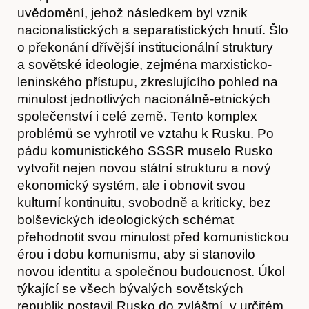
uvědomění, jehož následkem byl vznik
nacionalistických a separatistických hnutí. Šlo
o překonání dřívější institucionální struktury
a sovětské ideologie, zejména marxisticko-
leninského přístupu, zkreslujícího pohled na
minulost jednotlivých nacionálně-etnických
společenství i celé země. Tento komplex
problémů se vyhrotil ve vztahu k Rusku. Po
pádu komunistického SSSR muselo Rusko
vytvořit nejen novou státní strukturu a nový
ekonomický systém, ale i obnovit svou
kulturní kontinuitu, svobodně a kriticky, bez
bolševických ideologických schémat
přehodnotit svou minulost před komunistickou
érou i dobu komunismu, aby si stanovilo
novou identitu a společnou budoucnost. Úkol
týkající se všech bývalých sovětských
republik postavil Rusko do zvláštní, v určitém