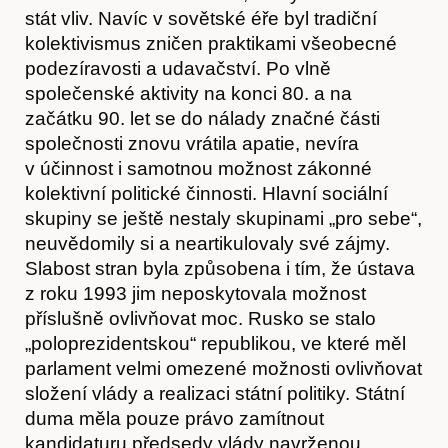
stát vliv. Navíc v sovětské éře byl tradiční
kolektivismus zničen praktikami všeobecné
podezíravosti a udavačství. Po vlně
společenské aktivity na konci 80. a na
začátku 90. let se do nálady značné části
společnosti znovu vrátila apatie, nevíra
v účinnost i samotnou možnost zákonné
kolektivní politické činnosti. Hlavní sociální
skupiny se ještě nestaly skupinami „pro sebe“,
neuvědomily si a neartikulovaly své zájmy.
Slabost stran byla způsobena i tím, že ústava
z roku 1993 jim neposkytovala možnost
příslušně ovlivňovat moc. Rusko se stalo
„poloprezidentskou“ republikou, ve které měl
parlament velmi omezené možnosti ovlivňovat
složení vlády a realizaci státní politiky. Státní
duma měla pouze právo zamítnout
kandidaturu předsedy vlády navrženou