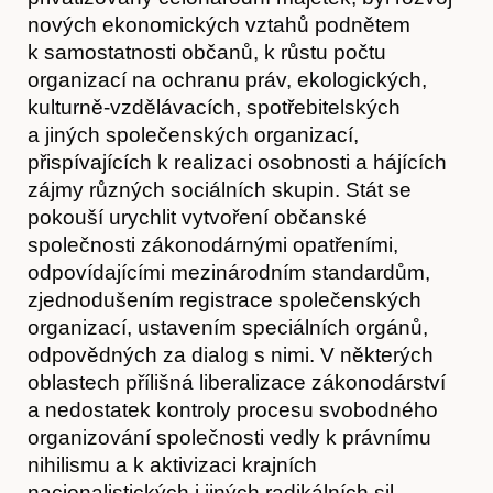
nových ekonomických vztahů podnětem
k samostatnosti občanů, k růstu počtu
organizací na ochranu práv, ekologických,
kulturně-vzdělávacích, spotřebitelských
a jiných společenských organizací,
přispívajících k realizaci osobnosti a hájících
zájmy různých sociálních skupin. Stát se
pokouší urychlit vytvoření občanské
společnosti zákonodárnými opatřeními,
odpovídajícími mezinárodním standardům,
zjednodušením registrace společenských
organizací, ustavením speciálních orgánů,
odpovědných za dialog s nimi. V některých
oblastech přílišná liberalizace zákonodárství
a nedostatek kontroly procesu svobodného
organizování společnosti vedly k právnímu
nihilismu a k aktivizaci krajních
nacionalistických i jiných radikálních sil.