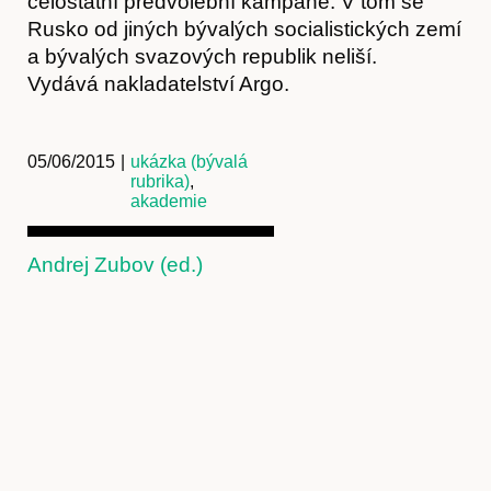
celostátní předvolební kampaně. V tom se
Rusko od jiných bývalých socialistických zemí
a bývalých svazových republik neliší.
Vydává nakladatelství Argo.
05/06/2015
|
ukázka (bývalá
rubrika)
,
akademie
Andrej Zubov (ed.)