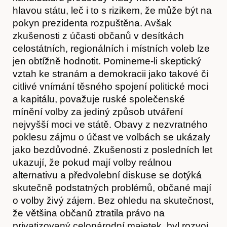
hlavou státu, leč i to s rizikem, že může být na
pokyn prezidenta rozpuštěna. Avšak
zkušenosti z účasti občanů v desítkách
celostátních, regionálních i místních voleb lze
jen obtížně hodnotit. Pomineme-li skeptický
vztah ke stranám a demokracii jako takové či
Předplatné
citlivé vnímání těsného spojení politické moci
a kapitálu, považuje ruské společenské
mínění volby za jediný způsob utváření
nejvyšší moci ve státě. Obavy z nezvratného
poklesu zájmu o účast ve volbách se ukázaly
jako bezdůvodné. Zkušenosti z posledních let
ukazují, že pokud mají volby reálnou
alternativu a předvolební diskuse se dotýká
skutečně podstatných problémů, občané mají
o volby živý zájem. Bez ohledu na skutečnost,
že většina občanů ztratila právo na
privatizovaný celonárodní majetek, byl rozvoj