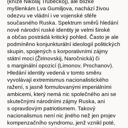
(kníže Nikolaj Trubeckoj), ale blízké
myšlenkám Lva Gumiljova, nachází živou
odezvu ve vládní i ve vojenské sféře
současného Ruska. Spektrum směrů hledání
nové národní ruské identity je velmi široké
Časopis
a občas postrádá kritický pohled. Často je ale
podmíněno konjunkturální ideologií politických
skupin, spojených s korporativními zájmy
státní moci (Žirinovskij, Naročnická) či
s marginální opozicí (Limonov, Prochanov).
Hledání identity vedená v tomto směru
vyvolávají extremismus nacionalistického
ražení, s jasně formulovanými imperiálními
ambicemi, který nemá nic společného ani se
skutečnými národními zájmy Ruska, ani
s opravdovým patriotismem. Takový
nacionalismus není nic jiného než jen projev
kompenzačního syndromu, jenž vznikl poté,