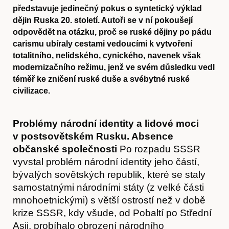
představuje jedinečný pokus o syntetický výklad
dějin Ruska 20. století. Autoři se v ní pokoušejí
odpovědět na otázku, proč se ruské dějiny po pádu
carismu ubíraly cestami vedoucími k vytvoření
totalitního, nelidského, cynického, navenek však
modernizačního režimu, jenž ve svém důsledku vedl
téměř ke zničení ruské duše a svébytné ruské
civilizace.
Problémy národní identity a lidové moci
v postsovětském Rusku. Absence
občanské společnosti
Po rozpadu SSSR
vyvstal problém národní identity jeho částí,
bývalých sovětských republik, které se staly
samostatnými národními státy (z velké části
mnohoetnickými) s větší ostrostí než v době
krize SSSR, kdy všude, od Pobaltí po Střední
Asii, probíhalo obrození národního