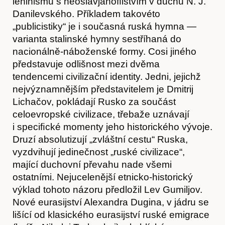
leninismu s neoslavjanoﬁlstvím v duchu N. J.
Danilevského. Příkladem takovéto
„publicistiky“ je i současná ruská hymna —
varianta stalinské hymny sestříhaná do
nacionálně-náboženské formy. Cosi jiného
představuje odlišnost mezi dvěma
tendencemi civilizační identity. Jedni, jejichž
nejvýznamnějším představitelem je Dmitrij
Lichačov, pokládají Rusko za součást
celoevropské civilizace, třebaže uznávají
i speciﬁcké momenty jeho historického vývoje.
Druzí absolutizují „zvláštní cestu“ Ruska,
vyzdvihují jedinečnost „ruské civilizace“,
mající duchovní převahu nade všemi
ostatními. Nejucelenější etnicko-historický
výklad tohoto názoru předložil Lev Gumiljov.
Nové eurasijství Alexandra Dugina, v jádru se
lišící od klasického eurasijství ruské emigrace