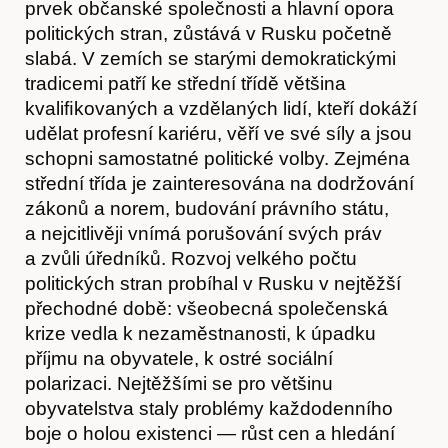
prvek občanské společnosti a hlavní opora
politických stran, zůstává v Rusku početně
slabá. V zemích se starými demokratickými
tradicemi patří ke střední třídě většina
kvaliﬁkovaných a vzdělaných lidí, kteří dokáží
udělat profesní kariéru, věří ve své síly a jsou
schopni samostatné politické volby. Zejména
střední třída je zainteresována na dodržování
zákonů a norem, budování právního státu,
a nejcitlivěji vnímá porušování svých práv
a zvůli úředníků. Rozvoj velkého počtu
politických stran probíhal v Rusku v nejtěžší
přechodné době: všeobecná společenská
krize vedla k nezaměstnanosti, k úpadku
příjmu na obyvatele, k ostré sociální
polarizaci. Nejtěžšími se pro většinu
obyvatelstva staly problémy každodenního
Akce
boje o holou existenci — růst cen a hledání