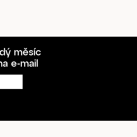
dý měsíc
 na
e-mail