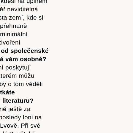
k kdesi na úplném
ř neviditelná
ta zemí, kde si
ž přehnaně
 minimální
živoření
 od společenské
Předplatné
dává vám osobně?
í poskytují
 kterém můžu
aby o tom věděli
Akce
tkáte
 literaturu?
ně ještě za
aposledy loni na
 Lvově. Při své
Kontakt