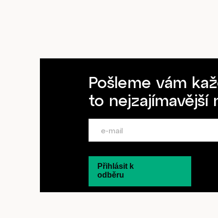
Pošleme vám kaž
to nejzajímavější
Přihlásit k
odběru