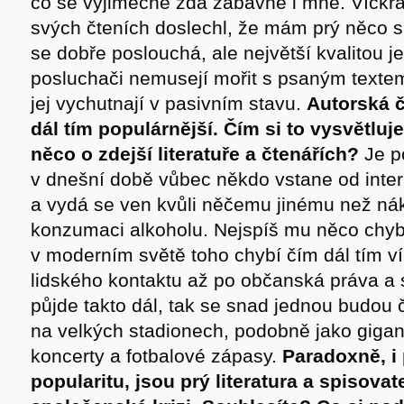
co se výjimečně zdá zábavné i mně. Víckrá
svých čteních doslechl, že mám prý něco 
se dobře poslouchá, ale největší kvalitou je
posluchači nemusejí mořit s psaným texte
jej vychutnají v pasivním stavu.
Autorská č
dál tím populárnější. Čím si to vysvětluj
něco o zdejší literatuře a čtenářích?
Je p
v dnešní době vůbec někdo vstane od intern
a vydá se ven kvůli něčemu jinému než n
konzumaci alkoholu. Nejspíš mu něco chybí
v moderním světě toho chybí čím dál tím ví
lidského kontaktu až po občanská práva a s
půjde takto dál, tak se snad jednou budou 
na velkých stadionech, podobně jako gigan
koncerty a fotbalové zápasy.
Paradoxně, i 
popularitu, jsou prý literatura a spisovat