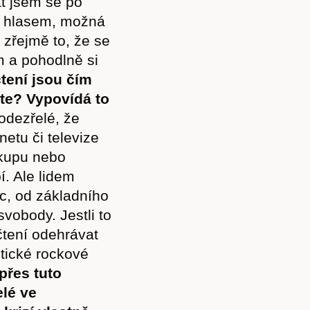
t jsem se po
s hlasem, možná
 zřejmě to, že se
m a pohodlně si
tení jsou čím
ete? Vypovídá to
odezřelé, že
etu či televize
ákupu nebo
. Ale lidem
c, od základního
vobody. Jestli to
čtení odehrávat
tické rockové
přes tuto
elé ve