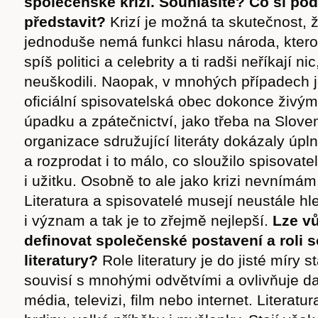
společenské krizi. Souhlasíte? Co si pod 
představit?
Krizí je možná ta skutečnost, 
jednoduše nemá funkci hlasu národa, ktero
spíš politici a celebrity a ti radši neříkají nic
neuškodili. Naopak, v mnohých případech 
oficiální spisovatelská obec dokonce živý
úpadku a zpátečnictví, jako třeba na Slove
organizace sdružující literáty dokázaly úpln
a rozprodat i to málo, co sloužilo spisovate
i užitku. Osobně to ale jako krizi nevnímám
Literatura a spisovatelé musejí neustále hl
i význam a tak je to zřejmě nejlepší.
Lze v
definovat společenské postavení a roli 
literatury?
Role literatury je do jisté míry st
souvisí s mnohými odvětvími a ovlivňuje d
média, televizi, film nebo internet. Literat