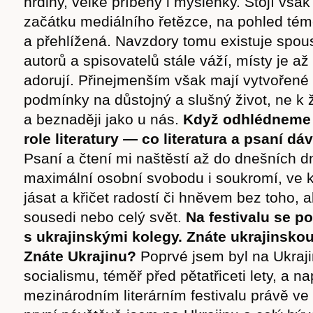
hrdiny, velké příběhy i myšlenky. Stojí vša
začátku mediálního řetězce, na pohled témě
a přehlížená. Navzdory tomu existuje spous
autorů a spisovatelů stále váží, místy je a
adorují. Přinejmenším však mají vytvořené
podmínky na důstojný a slušný život, ne k 
a beznaději jako u nás.
Když odhlédneme
Časopis
role literatury — co literatura a psaní 
Psaní a čtení mi naštěstí až do dnešních dn
maximální osobní svobodu i soukromí, ve
jásat a křičet radostí či hněvem bez toho, 
cast
sousedi nebo celý svět.
Na festivalu se po
s ukrajinskými kolegy. Znáte ukrajinskou
Znáte Ukrajinu?
Poprvé jsem byl na Ukraji
socialismu, téměř před pětatřiceti lety, a n
mezinárodním literárním festivalu právě ve
Obchod