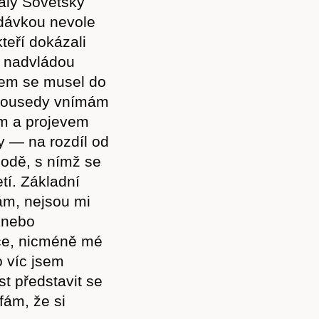
valý Sovětský
 dávkou nevole
teří dokázali
d nadvládou
sem se musel do
 sousedy vnímám
ím a projevem
y — na rozdíl od
odě, s nímž se
tí. Základní
mám, nejsou mi
 nebo
če, nicméně mé
o víc jsem
t představit se
fám, že si