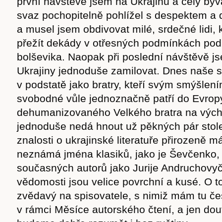
první návštěvě jsem na Ukrajinu a celý bý
svaz pochopitelně pohlížel s despektem a
a musel jsem obdivovat milé, srdečné lidi, k
přežít dekády v otřesných podmínkách po
bolševika. Naopak při poslední návštěvě j
Ukrajiny jednoduše zamilovat. Dnes naše
v podstatě jako bratry, kteří svým smýšlen
svobodné vůle jednoznačně patří do Evrop
dehumanizovaného Velkého bratra na vých
jednoduše nedá hnout už pěkných pár stole
znalosti o ukrajinské literatuře přirozeně 
neznámá jména klasiků, jako je Ševčenko,
současných autorů jako Jurije Andruchovy
vědomosti jsou velice povrchní a kusé. O t
zvědavý na spisovatele, s nimiž mám tu čes
v rámci Měsíce autorského čtení, a jen dou