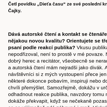
Četl povídku „Dieťa času“ ze své poslední k
Čajky.
Dává autorské čtení a kontakt se čtená
nějakou novou kvalitu? Orientujete se tř
psaní podle reakcí publika?
Vkusu publik
nepodřizoval, není to prostě v mé povaze.
dobrý herec a recitátor, všeobecně se ner
a autorská čtení mám nejradši jako divák. 
návštěvníci si z mých vystoupení přece jen
některé dokonce pobavím, inspiruji nebo 
chvíli přemýšlet. Samozřejmě, dokážu v urč
odhadnout reakce publika, navzdory tomu 
dokáže překvapit, když se nečekaně pozas