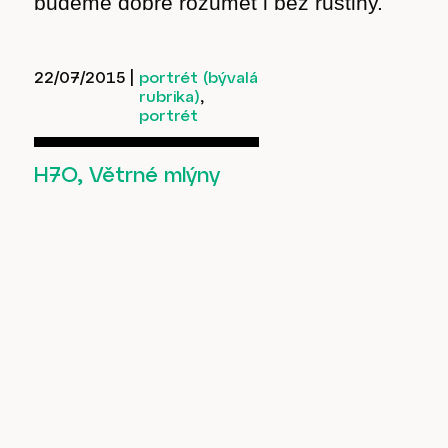
budeme dobře rozumět i bez ruštiny.
22/07/2015
|
portrét (bývalá
rubrika)
,
portrét
H7O, Větrné mlýny