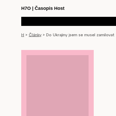
H7O
|
Časopis Host
H
>
Články
>
Do Ukrajiny jsem se musel zamilovat