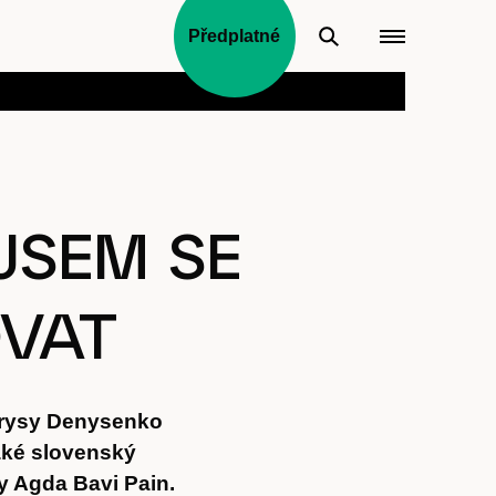
Předplatné
JSEM SE
OVAT
Larysy Denysenko
také slovenský
y Agda Bavi Pain.