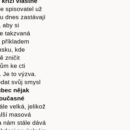
krizí vlastně
že spisovatel už
u dnes zastávají
, aby si
je takzvaná
m příkladem
nsku, kde
ě zničit
lům ke cti
. Je to výzva.
edat svůj smysl
ůbec nějak
současné
ále velká, jelikož
alší masová
ura nám stále dává