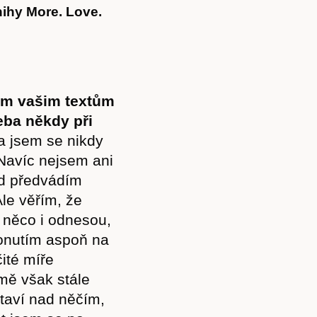
nihy More. Love.
řem vašim textům
eba někdy při
a jsem se nikdy
 Navíc nejsem ani
ad předvádím
Ale věřím, že
 něco i odnesou,
donutím aspoň na
ité míře
mě však stále
taví nad něčím,