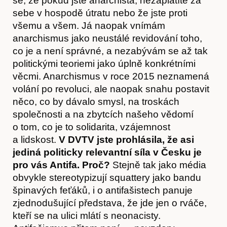
se, že pokud jste anarchista, nezaplatíte za
sebe v hospodě útratu nebo že jste proti
všemu a všem. Já naopak vnímám
anarchismus jako neustálé revidování toho,
Akce
co je a není správné, a nezabývám se až tak
politickými teoriemi jako úplně konkrétními
věcmi. Anarchismus v roce 2015 neznamená
volání po revoluci, ale naopak snahu postavit
něco, co by dávalo smysl, na troskách
společnosti a na zbytcích našeho vědomí
o tom, co je to solidarita, vzájemnost
a lidskost.
V DVTV jste prohlásila, že asi
jediná politicky relevantní síla v Česku je
pro vás Antifa. Proč?
Stejně tak jako média
obvykle stereotypizují squattery jako bandu
špinavých feťáků, i o antifašistech panuje
zjednodušující představa, že jde jen o rváče,
O nás
kteří se na ulici mlátí s neonacisty.