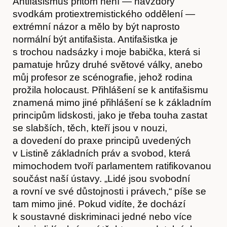
Antifašismus přitom není — navzdory
svodkám protiextremistického oddělení —
extrémní názor a mělo by být naprosto
normální být antifašista. Antifašistka je
s trochou nadsázky i moje babička, která si
pamatuje hrůzy druhé světové války, anebo
můj profesor ze scénografie, jehož rodina
prožila holocaust. Přihlášení se k antifašismu
znamená mimo jiné přihlášení se k základním
principům lidskosti, jako je třeba touha zastat
se slabších, těch, kteří jsou v nouzi,
a dovedení do praxe principů uvedených
Obchod
v Listině základních práv a svobod, která
mimochodem tvoří parlamentem ratifikovanou
součást naší ústavy. „Lidé jsou svobodní
a rovní ve své důstojnosti i právech,“ píše se
tam mimo jiné. Pokud vidíte, že dochází
k soustavné diskriminaci jedné nebo více