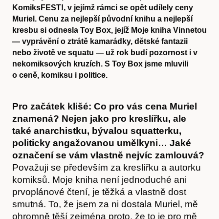
KomiksFEST!, v jejímž rámci se opět udílely ceny
Muriel. Cenu za nejlepší původní knihu a nejlepší
kresbu si odnesla Toy Box, jejíž Moje kniha Vinnetou
— vyprávění o ztrátě kamarádky, dětské fantazii
nebo životě ve squatu — už rok budí pozornost i v
nekomiksových kruzích. S Toy Box jsme mluvili
o ceně, komiksu i politice.
Pro začátek klišé: Co pro vás cena Muriel
znamená? Nejen jako pro kreslířku, ale
také anarchistku, bývalou squatterku,
politicky angažovanou umělkyni… Jaké
označení se vám vlastně nejvíc zamlouvá?
Považuji se především za kreslířku a autorku
komiksů. Moje kniha není jednoduché ani
prvoplánové čtení, je těžká a vlastně dost
smutná. To, že jsem za ni dostala Muriel, mě
ohromně těší zejména proto, že to je pro mě