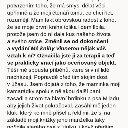
potvrzením toho, že má smysl dělat věci
upřímně a že moji čtenáři tomu, co chci říct,
rozumějí. Mám fakt obrovskou radost z toho,
že se moje první kniha tolika lidem líbila,
protože jsem do ní dala kus našeho života
a svého srdce.
Změnil se od dokončení
a vydání
Mé knihy Vinnetou
nějak váš
vztah k ní? Označila jste ji za terapii a teď
se prakticky vrací jako oceňovaný objekt.
Těší mě spousta příběhů, které si v ní lidé
nacházejí. Popravdě před tím stojím dost
v úžasu. Jsem dojatá z toho, že maminka mojí
kamarádky spolu s nějakou další paní
zasadila strom za hlavní hrdinku a psa Miladu,
aby jejich život pokračoval. Zasáhl mě jeden
kluk, který ke mně přišel a řekl mi, že si na
základě mojí knížky jeho manželka taky
pořídila starého psa z útulku, i když předtím