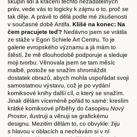
skupin lidí a krácení těchto nezadatelných
práv, vede vás to logicky k zájmu o to, proč se
tak děje. A právě to dělá podle mé zkušenosti
v současné době Antifa.
Klišé na konec: Na
čem pracujete teď?
Nedávno jsem se vrátila
ze stáže v Egon Schiele Art Centru. To je
galerie evropského významu a já mám to
Kontakt
štěstí, že mě dlouhodobě podporuje a sleduje
moji tvorbu. Věnovala jsem se tam měsíc
malbě, protože se snažím shromáždit
dostatek obrazů, abych mohla uspořádat svoji
samostatnou výstavu, což je po vydání
komiksové knihy další cíl, o který se snažím.
Jinak dělám víceméně pořád to samé: kreslím
krátké komiksové příběhy do časopisu
Nový
Prostor
, ilustruji a věnuji se grafickému
designu. Mezitím dělám to, co obvykle: žiju
s hlavou v oblacích a nechávám si v ní