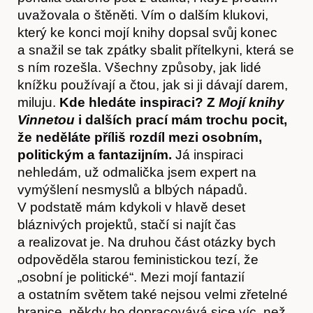
Články
uvažovala o štěněti. Vím o dalším klukovi,
který ke konci mojí knihy dopsal svůj konec
a snažil se tak zpátky sbalit přítelkyni, která se
s ním rozešla. Všechny způsoby, jak lidé
knížku používají a čtou, jak si ji dávají darem,
miluju.
Kde hledáte inspiraci? Z
Mojí knihy
Vinnetou
i dalších prací mám trochu pocit,
že neděláte příliš rozdíl mezi osobním,
politickým a fantazijním.
Já inspiraci
nehledám, už odmalička jsem expert na
vymýšlení nesmyslů a blbých nápadů.
V podstatě mám kdykoli v hlavě deset
bláznivých projektů, stačí si najít čas
Časopis
a realizovat je. Na druhou část otázky bych
odpověděla starou feministickou tezí, že
„osobní je politické“. Mezi mojí fantazií
a ostatním světem také nejsou velmi zřetelné
hranice, někdy ho dopracovává sice víc, než