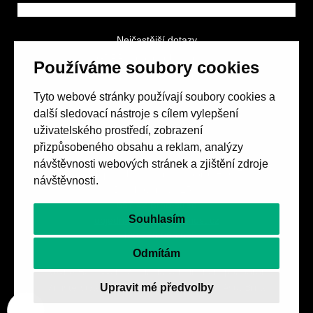
Nejčastější dotazy
GDPR a podmínky soutěže
Používáme soubory cookies
Obchodní podmínky
Tyto webové stránky používají soubory cookies a
další sledovací nástroje s cílem vylepšení
uživatelského prostředí, zobrazení
přizpůsobeného obsahu a reklam, analýzy
návštěvnosti webových stránek a zjištění zdroje
Spolek přátel vydávání
časopisu HOST
návštěvnosti.
Beethovenova 25/4
657 42 Brno-střed
Souhlasím
objednavky@casopishost.cz
+420 775 995 695
Odmítám
Revue Host vychází s laskavou finanční podporou
Upravit mé předvolby
Ministerstva kultury ČR a statutárního města Brna.