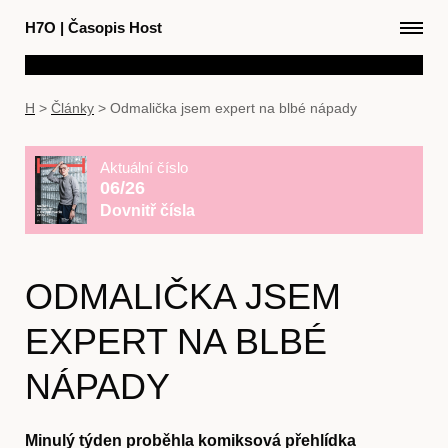
H7O
|
Časopis Host
H
>
Články
>
Odmalička jsem expert na blbé nápady
Aktuální číslo
06/26
Dovnitř čísla
ODMALIČKA JSEM
EXPERT NA BLBÉ
NÁPADY
Minulý týden proběhla komiksová přehlídka