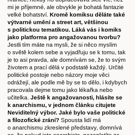
mi je příjemné, ale obvykle je bohatá fantazie
velké bohatství.
Kromě komiksu děláte také
výtvarné umění a street art, většinou
s politickou tematikou. Láká vás i komiks
jako platforma pro angažovanou tvorbu?
Jestli tím máte na mysli, že si něco myslím
o světě kolem sebe a vyjadřuju se k tomu, tak
je to asi pravda, ale domnívám se, že to svým
Hostcast
životem a prací dělá v podstatě každý. Určité
politické postoje nebo názory moje věci
odrážejí, ale podle mě by se to dělo, i kdybych
pracovala dejme tomu jako lékařka nebo
učitelka.
Ještě k angažovanosti, hlásíte se
k anarchismu, v jednom článku citujete
Neviditelný výbor. Jaké bylo vaše politické
a filozofické zrání?
Spousta lidí má
o anarchismu zkreslené představy, domnívá