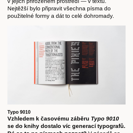
v jejich přirozeném prostředí — v textu.
Nejtěžší bylo připravit všechna písma do
použitelné formy a dát to celé dohromady.
Časopis
Typo 9010
Vzhledem k časovému záběru
Typo 9010
se do knihy dostalo víc generací typografů.