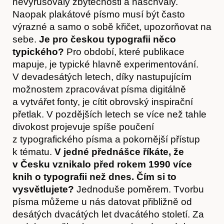
nevyrušovaly zbytečnosti a naschvály.
Naopak plakátové písmo musí být často
výrazné a samo o sobě křičet, upozorňovat na
sebe.
Je pro českou typografii něco
typického?
Pro období, které publikace
mapuje, je typické hlavně experimentování.
V devadesátých letech, díky nastupujícím
O nás
možnostem zpracovávat písma digitálně
a vytvářet fonty, je cítit obrovský inspirační
přetlak. V pozdějších letech se více než tahle
divokost projevuje spíše poučení
z typografického písma a pokornější přístup
k tématu.
V jedné přednášce říkáte, že
v Česku vznikalo před rokem 1990 více
knih o typografii než dnes. Čím si to
vysvětlujete?
Jednoduše poměrem. Tvorbu
písma můžeme u nás datovat přibližně od
desátých dvacátých let dvacátého století. Za