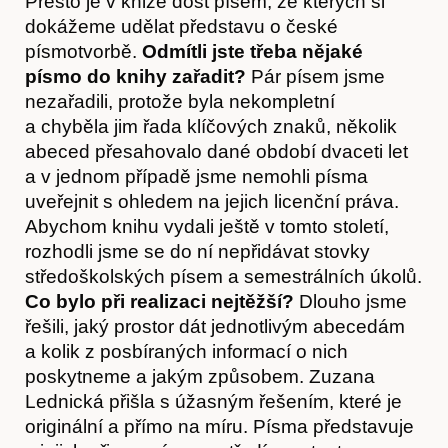
Přesto je v knize dost písem, ze kterých si
dokážeme udělat představu o české
písmotvorbě.
Odmítli jste třeba nějaké
písmo do knihy zařadit?
Pár písem jsme
nezařadili, protože byla nekompletní
a chyběla jim řada klíčových znaků, několik
abeced přesahovalo dané období dvaceti let
a v jednom případě jsme nemohli písma
uveřejnit s ohledem na jejich licenční práva.
Abychom knihu vydali ještě v tomto století,
rozhodli jsme se do ní nepřidávat stovky
středoškolských písem a semestrálních úkolů.
Co bylo při realizaci nejtěžší?
Dlouho jsme
Články
řešili, jaký prostor dát jednotlivým abecedám
a kolik z posbíraných informací o nich
poskytneme a jakým způsobem. Zuzana
Lednická přišla s úžasným řešením, které je
originální a přímo na míru. Písma představuje