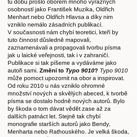
tu dobu prošlo oborem mnoho výrazných
osobností jako František Muzika, Oldřich
Obchod
Menhart nebo Oldřich Hlavsa a díky nim
vzniklo nemálo zásadních publikací.
V současnosti nám chybí teoretici, kteří by
tuto činnost důsledně mapovali,
zaznamenávali a propagovali tvorbu písma
jak u laické veřejnosti, tak i v zahraničí.
Publikace si tak píšeme a vydáváme jako
autoři sami.
Změní to
Typo 9010
?
Typo 9010
může pomoct upozornit na obor a inspirovat.
Od roku 2010 u nás vzniklo ohromné
množství nových a skvělých abeced, k tvorbě
písma se dostalo hodně nových autorů. Bylo
Kontakt
by škoda o tom dávat vědět zase až za
dalších patnáct let. Stejně tak chybí
monografie starších autorů jako Bendy,
Menharta nebo Rathouského. Je velká škoda,