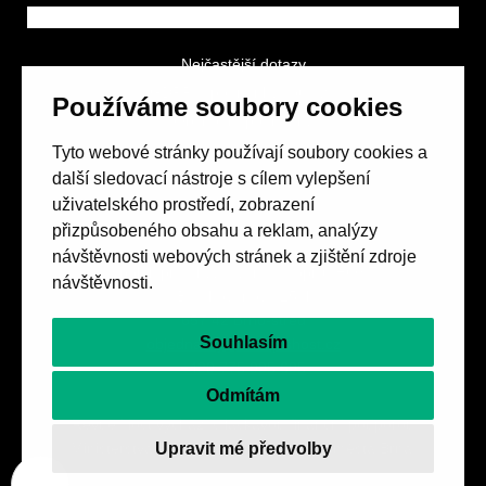
Nejčastější dotazy
GDPR a podmínky soutěže
Používáme soubory cookies
Obchodní podmínky
Tyto webové stránky používají soubory cookies a
další sledovací nástroje s cílem vylepšení
uživatelského prostředí, zobrazení
přizpůsobeného obsahu a reklam, analýzy
návštěvnosti webových stránek a zjištění zdroje
Spolek přátel vydávání
časopisu HOST
návštěvnosti.
Beethovenova 25/4
657 42 Brno-střed
Souhlasím
objednavky@casopishost.cz
+420 775 995 695
Odmítám
Revue Host vychází s laskavou finanční podporou
Upravit mé předvolby
Ministerstva kultury ČR a statutárního města Brna.