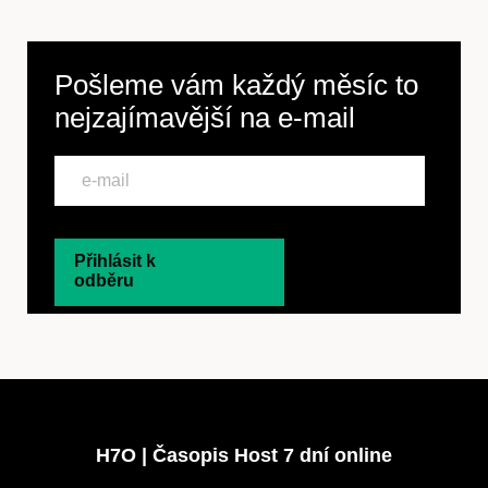
Pošleme vám každý měsíc to
nejzajímavější na
e-mail
Přihlásit k
odběru
H7O | Časopis Host 7 dní online