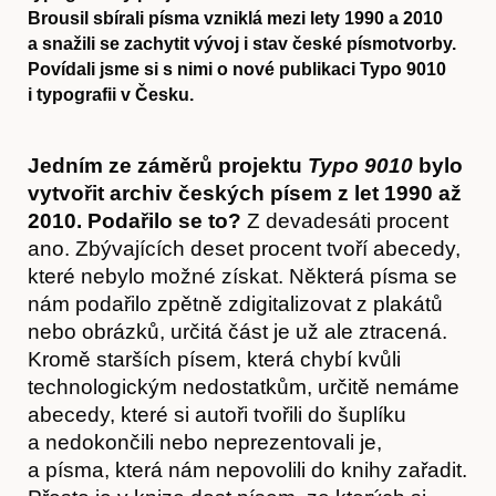
Brousil sbírali písma vzniklá mezi lety 1990 a 2010
a snažili se zachytit vývoj i stav české písmotvorby.
Povídali jsme si s nimi o nové publikaci Typo 9010
i typografii v Česku.
Jedním ze záměrů projektu
Typo 9010
bylo
vytvořit archiv českých písem z let 1990 až
2010. Podařilo se to?
Z devadesáti procent
ano. Zbývajících deset procent tvoří abecedy,
které nebylo možné získat. Některá písma se
nám podařilo zpětně zdigitalizovat z plakátů
nebo obrázků, určitá část je už ale ztracená.
Kromě starších písem, která chybí kvůli
technologickým nedostatkům, určitě nemáme
abecedy, které si autoři tvořili do šuplíku
a nedokončili nebo neprezentovali je,
a písma, která nám nepovolili do knihy zařadit.