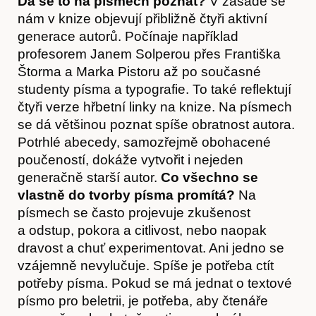
Dá se to na písmech poznat?
V zásadě se
Hostcast
nám v knize objevují přibližně čtyři aktivní
generace autorů. Počínaje například
profesorem Janem Solperou přes Františka
Štorma a Marka Pistoru až po současné
studenty písma a typografie. To také reflektují
čtyři verze hřbetní linky na knize. Na písmech
se dá většinou poznat spíše obratnost autora.
Potrhlé abecedy, samozřejmě obohacené
poučeností, dokáže vytvořit i nejeden
generačně starší autor.
Co všechno se
vlastně do tvorby písma promítá?
Na
písmech se často projevuje zkušenost
Akce
a odstup, pokora a citlivost, nebo naopak
dravost a chuť experimentovat. Ani jedno se
vzájemně nevylučuje. Spíše je potřeba ctít
potřeby písma. Pokud se má jednat o textové
písmo pro beletrii, je potřeba, aby čtenáře