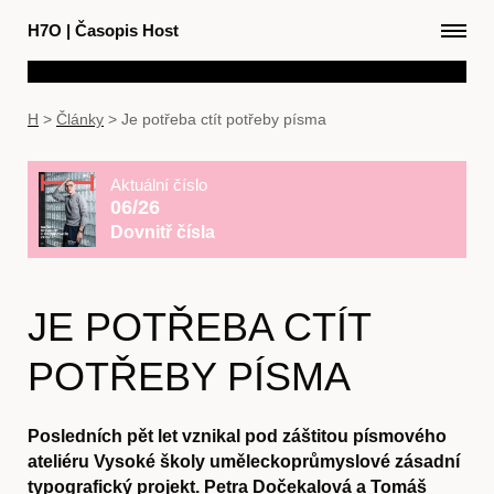
H7O
|
Časopis Host
H
>
Články
>
Je potřeba ctít potřeby písma
Aktuální číslo
06/26
Dovnitř čísla
JE POTŘEBA CTÍT
POTŘEBY PÍSMA
Posledních pět let vznikal pod záštitou písmového
ateliéru Vysoké školy uměleckoprůmyslové zásadní
typografický projekt. Petra Dočekalová a Tomáš