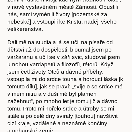
v nově vystavěném městě Zámostí. Opustili
nás, sami vyměnili životy [pozemské za
nebeské] a vstoupili ke Kristu, naději všeho
veškerenstva.
Dali mě na studia a já se učil na písaře od
dětství až do dospělosti, bloumal jsem po
varžaranu a učil se v záři svic, studoval jsem
u nohou vardapetů a ﬁlozofů, rétorů. Když
jsem četl životy Otců a dávné příběhy,
vstoupila mi do srdce touha a horoucí láska [k
tomuto dílu], jak se praví: „svíjelo se srdce mé
v mém nitru a v duši mé byl plamen
zažehnut“, po mnoho let je tomu již a dávno
tomu. Proto mi hořelo srdce a útroby se mi
stále a po celé dny svíraly [touhou] navštívit
cizí kraje, vzdálené a neznámé končiny
a pohanské země.