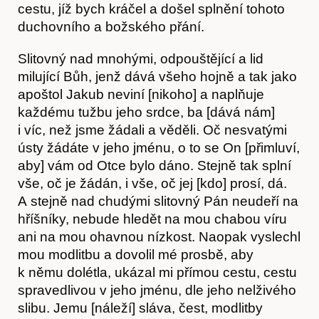
cestu, jíž bych kráčel a došel splnění tohoto
duchovního a božského přání.
Články
Slitovný nad mnohými, odpouštějící a lid
milující Bůh, jenž dává všeho hojně a tak jako
apoštol Jakub neviní [nikoho] a naplňuje
každému tužbu jeho srdce, ba [dává nám]
i víc, než jsme žádali a věděli. Oč nesvatými
ústy žádáte v jeho jménu, o to se On [přimluví,
aby] vám od Otce bylo dáno. Stejně tak splní
vše, oč je žádán, i vše, oč jej [kdo] prosí, dá.
A stejně nad chudými slitovný Pán neudeří na
hříšníky, nebude hledět na mou chabou víru
ani na mou ohavnou nízkost. Naopak vyslechl
mou modlitbu a dovolil mé prosbě, aby
k němu dolétla, ukázal mi přímou cestu, cestu
spravedlivou v jeho jménu, dle jeho nelživého
slibu. Jemu [náleží] sláva, čest, modlitby