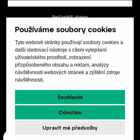
Nejčastější dotazy
GDPR a podmínky soutěže
Používáme soubory cookies
Obchodní podmínky
Tyto webové stránky používají soubory cookies a
další sledovací nástroje s cílem vylepšení
uživatelského prostředí, zobrazení
přizpůsobeného obsahu a reklam, analýzy
návštěvnosti webových stránek a zjištění zdroje
Spolek přátel vydávání
časopisu HOST
návštěvnosti.
Beethovenova 25/4
657 42 Brno-střed
Souhlasím
objednavky@casopishost.cz
+420 775 995 695
Odmítám
Revue Host vychází s laskavou finanční podporou
Upravit mé předvolby
Ministerstva kultury ČR a statutárního města Brna.