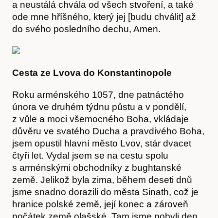
a neustálá chvála od všech stvoření, a také
ode mne hříšného, který jej [budu chválit] až
Časopis
do svého posledního dechu, Amen.
Cesta ze Lvova do Konstantinopole
Roku arménského 1057, dne patnáctého
února ve druhém týdnu půstu a v pondělí,
z vůle a moci všemocného Boha, vkládaje
důvěru ve svatého Ducha a pravdivého Boha,
jsem opustil hlavní město Lvov, stár dvacet
čtyři let. Vydal jsem se na cestu spolu
s arménskými obchodníky z bughtanské
země. Jelikož byla zima, během deseti dnů
jsme snadno dorazili do města Sinath, což je
hranice polské země, její konec a zároveň
počátek země olašské. Tam jsme pobyli den.