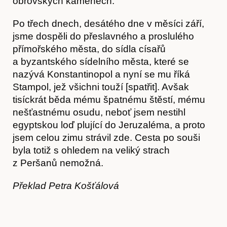
obrovských kamenech.
Po třech dnech, desátého dne v měsíci září,
jsme dospěli do přeslavného a proslulého
přímořského města, do sídla císařů
a byzantského sídelního města, které se
nazývá Konstantinopol a nyní se mu říká
Stampol, jež všichni touží [spatřit]. Avšak
tisíckrát běda mému špatnému štěstí, mému
nešťastnému osudu, neboť jsem nestihl
egyptskou loď plující do Jeruzaléma, a proto
jsem celou zimu strávil zde. Cesta po souši
byla totiž s ohledem na veliký strach
z Peršanů nemožná.
Překlad Petra Košťálová