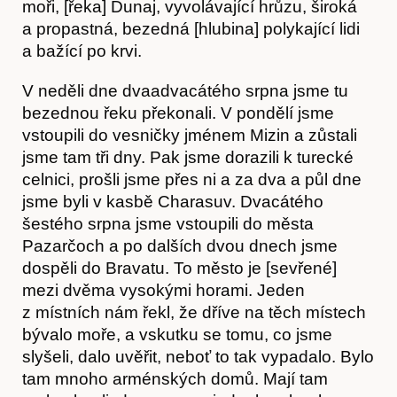
Obchod
moři, [řeka] Dunaj, vyvolávající hrůzu, široká
a propastná, bezedná [hlubina] polykající lidi
a bažící po krvi.
V neděli dne dvaadvacátého srpna jsme tu
bezednou řeku překonali. V pondělí jsme
vstoupili do vesničky jménem Mizin a zůstali
jsme tam tři dny. Pak jsme dorazili k turecké
celnici, prošli jsme přes ni a za dva a půl dne
jsme byli v kasbě Charasuv. Dvacátého
šestého srpna jsme vstoupili do města
Pazarčoch a po dalších dvou dnech jsme
dospěli do Bravatu. To město je [sevřené]
mezi dvěma vysokými horami. Jeden
z místních nám řekl, že dříve na těch místech
bývalo moře, a vskutku se tomu, co jsme
slyšeli, dalo uvěřit, neboť to tak vypadalo. Bylo
tam mnoho arménských domů. Mají tam