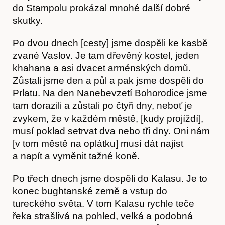
do Stampolu prokázal mnohé další dobré
O nás
skutky.
Po dvou dnech [cesty] jsme dospěli ke kasbě
zvané Vaslov. Je tam dřevěný kostel, jeden
khahana a asi dvacet arménských domů.
Zůstali jsme den a půl a pak jsme dospěli do
Prlatu. Na den Nanebevzetí Bohorodice jsme
tam dorazili a zůstali po čtyři dny, neboť je
zvykem, že v každém městě, [kudy projíždí],
musí poklad setrvat dva nebo tři dny. Oni nám
[v tom městě na oplátku] musí dát najíst
a napít a vyměnit tažné koně.
Po třech dnech jsme dospěli do Kalasu. Je to
konec bughtanské země a vstup do
tureckého světa. V tom Kalasu rychle teče
řeka strašlivá na pohled, velká a podobná