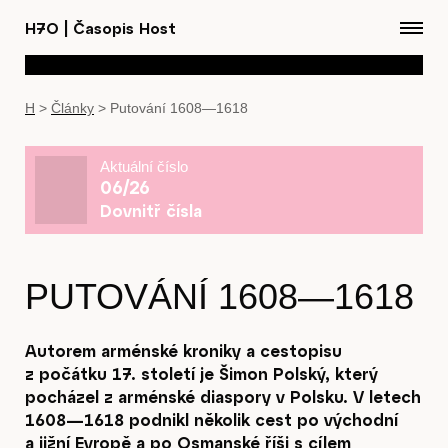
H7O
|
Časopis Host
H
>
Články
>
Putování 1608—1618
Aktuální číslo
06/26
Dovnitř čísla
PUTOVÁNÍ 1608—1618
Autorem arménské kroniky a cestopisu
z počátku 17. století je Šimon Polský, který
pocházel z arménské diaspory v Polsku. V letech
1608—1618 podnikl několik cest po východní
a jižní Evropě a po Osmanské říši s cílem