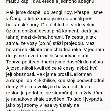
Kontakt
malou kapli, dva erece a jednoho abeghu.
Pak jsme dospěli do Jengi Koy. Přespali jsme
v Čangi a téhož rána jsme se pustili přes
balkánské hory. Do těchto hor vede velmi
úzká a obtížná cesta plná kamení, která [se
táhne] mezi dvěma horami. Ta cesta je tak
strmá, že vozy [po ní] stěží projedou. Mezi
horami se klikatě vine chladná řeka. V jednom
dni jsme tu vodu viděli šestadvacetkrát.
Teprve po třech dnech jsme dospěli do města
Ajtosd, nikoli kvůli délce té cesty, nýbrž kvůli
její obtížnosti. Pak jsme prošli Deliorman
a dospěli do Kirkkhilise, kde stojí podivuhodné
domy. Stojí na velikých balvanech, které
rostou [a podobají se stromům], a každý dům
je na takové skále zavěšen. To údolí [vypadá,
jako by] stromy v lese vyrůstaly na
Předplatné