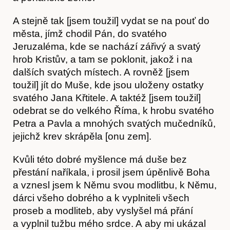
A stejně tak [jsem toužil] vydat se na pouť do
města, jímž chodil Pán, do svatého
Jeruzaléma, kde se nachází zářivý a svatý
hrob Kristův, a tam se poklonit, jakož i na
dalších svatých místech. A rovněž [jsem
toužil] jít do Muše, kde jsou uloženy ostatky
svatého Jana Křtitele. A taktéž [jsem toužil]
odebrat se do velkého Říma, k hrobu svatého
Petra a Pavla a mnohých svatých mučedníků,
jejichž krev skrápěla [onu zem].
Kvůli této dobré myšlence má duše bez
přestání naříkala, i prosil jsem úpěnlivě Boha
a vznesl jsem k Němu svou modlitbu, k Němu,
dárci všeho dobrého a k vyplniteli všech
proseb a modliteb, aby vyslyšel má přání
a vyplnil tužbu mého srdce. A aby mi ukázal