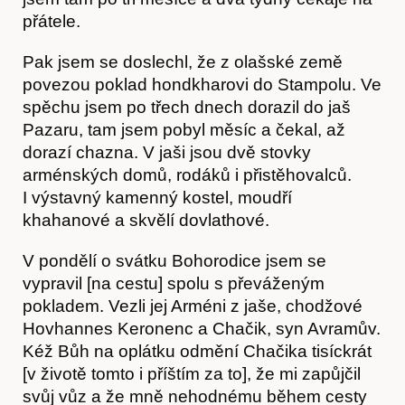
přátele.
Akce
Pak jsem se doslechl, že z olašské země
povezou poklad hondkharovi do Stampolu. Ve
spěchu jsem po třech dnech dorazil do jaš
Pazaru, tam jsem pobyl měsíc a čekal, až
dorazí chazna. V jaši jsou dvě stovky
arménských domů, rodáků i přistěhovalců.
I výstavný kamenný kostel, moudří
khahanové a skvělí dovlathové.
V pondělí o svátku Bohorodice jsem se
vypravil [na cestu] spolu s převáženým
pokladem. Vezli jej Arméni z jaše, chodžové
Hovhannes Keronenc a Chačik, syn Avramův.
Kéž Bůh na oplátku odmění Chačika tisíckrát
[v životě tomto i příštím za to], že mi zapůjčil
svůj vůz a že mně nehodnému během cesty