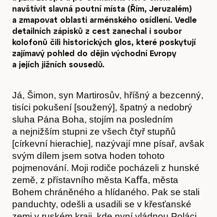
navštívit slavná poutní místa (Řím, Jeruzalém)
a zmapovat oblasti arménského osídlení. Vedle
detailních zápisků z cest zanechal i soubor
kolofonů čili historických glos, které poskytují
zajímavý pohled do dějin východní Evropy
a jejích jižních sousedů.
Já, Šimon, syn Martirosův, hříšný a bezcenný,
tisíci pokušení [soužený], špatný a nedobrý
sluha Pána Boha, stojím na posledním
a nejnižším stupni ze všech čtyř stupňů
[církevní hierachie], nazývají mne písař, avšak
svým dílem jsem sotva hoden tohoto
pojmenování. Moji rodiče pocházeli z hunské
země, z přístavního města Kaﬀa, města
Bohem chráněného a hlídaného. Pak se stali
panduchty, odešli a usadili se v křesťanské
zemi v ruském kraji, kde nyní vládnou Poláci,