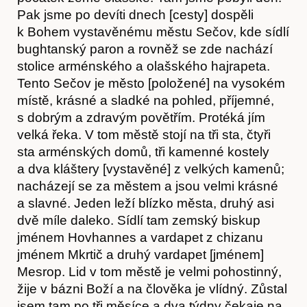
Pak jsme po devíti dnech [cesty] dospěli
Hostcast
k Bohem vystavěnému městu Sečov, kde sídlí
bughtanský paron a rovněž se zde nachází
stolice arménského a olašského hajrapeta.
Tento Sečov je město [položené] na vysokém
místě, krásné a sladké na pohled, příjemné,
s dobrým a zdravým povětřím. Protéká jím
velká řeka. V tom městě stojí na tři sta, čtyři
sta arménských domů, tři kamenné kostely
a dva kláštery [vystavěné] z velkých kamenů;
nacházejí se za městem a jsou velmi krásné
a slavné. Jeden leží blízko města, druhý asi
dvě míle daleko. Sídlí tam zemský biskup
jménem Hovhannes a vardapet z chizanu
jménem Mkrtič a druhý vardapet [jménem]
Mesrop. Lid v tom městě je velmi pohostinný,
žije v bázni Boží a na člověka je vlídný. Zůstal
jsem tam po tři měsíce a dva týdny čekaje na