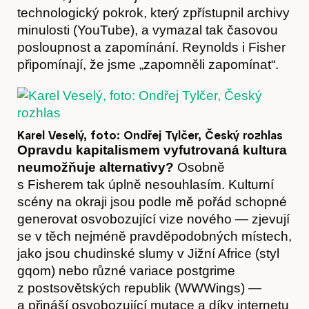
technologický pokrok, který zpřístupnil archivy
minulosti (YouTube), a vymazal tak časovou
posloupnost a zapomínání. Reynolds i Fisher
připomínají, že jsme „zapomněli zapomínat“.
Karel Veselý, foto: Ondřej Tylčer, Český rozhlas
Opravdu kapitalismem vyfutrovaná kultura
neumožňuje alternativy?
Osobně
s Fisherem tak úplně nesouhlasím. Kulturní
scény na okraji jsou podle mě pořád schopné
generovat osvobozující vize nového — zjevují
se v těch nejméně pravděpodobných místech,
jako jsou chudinské slumy v Jižní Africe (styl
Akce
gqom) nebo různé variace postgrime
z postsovětských republik (WWWings) —
a přináší osvobozující mutace a díky internetu