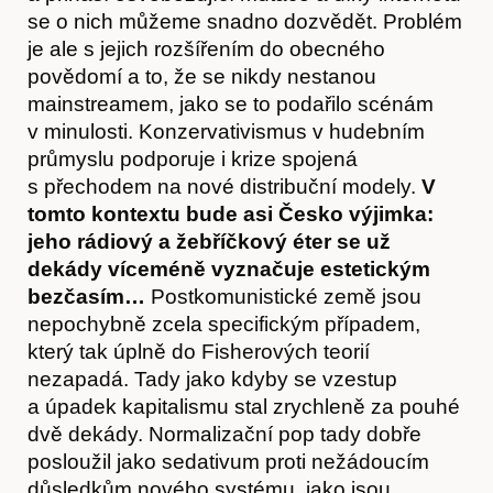
se o nich můžeme snadno dozvědět. Problém
je ale s jejich rozšířením do obecného
povědomí a to, že se nikdy nestanou
mainstreamem, jako se to podařilo scénám
v minulosti. Konzervativismus v hudebním
průmyslu podporuje i krize spojená
s přechodem na nové distribuční modely.
V
tomto kontextu bude asi Česko výjimka:
jeho rádiový a žebříčkový éter se už
dekády víceméně vyznačuje estetickým
bezčasím…
Postkomunistické země jsou
nepochybně zcela specifickým případem,
který tak úplně do Fisherových teorií
nezapadá. Tady jako kdyby se vzestup
O nás
a úpadek kapitalismu stal zrychleně za pouhé
dvě dekády. Normalizační pop tady dobře
posloužil jako sedativum proti nežádoucím
důsledkům nového systému, jako jsou