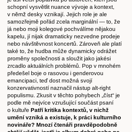
schopní vysvětlit nuance vývoje a kontext,
v němž desky vznikají. Jejich role je ale
samozřejmě pořád zcela marginální — to, že
já nebo moji kolegové pochválíme nějakou
kapelu, jí nijak dramaticky nezvedne prodeje
nebo návštěvnost koncertů. Zároveň ale platí
také to, že hudba může dynamicky odrážet
proměny společnosti a sloužit jako jakési
zrcadlo aktuálních problémů. Pop v mnohém
předešel boje o rasovou i genderovou
emancipaci, teď dost možná svojí
konzervativností naznačil nástup alt-right
Kontakt
populismu. Zkusit v těchto pohybech „číst“ je
podle mě nejvíce vzrušující součást psaní
o kultuře
Patří kritika kontextů, v nichž
umění vzniká a existuje, k práci kulturního
novináře? Mnozí čtenáři pravděpodobně