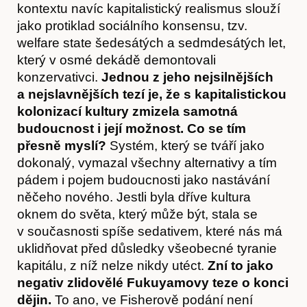
kontextu navíc kapitalistický realismus slouží
jako protiklad sociálního konsensu, tzv.
welfare state šedesátých a sedmdesátých let,
který v osmé dekádě demontovali
konzervativci.
Jednou z jeho nejsilnějších
a nejslavnějších tezí je, že s kapitalistickou
kolonizací kultury zmizela samotná
budoucnost i její možnost. Co se tím
přesně myslí?
Systém, který se tváří jako
dokonalý, vymazal všechny alternativy a tím
pádem i pojem budoucnosti jako nastávání
něčeho nového. Jestli byla dříve kultura
oknem do světa, který může být, stala se
v současnosti spíše sedativem, které nás má
uklidňovat před důsledky všeobecné tyranie
kapitálu, z níž nelze nikdy utéct.
Zní to jako
negativ zlidovělé Fukuyamovy teze o konci
dějin.
To ano, ve Fisherově podání není