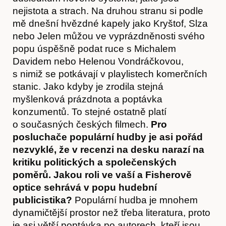
nejistota a strach. Na druhou stranu si podle
mě dnešní hvězdné kapely jako Kryštof, Slza
nebo Jelen můžou ve vyprázdněnosti svého
popu úspěšně podat ruce s Michalem
Davidem nebo Helenou Vondráčkovou,
s nimiž se potkávají v playlistech komerčních
stanic. Jako kdyby je zrodila stejná
myšlenková prázdnota a poptávka
konzumentů. To stejné ostatně platí
o současných českých filmech.
Pro
posluchače populární hudby je asi pořád
nezvyklé, že v recenzi na desku narazí na
kritiku politických a společenských
Obchod
poměrů. Jakou roli ve vaší a Fisherově
optice sehrává v popu hudební
publicistika?
Populární hudba je mnohem
dynamičtější prostor než třeba literatura, proto
je asi větší poptávka po autorech, kteří jsou