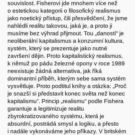
souvislost. Fisherovi jde mnohem více než
o estetickou kategorii o filosofický realismus
jako noetický přístup, čili přesvědčení, že jsme
nahlédli realitu takovou, jaká je, a proto ji
musíme bez výhrad přijmout. Tou „daností“ je
neoliberální kapitalismus a konzumní kultura,
systém, který se prezentuje jako nutné
završení dějin. Proto kapitalistický realismus,
k němuž po pádu železné opony v roce 1989
neexistuje žádná alternativa, jak říká
dominantní příběh, kterým sebe sama systém
vysvětluje. Proto podtitul knihy a otázka: „Proč
je snazší si představit konec světa než konec
kapitalismu“. Princip „realismu“ podle Fishera
garantuje a legitimizuje realitu
zbyrokratizovaného systému, která je
absurdní, postrádá smysl a logiku, a přesto
i nadále vykonáváme jeho příkazy. V britském