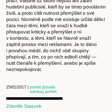
práci. Vlastně už skoro nejsou ani žádní
hudební publicisté, kteří by se tímto povoláním
živili, a proto cítili nutnost přemýšlet o své
pozici. Nicméně podle mě existuje určitá dělicí
čára mezi těmi, kteří se snaží k hudbě
přistupovat kriticky a přemýšlet o ní
v kontextu, a těmi, kteří se hlavně snaží
zaplnit prostor mezi reklamami. Je to dáno
i povahou médií, do nichž obě skupiny
přispívají, a tím, co po nich editoři chtějí —
nutit čtenáře k přemýšlení, anebo je spíše
neznepokojovat.
25/01/2017
|
portrét (bývalá
rubrika)
,
portrét
Zdeněk Staszek