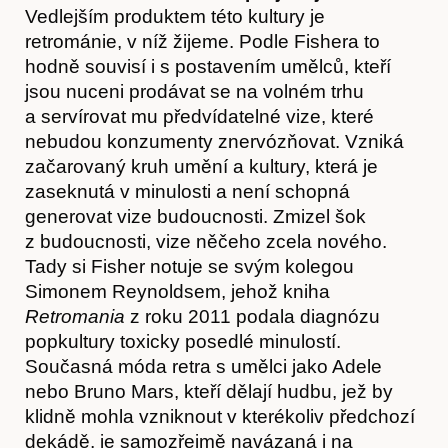
Vedlejším produktem této kultury je
retrománie, v níž žijeme. Podle Fishera to
hodně souvisí i s postavením umělců, kteří
jsou nuceni prodávat se na volném trhu
a servírovat mu předvídatelné vize, které
nebudou konzumenty znervózňovat. Vzniká
začarovaný kruh umění a kultury, která je
zaseknutá v minulosti a není schopná
generovat vize budoucnosti. Zmizel šok
z budoucnosti, vize něčeho zcela nového.
Tady si Fisher notuje se svým kolegou
Simonem Reynoldsem, jehož kniha
Retromania
z roku 2011 podala diagnózu
popkultury toxicky posedlé minulostí.
Současná móda retra s umělci jako Adele
nebo Bruno Mars, kteří dělají hudbu, jež by
Hostcast
klidně mohla vzniknout v kterékoliv předchozí
dekádě, je samozřejmě navázaná i na