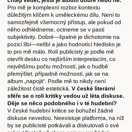
chtějí vědět, jestli je album dobré nebo ne.
Pro mě je komplexní rozbor kontextu
důležitým klíčem k uměleckému dílu. Není to
samozřejmě všemocný přístup, ale pokud od
něho odhlédneme, octneme se v pasti
subjektivity. Dobré—špatné je dichotomie na
pozici líbí—nelíbí a jako hodnotící hledisko je
to pro mě málo. Rolí publicisty je podle mě
otevřít desku co nejširším interpretacím, co
největšímu počtu možností, jak o hudbě
přemýšlet, případně možností, jak se na
album „napojit“. Podle mě to nikdy není
Předplatné
záležitost čistě estetická.
V české literární
sféře se o roli kritiky vedou už léta diskuse.
Děje se něco podobného i v té hudební?
V české hudební kritice se bohužel žádné
diskuse nevedou. Neexistuje platforma, na níž
by se publicisté potkávali a diskutovali o své