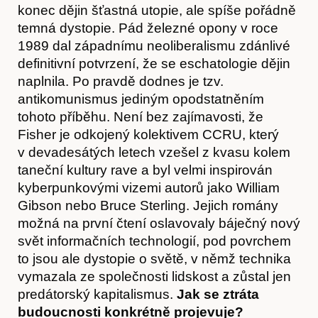
Články
konec dějin šťastná utopie, ale spíše pořádně
temná dystopie. Pád železné opony v roce
1989 dal západnímu neoliberalismu zdánlivé
definitivní potvrzení, že se eschatologie dějin
naplnila. Po pravdě dodnes je tzv.
antikomunismus jediným opodstatněním
tohoto příběhu. Není bez zajímavosti, že
Fisher je odkojený kolektivem CCRU, který
v devadesátých letech vzešel z kvasu kolem
taneční kultury rave a byl velmi inspirován
kyberpunkovými vizemi autorů jako William
Gibson nebo Bruce Sterling. Jejich romány
možná na první čtení oslavovaly báječný nový
svět informačních technologií, pod povrchem
to jsou ale dystopie o světě, v němž technika
vymazala ze společnosti lidskost a zůstal jen
predátorský kapitalismus.
Jak se ztráta
Časopis
budoucnosti konkrétně projevuje?