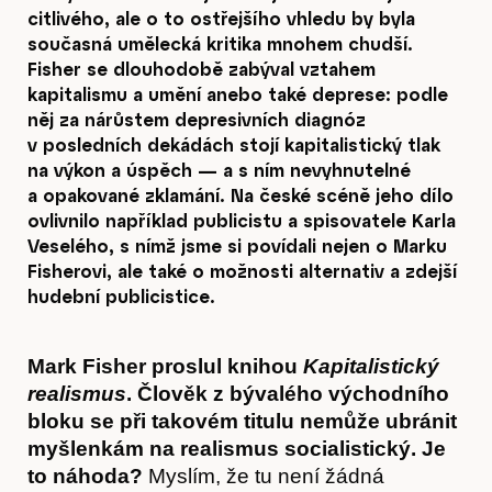
citlivého, ale o to ostřejšího vhledu by byla
současná umělecká kritika mnohem chudší.
Fisher se dlouhodobě zabýval vztahem
kapitalismu a umění anebo také deprese: podle
něj za nárůstem depresivních diagnóz
v posledních dekádách stojí kapitalistický tlak
na výkon a úspěch — a s ním nevyhnutelné
a opakované zklamání. Na české scéně jeho dílo
ovlivnilo například publicistu a spisovatele Karla
Veselého, s nímž jsme si povídali nejen o Marku
Fisherovi, ale také o možnosti alternativ a zdejší
hudební publicistice.
Mark Fisher proslul knihou
Kapitalistický
realismus
. Člověk z bývalého východního
bloku se při takovém titulu nemůže ubránit
myšlenkám na realismus socialistický. Je
to náhoda?
Myslím, že tu není žádná