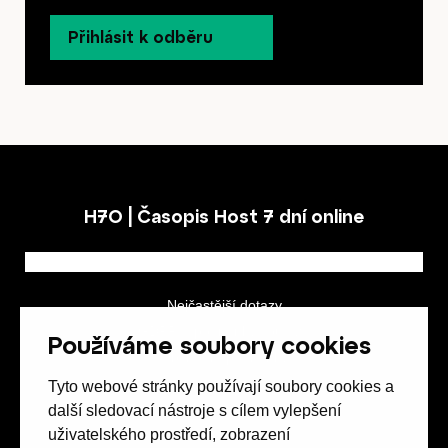
Přihlásit k odběru
H7O | Časopis Host 7 dní online
Nejčastější dotazy
GDPR a podmínky soutěže
Používáme soubory cookies
Obchodní podmínky
Tyto webové stránky používají soubory cookies a
další sledovací nástroje s cílem vylepšení
uživatelského prostředí, zobrazení