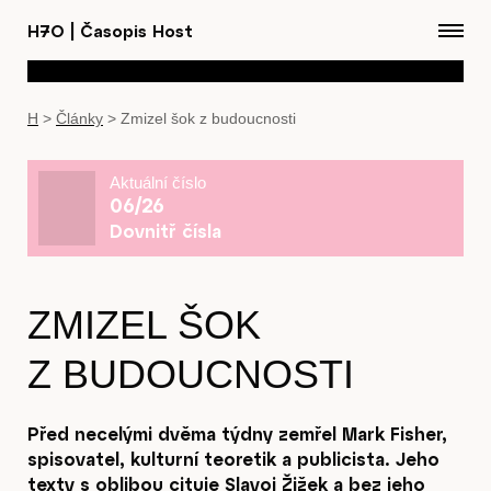
H7O
|
Časopis Host
H
>
Články
>
Zmizel šok z budoucnosti
Aktuální číslo
06/26
Dovnitř čísla
ZMIZEL ŠOK
Z BUDOUCNOSTI
Před necelými dvěma týdny zemřel Mark Fisher,
spisovatel, kulturní teoretik a publicista. Jeho
texty s oblibou cituje Slavoj Žižek a bez jeho