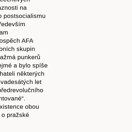
znosti na
o postsocialismu
především
nam
rospěch AFA
bních skupin
ngažmá punkerů
ejmé a bylo spíše
ateli některých
vadesátých let
předrevolučního
ntované“.
existence obou
í o pražské