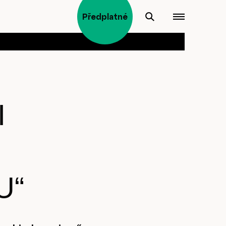
Předplatné
I
U“