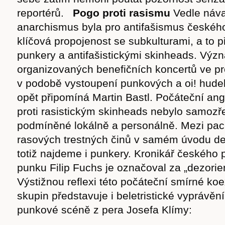
reportérů.
Pogo proti rasismu
Vedle náva
anarchismus byla pro antifašismus českéh
klíčová propojenost se subkulturami, a to 
punkery a antifašistickými skinheads. Výz
organizovaných benefičních koncertů ve p
v podobě vystoupení punkových a oi! hude
opět připomíná Martin Bastl. Počáteční a
proti rasistickým skinheads nebylo samozř
podmíněné lokálně a personálně. Mezi pach
rasových trestných činů v samém úvodu de
totiž najdeme i punkery. Kronikář českého 
punku Filip Fuchs je označoval za „dezorie
Výstižnou reflexi této počáteční smírné ko
skupin představuje i beletristické vyprávěn
punkové scéně z pera Josefa Klímy: