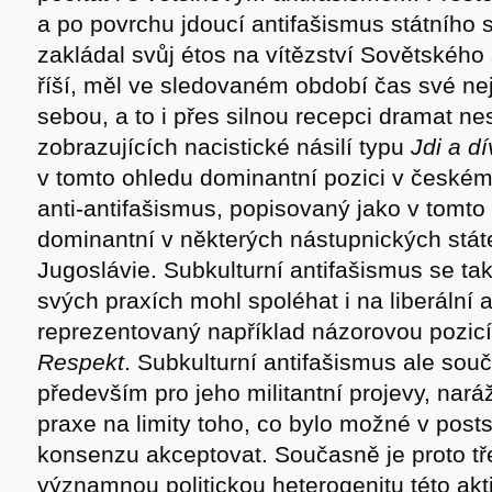
a po povrchu jdoucí antifašismus státního s
zakládal svůj étos na vítězství Sovětského 
říší, měl ve sledovaném období čas své nej
sebou, a to i přes silnou recepci dramat ne
zobrazujících nacistické násilí typu
Jd
i a d
v tomto ohledu dominantní pozici v českém
anti-antifašismus, popisovaný jako v tomto
dominantní v některých nástupnických stát
Jugoslávie. Subkulturní antifašismus se ta
svých praxích mohl spoléhat i na liberální 
reprezentovaný například názorovou pozic
Respekt
. Subkulturní antifašismus ale souč
především pro jeho militantní projevy, naráž
praxe na limity toho, co bylo možné v posts
konsenzu akceptovat. Současně je proto tř
významnou politickou heterogenitu této akti