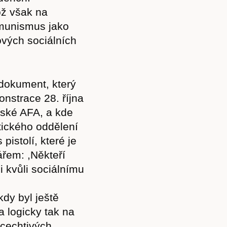
ož však na
omunismus jako
ových sociálních
 dokument, který
monstrace 28. října
žské AFA, a kde
stického oddělení
pistolí, které je
řem: ,Někteří
i kvůli sociálnímu
dy byl ještě
a logicky tak na
cechtivých