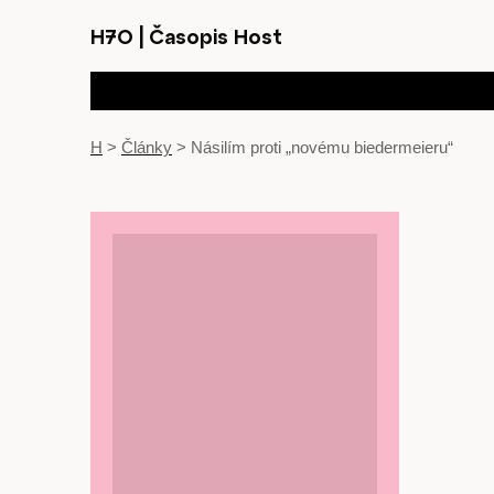
H7O
|
Časopis Host
H
>
Články
>
Násilím proti „novému biedermeieru“