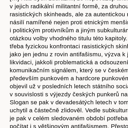
v jejich radikální militantní formě, za druh
rasistických skinheads, ale za autentickou r
násilí namířené nejen proti etnickým menš
i politickým protivníkům a jiným subkulturám
otázkou volby vhodného titulu této kapitoly.
třeba fyzickou konfrontaci rasistických sk
jako jen jednu z rovin antifašismu, výzva k 
likvidaci, jakkoli problematická a odsouze
komunikačním signálem, který se v českém
především punkovém a hardcore punkovém
objevil už v posledních letech státního soci
v souvislosti s výjezdy českých punkerů na 
Slogan se pak v devadesátých letech v tom
uchytil a částečně zlidověl. Vedle subkultu
je pak v celém sledovaném období potřeba 
počítat i s většinovým antifašismem. Přest