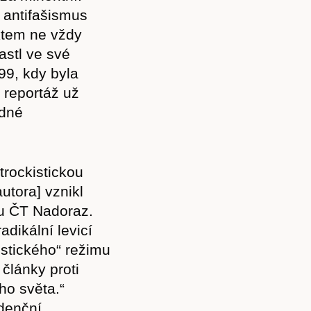
Akce
í antifašismus
ktem ne vždy
Bastl ve své
999, kdy byla
 reportáž už
Kontakt
edné
trockistickou
autora] vznikl
du ČT Nadoraz.
dikální levicí
stického“ režimu
 články proti
ho světa.“
denční