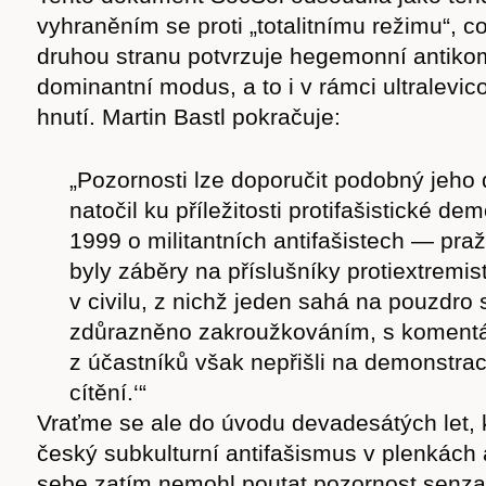
vyhraněním se proti „totalitnímu režimu“, c
druhou stranu potvrzuje hegemonní antik
dominantní modus, a to i v rámci ultralevic
hnutí. Martin Bastl pokračuje:
„Pozornosti lze doporučit podobný jeho
natočil ku příležitosti protifašistické de
1999 o militantních antifašistech — pra
byly záběry na příslušníky protiextremi
v civilu, z nichž jeden sahá na pouzdro s 
zdůrazněno zakroužkováním, s komentá
z účastníků však nepřišli na demonstrac
cítění.‘“
Vraťme se ale do úvodu devadesátých let, k
český subkulturní antifašismus v plenkách 
sebe zatím nemohl poutat pozornost senza