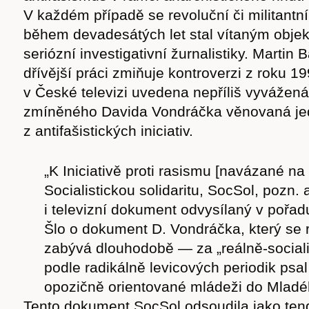
cast
V každém případě se revoluční či militantn
během devadesátých let stal vítaným obje
seriózní investigativní žurnalistiky. Martin 
dřívější práci zmiňuje kontroverzi z roku 1
v České televizi uvedena nepříliš vyvážená
Obchod
zmíněného Davida Vondráčka věnovaná j
z antifašistických iniciativ.
„K Iniciativě proti rasismu [navázané na 
Socialistickou solidaritu, SocSol, pozn. 
i televizní dokument odvysílaný v pořa
Šlo o dokument D. Vondráčka, který se ra
zabývá dlouhodobě — za „reálně-sociali
podle radikálně levicových periodik psal
opozičně orientované mládeži do Mladé
Tento dokument SocSol odsoudila jako ten