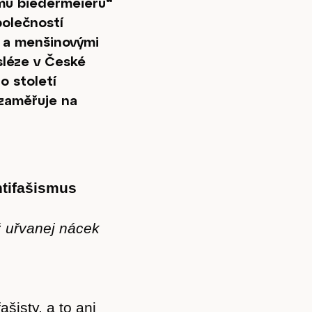
ému biedermeieru“
polečností
) a menšinovými
sléze v České
o století
 zaměřuje na
ntifašismus
ž uřvanej nácek
šisty, a to ani