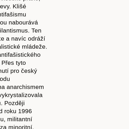
evy. Klišé
ntifašismu
énou nabourává
ilantismus. Ten
xe a navíc odráží
alistické mládeže.
antifašistického
 Přes tyto
nutí pro český
vodu
 na anarchismem
ykrystalizovala
Předplatné
. Později
od roku 1996
, militantní
za minoritní.