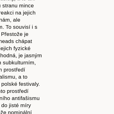
ou stranu mince
eakci na jejich
inám, ale
. To souvisí i s
 Přestože je
inheads chápat
jejich fyzické
níhodná, je jasným
 subkulturním,
 prostředí
alismu, a to
polské festivaly.
to prostředí
rního antifašismu
do jisté míry
ože nominální