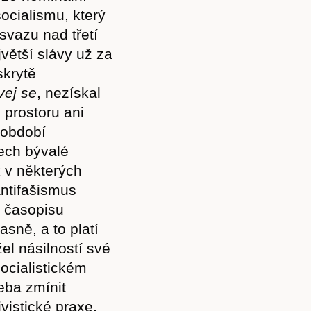
ocialismu, který
svazu nad třetí
větší slávy už za
skrytě
ívej se
, nezískal
 prostoru ani
 období
ech bývalé
k v některých
antifašismus
í časopisu
asně, a to platí
el násilností své
ocialistickém
eba zmínit
vistické praxe,