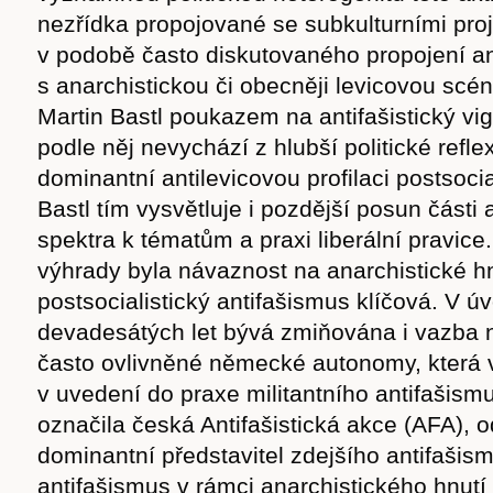
nezřídka propojované se subkulturními proj
v podobě často diskutovaného propojení a
s anarchistickou či obecněji levicovou sc
Martin Bastl poukazem na antifašistický vig
podle něj nevychází z hlubší politické refle
dominantní antilevicovou profilaci postsoci
Bastl tím vysvětluje i pozdější posun části 
spektra k tématům a praxi liberální pravice.
výhrady byla návaznost na anarchistické h
postsocialistický antifašismus klíčová. V ú
devadesátých let bývá zmiňována i vazba
často ovlivněné německé autonomy, která v
Časopis
v uvedení do praxe militantního antifašismu
označila česká Antifašistická akce (AFA), 
dominantní představitel zdejšího antifašismu
antifašismus v rámci anarchistického hnutí 