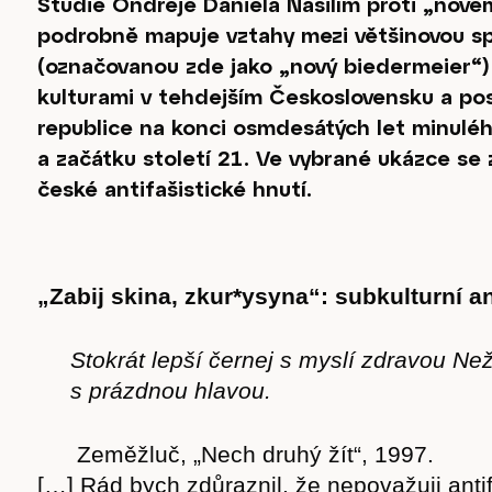
Studie Ondřeje Daniela Násilím proti „nov
podrobně mapuje vztahy mezi většinovou s
(označovanou zde jako „nový biedermeier“
kulturami v tehdejším Československu a po
republice na konci osmdesátých let minuléh
a začátku století 21. Ve vybrané ukázce se
české antifašistické hnutí.
„Zabij skina, zkur*ysyna“: subkulturní a
Stokrát lepší černej s myslí zdravou Ne
s prázdnou hlavou.
Zeměžluč, „Nech druhý žít“, 1997.
[…] Rád bych zdůraznil, že nepovažuji antifa