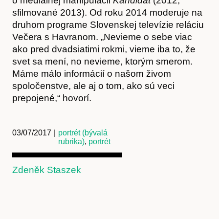
o mediálnej manipulácii
Kandidát
(2012,
Akce
sfilmované 2013). Od roku 2014 moderuje na
druhom programe Slovenskej televízie reláciu
Večera s Havranom. „Nevieme o sebe viac
ako pred dvadsiatimi rokmi, vieme iba to, že
svet sa mení, no nevieme, ktorým smerom.
Máme málo informácií o našom živom
spoločenstve, ale aj o tom, ako sú veci
prepojené,“ hovorí.
O nás
03/07/2017
|
portrét (bývalá
rubrika)
,
portrét
Zdeněk Staszek
Obchod