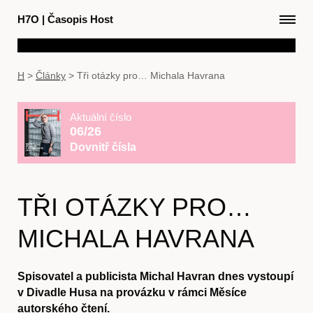
H7O
|
Časopis Host
H
>
Články
>
Tři otázky pro… Michala Havrana
Aktuální číslo
06/26
Dovnitř čísla
TŘI OTÁZKY PRO…
MICHALA HAVRANA
Spisovatel a publicista Michal Havran dnes vystoupí
v Divadle Husa na provázku v rámci Měsíce
autorského čtení.