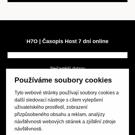
H7O | Časopis Host 7 dní online
Nejčastější dotazy
GDPR a podmínky soutěže
Používáme soubory cookies
Obchodní podmínky
Tyto webové stránky používají soubory cookies a
další sledovací nástroje s cílem vylepšení
uživatelského prostředí, zobrazení
přizpůsobeného obsahu a reklam, analýzy
návštěvnosti webových stránek a zjištění zdroje
Spolek přátel vydávání
časopisu HOST
návštěvnosti.
Beethovenova 25/4