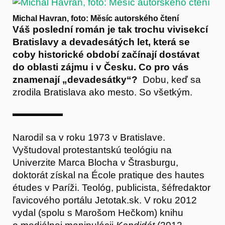
Michal Havran, foto: Měsíc autorského čtení
Časopis
Váš poslední román je tak trochu vivisekcí
Bratislavy a devadesátých let, která se
coby historické období začínají dostávat
do oblasti zájmu i v Česku. Co pro vás
znamenají „devadesátky“?
Dobu, keď sa
zrodila Bratislava ako mesto. So všetkým.
Hostcast
Narodil sa v roku 1973 v Bratislave.
Vyštudoval protestantskú teológiu na
Univerzite Marca Blocha v Štrasburgu,
doktorát získal na École pratique des hautes
études v Paríži. Teológ, publicista, šéfredaktor
ľavicového portálu Jetotak.sk. V roku 2012
vydal (spolu s Marošom Hečkom) knihu