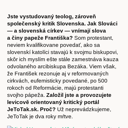
Jste vystudovaný teolog, zároveň
společenský kritik Slovenska. Jak Slováci
— a slovenská církev — vnímají slova
a činy papeže Františka?
Som protestant,
neviem kvalifikovane povedať, ako sa
slovenskí katolíci stavajú k svojmu biskupovi,
skôr ich myslím ešte stále zamestnáva kauza
odvolaného arcibiskupa Bezáka. Viem však,
že František rezonuje aj v reformovaných
cirkvách, eufemisticky povedané, po 500
Články
rokoch od Reformácie, majú protestanti
svojho pápeža.
Založil jste a provozujete
levicově orientovaný kritický portál
JeToTak.sk. Proč?
Už neprevádzkujeme,
JeToTak je dva roky mŕtve.