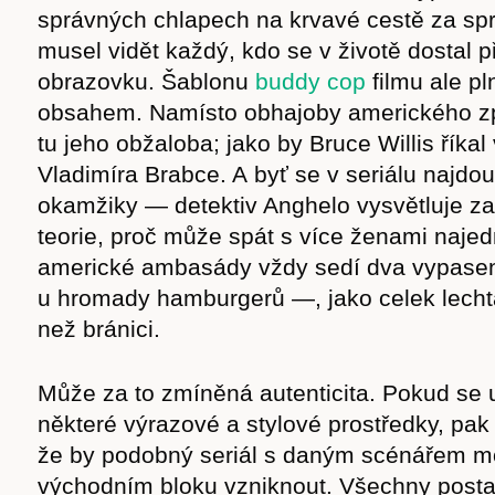
správných chlapech na krvavé cestě za spr
musel vidět každý, kdo se v životě dostal p
obrazovku. Šablonu
buddy cop
filmu ale p
obsahem. Namísto obhajoby amerického zp
tu jeho obžaloba; jako by Bruce Willis říka
Vladimíra Brabce. A byť se v seriálu najd
okamžiky — detektiv Anghelo vysvětluje z
teorie, proč může spát s více ženami naje
americké ambasády vždy sedí dva vypase
u hromady hamburgerů —, jako celek lech
než bránici.
Může za to zmíněná autenticita. Pokud se 
některé výrazové a stylové prostředky, pak
že by podobný seriál s daným scénářem m
východním bloku vzniknout. Všechny posta