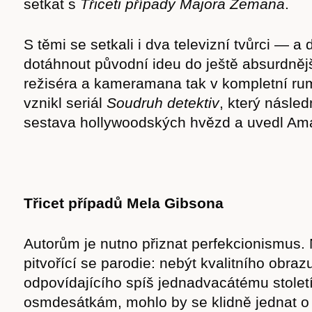
setkat s
Třiceti případy Majora Zemana
.
S těmi se setkali i dva televizní tvůrci — a
dotáhnout původní ideu do ještě absurdněj
režiséra a kameramana tak v kompletní ru
vznikl seriál
Soudruh detektiv
, který násle
sestava hollywoodských hvězd a uvedl Am
Třicet případů Mela Gibsona
Časopis
Autorům je nutno přiznat perfekcionismus.
pitvořící se parodie: nebýt kvalitního obra
odpovídajícího spíš jednadvacátému stole
osmdesátkám, mohlo by se klidně jednat o 