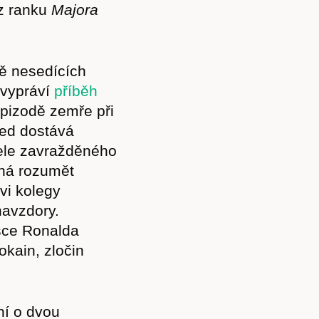
 z ranku
Majora
Akce
ě nesedících
 vypráví
příběh
Kontakt
epizodě zemře při
ned dostává
tele zavražděného
íná rozumět
vi kolegy
navzdory.
sce Ronalda
kain, zločin
ní o dvou