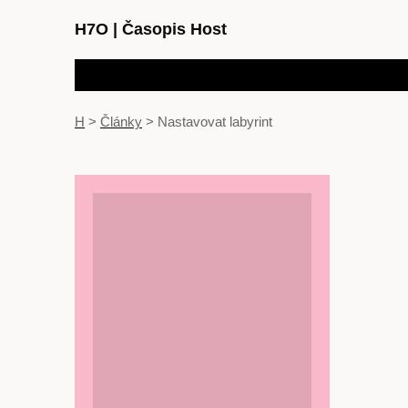
H7O
|
Časopis Host
H
>
Články
>
Nastavovat labyrint