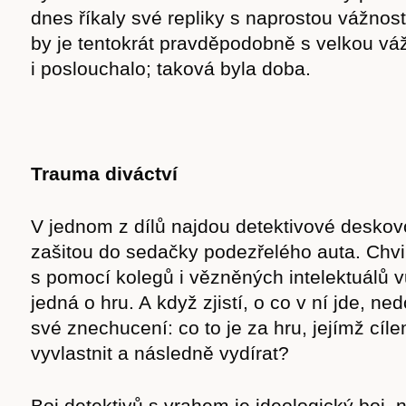
dnes říkaly své repliky s naprostou vážnos
by je tentokrát pravděpodobně s velkou vá
i poslouchalo; taková byla doba.
Trauma diváctví
V jednom z dílů najdou detektivové desko
zašitou do sedačky podezřelého auta. Chvil
s pomocí kolegů i vězněných intelektuálů vů
jedná o hru. A když zjistí, o co v ní jde, n
své znechucení: co to je za hru, jejímž cíl
vyvlastnit a následně vydírat?
Boj detektivů s vrahem je ideologický boj, 