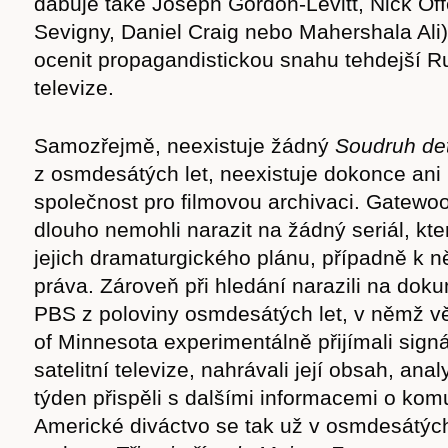
dabuje také Joseph Gordon-Levitt, Nick Of
Sevigny, Daniel Craig nebo Mahershala Ali
ocenit propagandistickou snahu tehdejší 
televize.
Samozřejmě, neexistuje žádný
Soudruh det
z osmdesátých let, neexistuje dokonce an
společnost pro filmovou archivaci. Gatewo
dlouho nemohli narazit na žádný seriál, kte
jejich dramaturgického plánu, případně k 
práva. Zároveň při hledání narazili na dok
PBS z poloviny osmdesátých let, v němž vě
of Minnesota experimentálně přijímali sign
satelitní televize, nahrávali její obsah, ana
týden přispěli s dalšími informacemi o komun
Americké diváctvo se tak už v osmdesátýc