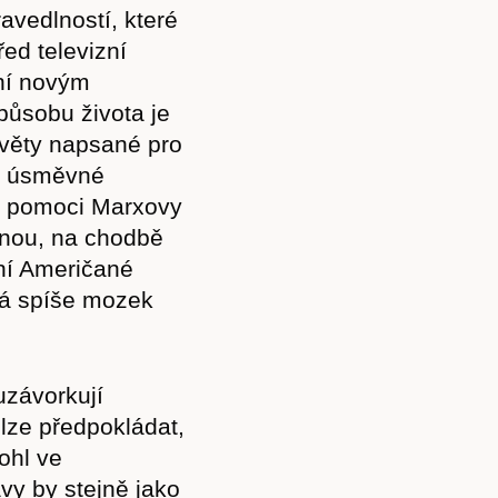
avedlností, které
řed televizní
lní novým
ůsobu života je
l věty napsané pro
ou úsměvné
a pomoci Marxovy
dnou, na chodbě
ní Američané
tá spíše mozek
uzávorkují
 lze předpokládat,
ohl ve
vy by stejně jako