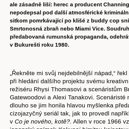
ale zásadně liší: herec a producent Channin
nepodepsal pod další atmosférické kriminál
sitkom pomrkávající po klišé z buddy cop sn
Smrtonosná zbraň nebo Miami Vice. Soudruh 
předabovaná rumunská propaganda, odehráv
v Bukurešti roku 1980.
„Řekněte mi svůj nejdebilnější nápad,“ řek
při hledání dalšího projektu svému kreativ
režiséru Rhysi Thomasovi a scenáristům B
Gatewoodovi a Alexi Tanakovi. Scenáristé 
dlouho se jim honila hlavou myšlenka před
cizojazyčný seriál tak, jak to provedl např
v
Co je nového, kotě?.
Allen v roce 1966 vza