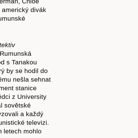
ferman, Chloë
) americký divák
Rumunské
ektiv
i Rumunská
od s Tanakou
rý by se hodil do
němu nešla sehnat
ument stanice
dci z University
ál sovětské
lyzovali a každý
istické televizi.
h letech mohlo