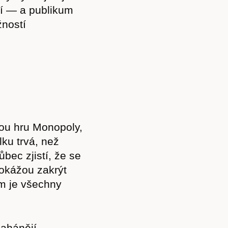
tí — a publikum
žností
vou hru Monopoly,
ku trvá, než
bec zjistí, že se
edokážou zakrýt
em je všechny
nahánějí