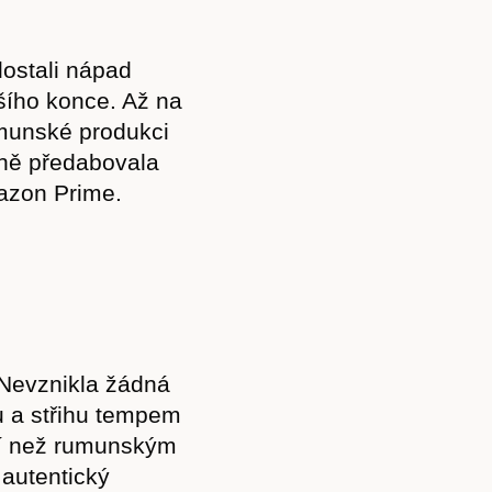
 dostali nápad
šího konce. Až na
munské produkci
dně předabovala
azon Prime.
Předplatné
 Nevznikla žádná
zu a střihu tempem
tí než rumunským
autentický