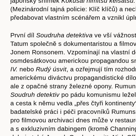
japonský snímek
Kokusai himitsu keisatsu:
(Mezinárodní tajná policie: Klíč klíčů) a ne
předabovat vlastním scénářem a vznikl úpln
První díl
Soudruha detektiva
ve vší vážnost
Tatum společně s dokumentaristou a filmo
Jonem Ronsonem. Vzpomínají na vlastní dě
osmdesátkovou americkou propagandou s
IV.
nebo
Rudý úsvit
, a ozřejmují tím rozhod
americkému diváctvu propagandistické dílo
ale z opačné strany železné opony. Rumuns
Soudruh detektiv
po pádu komunismu ležel
a cesta k němu vedla „přes čtyři kontinenty“
badatelské práci i péči pracovníků Rumuns
pro filmovou archivaci dnes může v resta
a s exkluzivním dabingem (kromě Channi