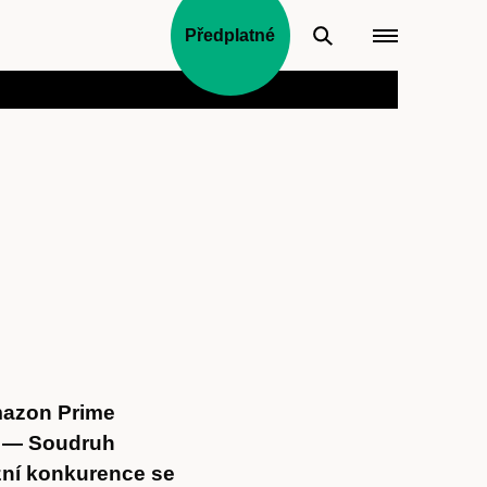
Předplatné
Amazon Prime
ve — Soudruh
izní konkurence se