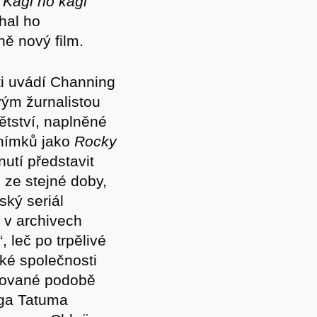
 Kagi no kagi
chal ho
ě nový film.
i uvádí Channing
vým žurnalistou
tství, naplněné
nímků jako
Rocky
nutí představit
 ze stejné doby,
ký seriál
 v archivech
, leč po trpělivé
ké společnosti
urované podobě
nga Tatuma