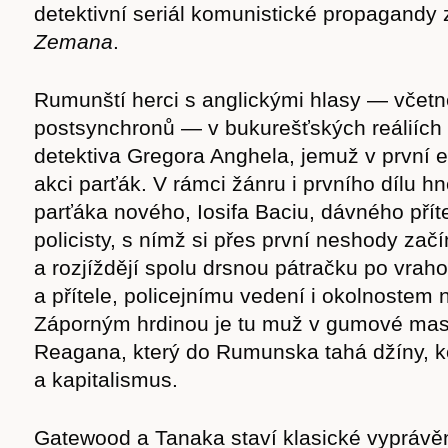
detektivní seriál komunistické propagandy
cast
Zemana
.
Rumunští herci s anglickými hlasy — včetn
postsynchronů — v bukurešťských reáliích
Obchod
detektiva Gregora Anghela, jemuž v první 
akci parťák. V rámci žánru i prvního dílu h
parťáka nového, Iosifa Baciu, dávného pří
policisty, s nímž si přes první neshody zač
a rozjíždějí spolu drsnou pátračku po vraho
a přítele, policejnímu vedení i okolnostem 
Záporným hrdinou je tu muž v gumové ma
Reagana, který do Rumunska tahá džíny, ko
a kapitalismus.
Gatewood a Tanaka staví klasické vyprávě