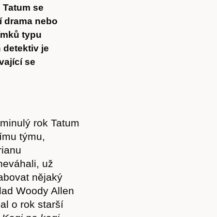
g Tatum se
ní drama nebo
ímků typu
detektiv je
ající se
l minulý rok Tatum
nímu týmu,
rianu
neváhali, už
abovat nějaký
íklad Woody Allen
l o rok starší