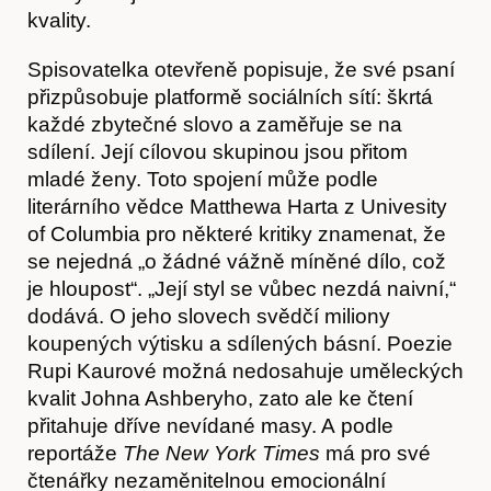
kvality.
Spisovatelka otevřeně popisuje, že své psaní
přizpůsobuje platformě sociálních sítí: škrtá
každé zbytečné slovo a zaměřuje se na
sdílení. Její cílovou skupinou jsou přitom
O nás
mladé ženy. Toto spojení může podle
literárního vědce Matthewa Harta z Univesity
of Columbia pro některé kritiky znamenat, že
se nejedná „o žádné vážně míněné dílo, což
je hloupost“. „Její styl se vůbec nezdá naivní,“
dodává. O jeho slovech svědčí miliony
koupených výtisku a sdílených básní. Poezie
Rupi Kaurové možná nedosahuje uměleckých
kvalit Johna Ashberyho, zato ale ke čtení
přitahuje dříve nevídané masy. A podle
reportáže
The New York Times
má pro své
čtenářky nezaměnitelnou emocionální