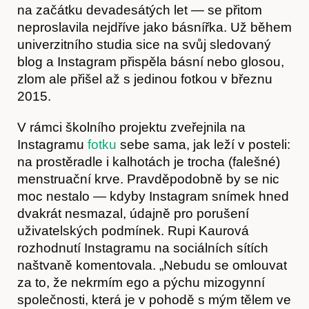
na začátku devadesátých let — se přitom
neproslavila nejdříve jako básnířka. Už během
univerzitního studia sice na svůj sledovaný
blog a Instagram přispěla básní nebo glosou,
zlom ale přišel až s jedinou fotkou v březnu
2015.
V rámci školního projektu zveřejnila na
Instagramu
fotku
sebe sama, jak leží v posteli:
na prostěradle i kalhotách je trocha (falešné)
menstruační krve. Pravděpodobně by se nic
moc nestalo — kdyby Instagram snímek hned
dvakrát nesmazal, údajně pro porušení
uživatelských podmínek. Rupi Kaurová
rozhodnutí Instagramu na sociálních sítích
naštvaně komentovala. „Nebudu se omlouvat
za to, že nekrmím ego a pýchu mizogynní
společnosti, která je v pohodě s mým tělem ve