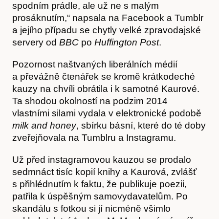
spodním prádle, ale už ne s malým
prosáknutím,“ napsala na Facebook a Tumblr
a jejího případu se chytly velké zpravodajské
servery od
BBC
po
Huffington Post
.
Pozornost naštvaných liberálních médií
a převážně čtenářek se kromě krátkodeché
kauzy na chvíli obrátila i k samotné Kaurové.
Ta shodou okolností na podzim 2014
vlastními silami vydala v elektronické podobě
milk and honey
, sbírku básní, které do té doby
zveřejňovala na Tumblru a Instagramu.
Už před instagramovou kauzou se prodalo
Články
sedmnáct tisíc kopií knihy a Kaurová, zvlášť
s přihlédnutím k faktu, že publikuje poezii,
patřila k úspěšným samovydavatelům. Po
skandálu s fotkou si jí nicméně všimlo