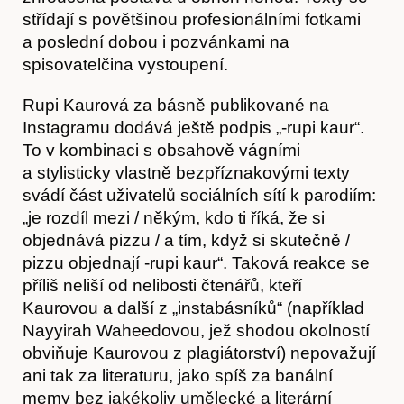
střídají s povětšinou profesionálními fotkami
a poslední dobou i pozvánkami na
spisovatelčina vystoupení.
Rupi Kaurová za básně publikované na
Instagramu dodává ještě podpis „-rupi kaur“.
To v kombinaci s obsahově vágními
Akce
a stylisticky vlastně bezpříznakovými texty
svádí část uživatelů sociálních sítí k parodiím:
„je rozdíl mezi / někým, kdo ti říká, že si
objednává pizzu / a tím, když si skutečně /
pizzu objednají -rupi kaur“. Taková reakce se
příliš neliší od nelibosti čtenářů, kteří
Kaurovou a další z „instabásníků“ (například
Nayyirah Waheedovou, jež shodou okolností
obviňuje Kaurovou z plagiátorství) nepovažují
ani tak za literaturu, jako spíš za banální
memy bez jakékoliv umělecké a literární