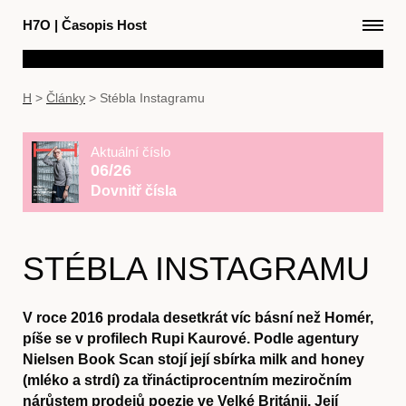
H7O
|
Časopis Host
H
>
Články
>
Stébla Instagramu
Aktuální číslo
06/26
Dovnitř čísla
STÉBLA INSTAGRAMU
V roce 2016 prodala desetkrát víc básní než Homér,
píše se v profilech Rupi Kaurové. Podle agentury
Nielsen Book Scan stojí její sbírka milk and honey
(mléko a strdí) za třináctiprocentním meziročním
nárůstem prodejů poezie ve Velké Británii. Její