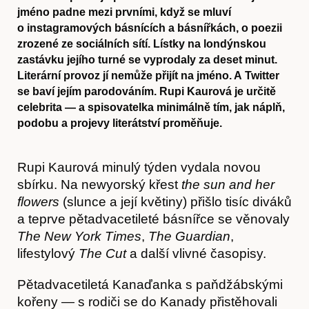
jméno padne mezi prvními, když se mluví
o instagramových básnících a básnířkách, o poezii
zrozené ze sociálních sítí. Lístky na londýnskou
zastávku jejího turné se vyprodaly za deset minut.
Literární provoz jí nemůže přijít na jméno. A Twitter
se baví jejím parodováním. Rupi Kaurová je určitě
celebrita — a spisovatelka minimálně tím, jak náplň,
podobu a projevy literátství proměňuje.
Rupi Kaurová minulý týden vydala novou
sbírku. Na newyorský křest
the sun and her
flowers
(slunce a její květiny) přišlo tisíc diváků
a teprve pětadvacetileté básnířce se věnovaly
The New York Times
,
The Guardian
,
lifestylový
The Cut
a další vlivné časopisy.
Pětadvacetiletá Kanaďanka s paňdžábskými
kořeny — s rodiči se do Kanady přistěhovali