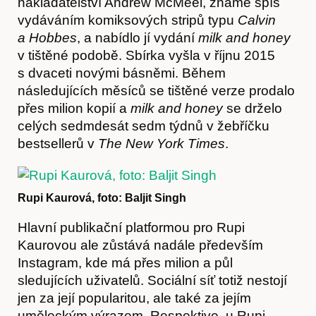
nakladatelství Andrew McMeel, známé spíš
vydáváním komiksových stripů typu
Calvin
a Hobbes
, a nabídlo jí vydání
milk and honey
v tištěné podobě. Sbírka vyšla v říjnu 2015
s dvaceti novými básněmi. Během
následujících měsíců se tištěné verze prodalo
přes milion kopií a
milk and honey
se drželo
celých sedmdesát sedm týdnů v žebříčku
bestsellerů v
The New York Times
.
Rupi Kaurová, foto: Baljit Singh
Časopis
Hlavní publikační platformou pro Rupi
Kaurovou ale zůstává nadále především
Instagram, kde má přes milion a půl
sledujících uživatelů. Sociální síť totiž nestojí
jen za její popularitou, ale také za jejím
uměleckým výrazem. Respektive, u Rupi