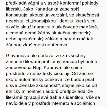
předkládá vágní a vlastně konformní pohledy
liberálů. Jako Kanaďanka zase spíš
Kontakt
konstruuje jakousi univerzální, ve skutečnosti
neexistující „jihoasijskou“ identitu, která sice
skvěle slouží narativu o utlačované menšině,
nicméně nemá žádný skutečný historický
nebo společenský základ a paradoxně tak
žádnou zkušenost nepředává.
Giovaniová ale dodává, že za všechny
zmíněné literární problémy nemusí být nutně
zodpovědná Rupi Kaurová, ale spíše
prostředí, v němž texty cirkulují. Od žen se
skoro automaticky očekává, že budou psát
o své „ženské zkušenosti“, stejně jako se od
etnicky minoritních autorů předpokládá, že
literárně zpracují své trable s identitou. Vše se
navíc děje v prostředí internetu a sociálních
Předplatné