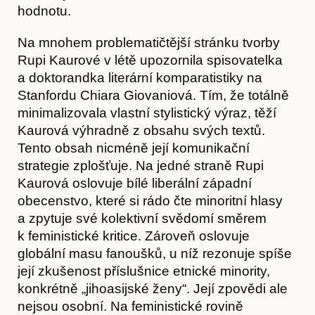
hodnotu.
Na mnohem problematičtější stránku tvorby
Rupi Kaurové v létě upozornila spisovatelka
Obchod
a doktorandka literární komparatistiky na
Stanfordu Chiara Giovaniová. Tím, že totálně
minimalizovala vlastní stylistický výraz, těží
Kaurová výhradně z obsahu svých textů.
Tento obsah nicméně její komunikační
strategie zplošťuje. Na jedné straně Rupi
Kaurová oslovuje bílé liberální západní
obecenstvo, které si rádo čte minoritní hlasy
a zpytuje své kolektivní svědomí směrem
k feministické kritice. Zároveň oslovuje
globální masu fanoušků, u níž rezonuje spíše
její zkušenost příslušnice etnické minority,
konkrétně „jihoasijské ženy“. Její zpovědi ale
nejsou osobní. Na feministické rovině