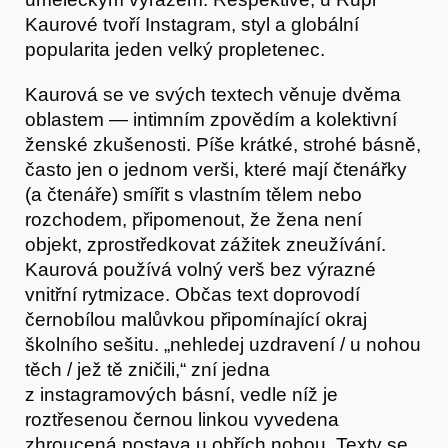
Kaurové tvoří Instagram, styl a globální
popularita jeden velký propletenec.
Kaurová se ve svých textech věnuje dvěma
oblastem — intimním zpovědím a kolektivní
ženské zkušenosti. Píše krátké, strohé básně,
často jen o jednom verši, které mají čtenářky
(a čtenáře) smířit s vlastním tělem nebo
rozchodem, připomenout, že žena není
Hostcast
objekt, zprostředkovat zážitek zneužívání.
Kaurová používá volný verš bez výrazné
vnitřní rytmizace. Občas text doprovodí
černobílou malůvkou připomínající okraj
školního sešitu. „nehledej uzdravení / u nohou
těch / jež tě zničili,“ zní jedna
z instagramových básní, vedle níž je
roztřesenou černou linkou vyvedena
zhroucená postava u obřích nohou. Texty se