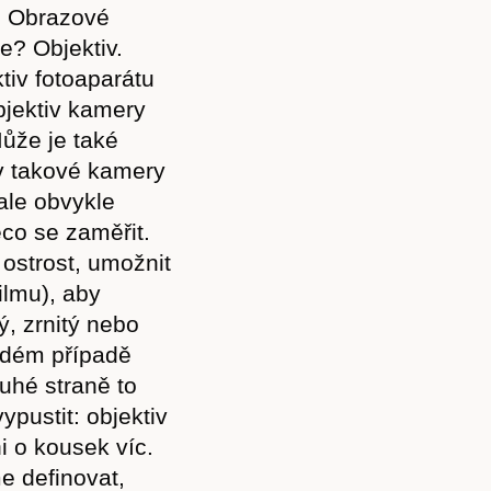
. Obrazové
je? Objektiv.
tiv fotoaparátu
bjektiv kamery
ůže je také
iv takové kamery
ale obvykle
co se zaměřit.
ostrost, umožnit
ilmu), aby
, zrnitý nebo
aždém případě
Předplatné
uhé straně to
ypustit: objektiv
i o kousek víc.
e definovat,