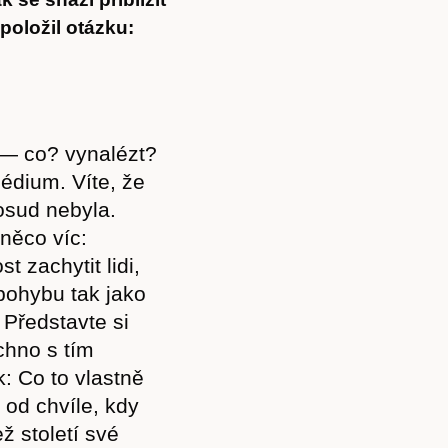
položil otázku:
— co? vynalézt?
édium. Víte, že
osud nebyla.
něco víc:
 zachytit lidi,
 pohybu tak jako
 Představte si
chno s tím
: Co to vlastně
 od chvíle, kdy
ž století své