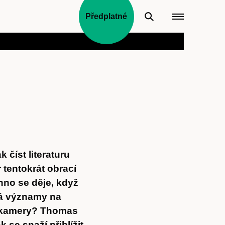
Předplatné
k číst literaturu
 tentokrát obrací
no se děje, když
dá významy na
í kamery? Thomas
 se snaží přiblížit