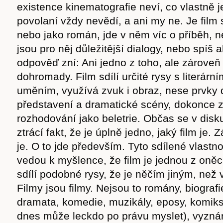
existence kinematografie neví, co vlastně j
povolaní vždy nevědí, a ani my ne. Je film 
nebo jako román, jde v něm víc o příběh, 
jsou pro něj důležitější dialogy, nebo spíš
odpověď zní: Ani jedno z toho, ale zárove
dohromady. Film sdílí určité rysy s literární
uměním, využívá zvuk i obraz, nese prvky 
představení a dramatické scény, dokonce z
rozhodování jako beletrie. Občas se v disku
ztrácí fakt, že je úplně jedno, jaký film je. 
je. O to jde především. Tyto sdílené vlastn
vedou k myšlence, že film je jednou z oněc
sdílí podobné rysy, že je něčím jiným, než 
Filmy jsou filmy. Nejsou to romány, biografi
dramata, komedie, muzikály, eposy, komiksy
dnes může leckdo po právu myslet), vyznání