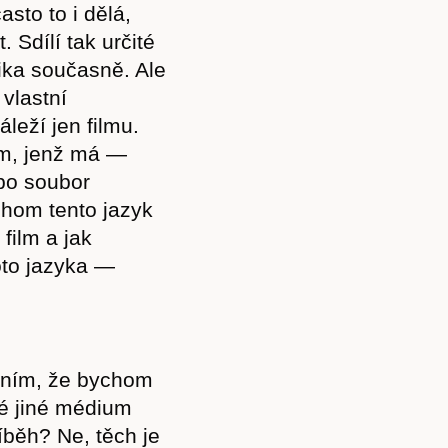
sto to i dělá,
 Sdílí tak určité
ika současně. Ale
vlastní
áleží jen filmu.
em, jenž má —
bo soubor
ychom tento jazyk
film a jak
oto jazyka —
dním, že bychom
né jiné médium
íběh? Ne, těch je