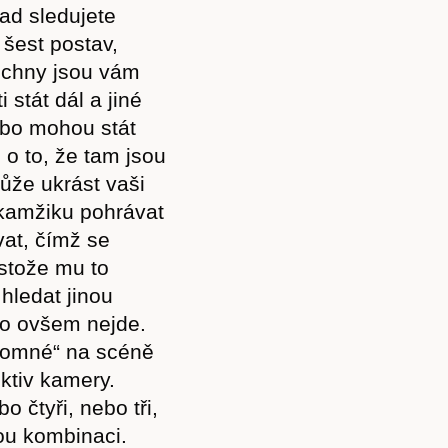
lad sledujete
Akce
 šest postav,
šechny jsou vám
 stát dál a jiné
nebo mohou stát
Kontakt
 o to, že tam jsou
ůže ukrást vaši
okamžiku pohrávat
vat, čímž se
estože mu to
hledat jinou
 to ovšem nejde.
ítomné“ na scéně
ektiv kamery.
 čtyři, nebo tři,
ou kombinaci.