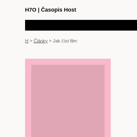
H7O
|
Časopis Host
H
>
Články
>
Jak číst film