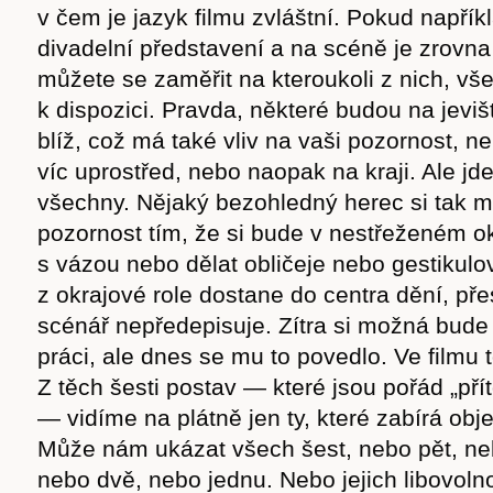
v čem je jazyk filmu zvláštní. Pokud napřík
cast
divadelní představení a na scéně je zrovna
můžete se zaměřit na kteroukoli z nich, v
k dispozici. Pravda, některé budou na jevišti
blíž, což má také vliv na vaši pozornost, 
Obchod
víc uprostřed, nebo naopak na kraji. Ale jde
všechny. Nějaký bezohledný herec si tak m
pozornost tím, že si bude v nestřeženém 
s vázou nebo dělat obličeje nebo gestikulo
z okrajové role dostane do centra dění, př
scénář nepředepisuje. Zítra si možná bude 
práci, ale dnes se mu to povedlo. Ve filmu
Z těch šesti postav — které jsou pořád „př
— vidíme na plátně jen ty, které zabírá obj
Může nám ukázat všech šest, nebo pět, nebo
nebo dvě, nebo jednu. Nebo jejich libovoln