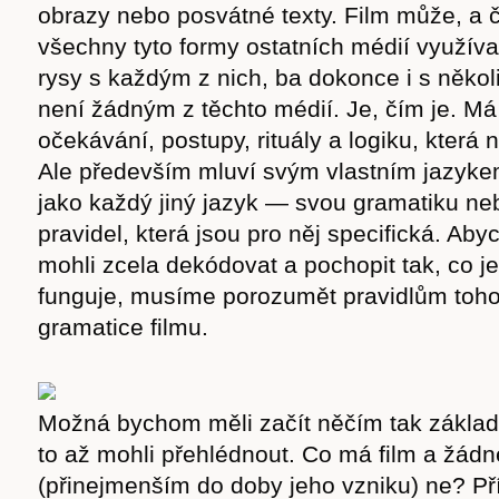
obrazy nebo posvátné texty. Film může, a ča
všechny tyto formy ostatních médií využívat.
rysy s každým z nich, ba dokonce i s někol
není žádným z těchto médií. Je, čím je. Má 
očekávání, postupy, rituály a logiku, která n
Ale především mluví svým vlastním jazyk
jako každý jiný jazyk — svou gramatiku ne
pravidel, která jsou pro něj specifická. Ab
mohli zcela dekódovat a pochopit tak, co je 
funguje, musíme porozumět pravidlům toh
gramatice filmu.
Možná bychom měli začít něčím tak zákla
to až mohli přehlédnout. Co má film a žád
(přinejmenším do doby jeho vzniku) ne? Př