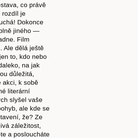
stava, co právě
rozdíl je
louchá! Dokonce
plně jiného —
padne. Film
. Ale dělá ještě
jen to, kdo nebo
daleko, na jak
ou důležitá,
 akci, k sobě
é literární
ch slyšel vaše
 pohyb, ale kde se
tavení, že? Ze
ivá záležitost,
te a posloucháte