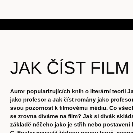
JAK ČÍST FILM
Autor popularizujících knih o literární teorii Ja
jako profesor a Jak číst romány jako profesor
svou pozornost k filmovému médiu. Co všech
se zrovna díváme na film? Jak si divák sklá
základě něčeho jako je střih nebo postaven
C. Foster nevyvíjí žádnou novou teorii, naopak