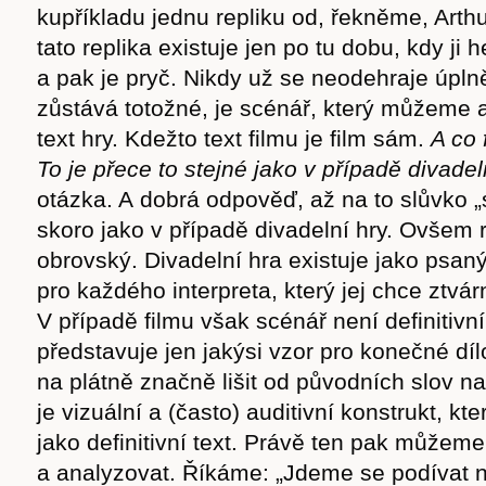
kupříkladu jednu repliku od, řekněme, Arthu
tato replika existuje jen po tu dobu, kdy ji 
a pak je pryč. Nikdy už se neodehraje úplně
zůstává totožné, je scénář, který můžeme 
text hry. Kdežto text filmu je film sám.
A co 
To je přece to stejné jako v případě divadeln
otázka. A dobrá odpověď, až na to slůvko „s
skoro jako v případě divadelní hry. Ovšem r
obrovský. Divadelní hra existuje jako psaný
pro každého interpreta, který jej chce ztvár
V případě filmu však scénář není definitivn
představuje jen jakýsi vzor pro konečné dí
na plátně značně lišit od původních slov na
je vizuální a (často) auditivní konstrukt, kt
jako definitivní text. Právě ten pak můžem
a analyzovat. Říkáme: „Jdeme se podívat n