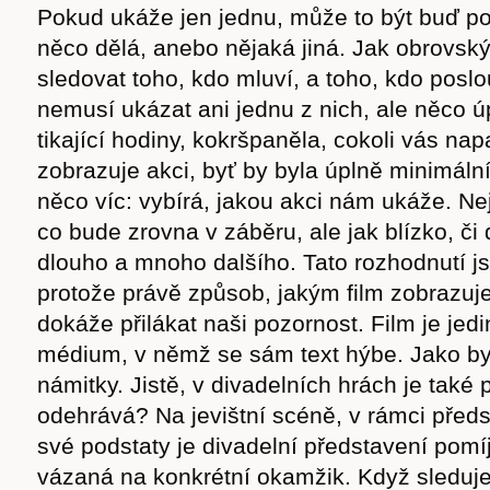
Pokud ukáže jen jednu, může to být buď po
něco dělá, anebo nějaká jiná. Jak obrovský 
sledovat toho, kdo mluví, a toho, kdo pos
nemusí ukázat ani jednu z nich, ale něco ú
tikající hodiny, kokršpaněla, cokoli vás na
zobrazuje akci, byť by byla úplně minimální
něco víc: vybírá, jakou akci nám ukáže. Ne
co bude zrovna v záběru, ale jak blízko, či 
dlouho a mnoho dalšího. Tato rozhodnutí js
protože právě způsob, jakým film zobrazuje
dokáže přilákat naši pozornost. Film je jedin
médium, v němž se sám text hýbe. Jako by
námitky. Jistě, v divadelních hrách je také
odehrává? Na jevištní scéně, v rámci předs
své podstaty je divadelní představení pomíj
vázaná na konkrétní okamžik. Když sleduje