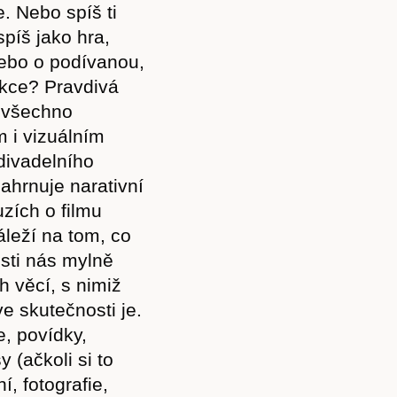
e. Nebo spíš ti
spíš jako hra,
nebo o podívanou,
 akce? Pravdivá
ň všechno
m i vizuálním
divadelního
ahrnuje narativní
zích o filmu
Záleží na tom, co
osti nás mylně
h věcí, s nimiž
ve skutečnosti je.
e, povídky,
 (ačkoli si to
, fotografie,