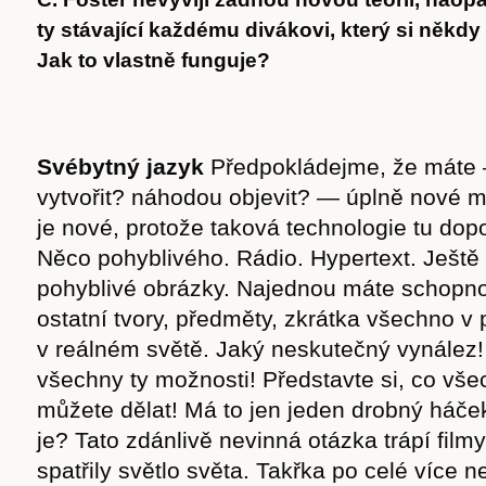
ty stávající každému divákovi, který si někdy 
Jak to vlastně funguje?
Svébytný jazyk
Předpokládejme, že máte 
vytvořit? náhodou objevit? — úplně nové m
je nové, protože taková technologie tu dop
Něco pohyblivého. Rádio. Hypertext. Ještě 
pohyblivé obrázky. Najednou máte schopnost
ostatní tvory, předměty, zkrátka všechno v
v reálném světě. Jaký neskutečný vynález!
všechny ty možnosti! Představte si, co vše
můžete dělat! Má to jen jeden drobný háček
je? Tato zdánlivě nevinná otázka trápí filmy
spatřily světlo světa. Takřka po celé více ne