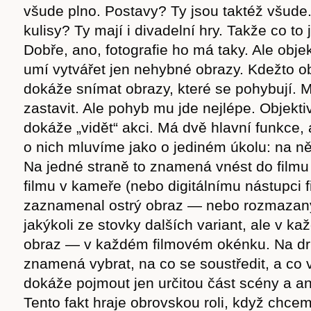
všude plno. Postavy? Ty jsou taktéž všude
kulisy? Ty mají i divadelní hry. Takže co to 
Dobře, ano, fotografie ho má taky. Ale objek
umí vytvářet jen nehybné obrazy. Kdežto o
dokáže snímat obrazy, které se pohybují. M
zastavit. Ale pohyb mu jde nejlépe. Objekt
dokáže „vidět“ akci. Má dvě hlavní funkce, 
o nich mluvíme jako o jediném úkolu: na ně
Na jedné straně to znamená vnést do filmu 
filmu v kameře (nebo digitálnímu nástupci f
zaznamenal ostrý obraz — nebo rozmazaný
jakýkoli ze stovky dalších variant, ale v k
Časopis
obraz — v každém filmovém okénku. Na dr
znamená vybrat, na co se soustředit, a co v
dokáže pojmout jen určitou část scény a an
Tento fakt hraje obrovskou roli, když chcem