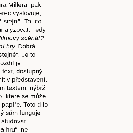
ra Millera, pak
herec vyslovuje,
 stejně. To, co
analyzovat. Tedy
filmový scénář?
í hry.
Dobrá
tejné“. Je to
ozdíl je
 text, dostupný
nit v představení.
ím textem, nýbrž
lo, které se může
 papíře. Toto dílo
erý sám funguje
e studovat
a hru“, ne