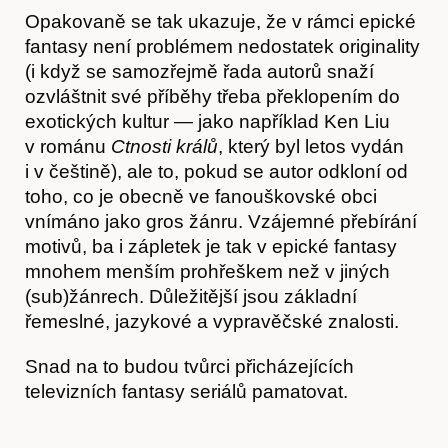
Opakovaně se tak ukazuje, že v rámci epické
fantasy není problémem nedostatek originality
(i když se samozřejmě řada autorů snaží
ozvláštnit své příběhy třeba překlopením do
exotických kultur — jako například Ken Liu
v románu
Ctnosti králů
, který byl letos vydán
i v češtině), ale to, pokud se autor odkloní od
toho, co je obecně ve fanouškovské obci
vnímáno jako gros žánru. Vzájemné přebírání
motivů, ba i zápletek je tak v epické fantasy
mnohem menším prohřeškem než v jiných
(sub)žánrech. Důležitější jsou základní
řemeslné, jazykové a vypravěčské znalosti.
Snad na to budou tvůrci přicházejících
televizních fantasy seriálů pamatovat.