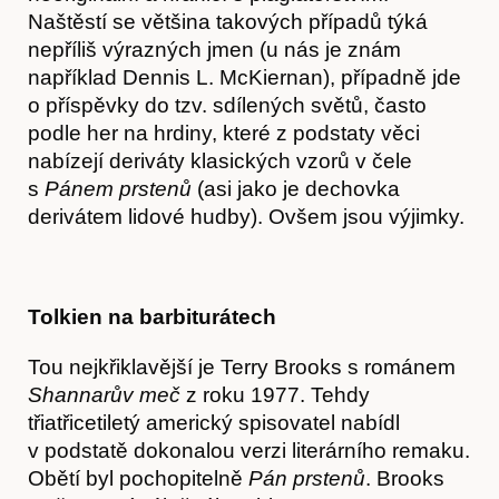
Naštěstí se většina takových případů týká
Časopis
nepříliš výrazných jmen (u nás je znám
například Dennis L. McKiernan), případně jde
o příspěvky do tzv. sdílených světů, často
podle her na hrdiny, které z podstaty věci
nabízejí deriváty klasických vzorů v čele
s
Pánem prstenů
(asi jako je dechovka
derivátem lidové hudby). Ovšem jsou výjimky.
Tolkien na barbiturátech
Tou nejkřiklavější je Terry Brooks s románem
Shannarův meč
z roku 1977. Tehdy
třiatřicetiletý americký spisovatel nabídl
v podstatě dokonalou verzi literárního remaku.
Obětí byl pochopitelně
Pán prstenů
. Brooks