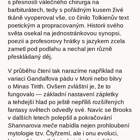
Hostcast
s přesností válečného chirurga na
barbiturátech, tedy s pořádným kusem živé
tkáně vyoperoval vše, co činilo Tolkienův text
poetickým a propracovaným. Historii svého
světa osekal na jednostránkovou synopsi,
poezii a profesorovy hrátky s jazykem zcela
zametl pod podlahu a nechal jen různě
přeskládaný děj.
V průběhu čtení tak narazíme například na
variaci Gandalfova pádu v Morii nebo bitvy
o Minas Tirith. Ovšem zvláštní je, že to
fungovalo — základní nastavení zápletky
a tehdejší hlad po ještě nepříliš rozšířených
fantasy světech odvedly své. Navíc se Brooks
v dalších letech polepšil a pokračování
Shannarova meče
nabídla nejen prohloubení
mytologie tzv. Čtyřzemí, ale i onu evoluci,
Akce