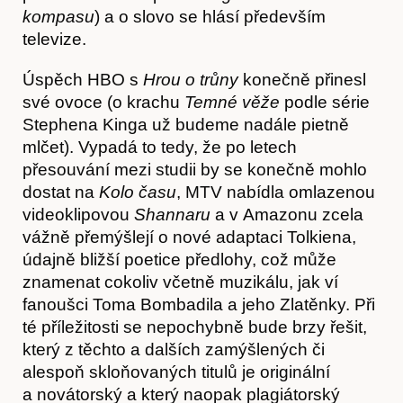
kompasu
) a o slovo se hlásí především
televize.
Úspěch HBO s
Hrou o trůny
konečně přinesl
své ovoce (o krachu
Temné věže
podle série
Stephena Kinga už budeme nadále pietně
mlčet). Vypadá to tedy, že po letech
přesouvání mezi studii by se konečně mohlo
dostat na
Kolo času
, MTV nabídla omlazenou
videoklipovou
Shannaru
a v Amazonu zcela
vážně přemýšlejí o nové adaptaci Tolkiena,
údajně bližší poetice předlohy, což může
znamenat cokoliv včetně muzikálu, jak ví
fanoušci Toma Bombadila a jeho Zlatěnky. Při
té příležitosti se nepochybně bude brzy řešit,
který z těchto a dalších zamýšlených či
alespoň skloňovaných titulů je originální
a novátorský a který naopak plagiátorský