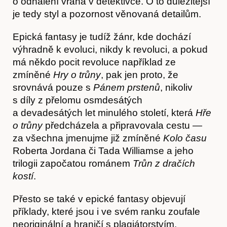
o odhalení vraha v detektivce. O to důležitější
je tedy styl a pozornost věnovaná detailům.
Články
Epická fantasy je tudíž žánr, kde dochází
výhradně k evoluci, nikdy k revoluci, a pokud
má někdo pocit revoluce například ze
zmíněné
Hry o trůny
, pak jen proto, že
srovnává pouze s
Pánem prstenů
, nikoliv
s díly z přelomu osmdesátých
a devadesátých let minulého století, která
Hře
o trůny
předcházela a připravovala cestu —
za všechna jmenujme již zmíněné
Kolo času
Roberta Jordana či Tada Williamse a jeho
trilogii započatou románem
Trůn z dračích
kostí
.
Přesto se také v epické fantasy objevují
příklady, které jsou i ve svém ranku zoufale
neoriginální a hraničí s plagiátorstvím.