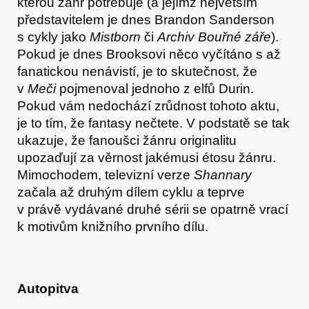
kterou žánr potřebuje (a jejímž největším
představitelem je dnes Brandon Sanderson
s cykly jako
Mistborn
či
Archiv Bouřné záře
).
Pokud je dnes Brooksovi něco vyčítáno s až
fanatickou nenávistí, je to skutečnost, že
v
Meči
pojmenoval jednoho z elfů Durin.
Pokud vám nedochází zrůdnost tohoto aktu,
je to tím, že fantasy nečtete. V podstatě se tak
ukazuje, že fanoušci žánru originalitu
upozaďují za věrnost jakémusi étosu žánru.
Mimochodem, televizní verze
Shannary
začala až druhým dílem cyklu a teprve
v právě vydávané druhé sérii se opatrně vrací
k motivům knižního prvního dílu.
O nás
Autopitva