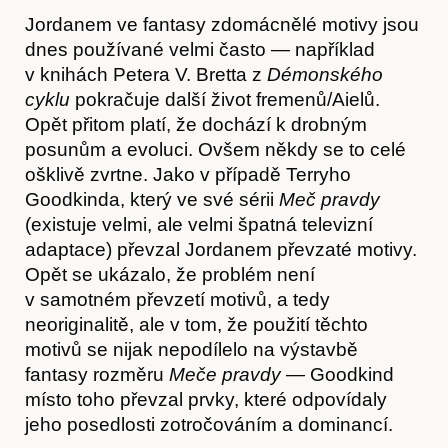
Jordanem ve fantasy zdomácnělé motivy jsou
dnes používané velmi často — například
v knihách Petera V. Bretta z
Démonského
cyklu
pokračuje další život fremenů/Aielů.
Opět přitom platí, že dochází k drobným
posunům a evoluci. Ovšem někdy se to celé
ošklivě zvrtne. Jako v případě Terryho
Goodkinda, který ve své sérii
Meč pravdy
(existuje velmi, ale velmi špatná televizní
adaptace) převzal Jordanem převzaté motivy.
Opět se ukázalo, že problém není
v samotném převzetí motivů, a tedy
neoriginalitě, ale v tom, že použití těchto
motivů se nijak nepodílelo na výstavbě
Předplatné
fantasy rozměru
Meče pravdy —
Goodkind
místo toho převzal prvky, které odpovídaly
jeho posedlosti zotročováním a dominancí.