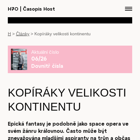
H7O
|
Časopis Host
H
>
Články
>
Kopíráky velikosti kontinentu
Aktuální číslo
06/26
Dovnitř čísla
KOPÍRÁKY VELIKOSTI
KONTINENTU
Epická fantasy je podobně jako space opera ve
svém žánru královnou. Často může být
znevažována mladšími aspiranty na trůn a občas