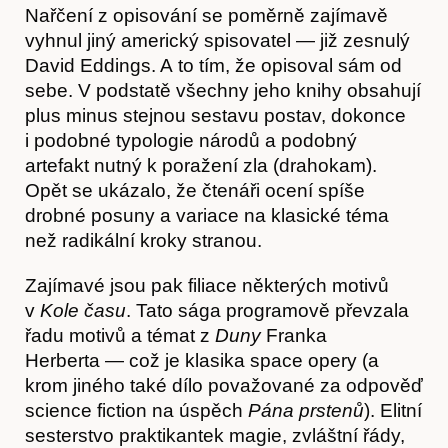
Nařčení z opisování se poměrně zajímavě
vyhnul jiný americký spisovatel — již zesnulý
David Eddings. A to tím, že opisoval sám od
sebe. V podstatě všechny jeho knihy obsahují
plus minus stejnou sestavu postav, dokonce
i podobné typologie národů a podobný
artefakt nutný k poražení zla (drahokam).
Opět se ukázalo, že čtenáři ocení spíše
drobné posuny a variace na klasické téma
než radikální kroky stranou.
Zajímavé jsou pak filiace některých motivů
v
Kole času
. Tato sága programově převzala
řadu motivů a témat z
Duny
Franka
Herberta — což je klasika space opery (a
krom jiného také dílo považované za odpověď
Obchod
science fiction na úspěch
Pána prstenů
). Elitní
sesterstvo praktikantek magie, zvláštní řády,