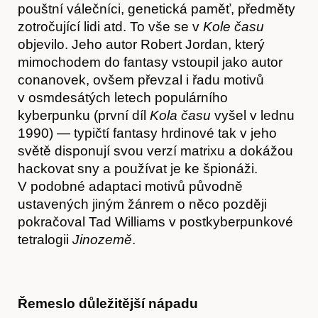
pouštní válečníci, genetická paměť, předměty
zotročující lidi atd. To vše se v
Kole času
objevilo. Jeho autor Robert Jordan, který
mimochodem do fantasy vstoupil jako autor
conanovek, ovšem převzal i řadu motivů
v osmdesátých letech populárního
kyberpunku (první díl
Kola času
vyšel v lednu
1990) — typičtí fantasy hrdinové tak v jeho
světě disponují svou verzí matrixu a dokážou
hackovat sny a používat je ke špionáži.
V podobné adaptaci motivů původně
ustavených jiným žánrem o něco později
pokračoval Tad Williams v postkyberpunkové
tetralogii
Jinozemě
.
Kontakt
Řemeslo důležitější nápadu