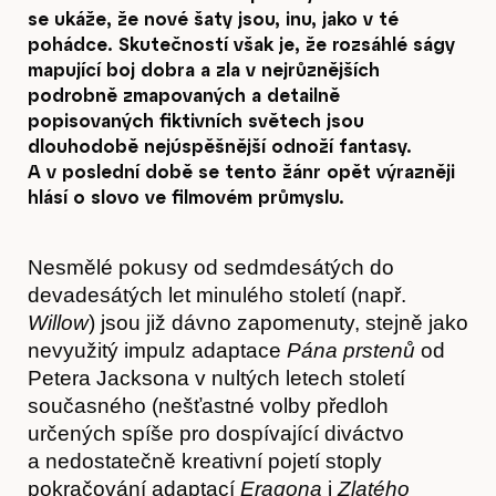
se ukáže, že nové šaty jsou, inu, jako v té
pohádce. Skutečností však je, že rozsáhlé ságy
mapující boj dobra a zla v nejrůznějších
podrobně zmapovaných a detailně
popisovaných fiktivních světech jsou
dlouhodobě nejúspěšnější odnoží fantasy.
A v poslední době se tento žánr opět výrazněji
hlásí o slovo ve filmovém průmyslu.
Nesmělé pokusy od sedmdesátých do
devadesátých let minulého století (např.
Willow
) jsou již dávno zapomenuty, stejně jako
nevyužitý impulz adaptace
Pána prstenů
od
Petera Jacksona v nultých letech století
současného (nešťastné volby předloh
určených spíše pro dospívající diváctvo
a nedostatečně kreativní pojetí stoply
pokračování adaptací
Eragona
i
Zlatého