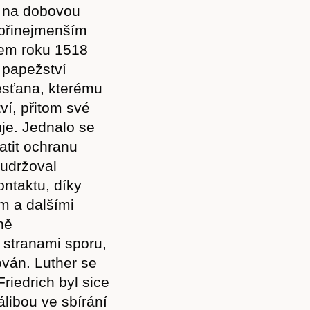
k na dobovou
 přinejmenším
em roku 1518
 papežství
řesťana, kterému
ví, přitom své
je. Jednalo se
atit ochranu
 udržoval
ntaktu, díky
m a dalšími
ně
 stranami sporu,
ován. Luther se
riedrich byl sice
libou ve sbírání