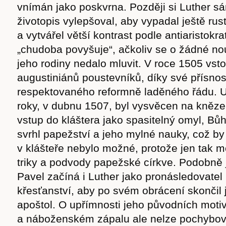
vnímán jako poskvrna. Později si Luther sá
životopis vylepšoval, aby vypadal ještě rust
a vytvářel větší kontrast podle antiaristok
„chudoba povyšuje“, ačkoliv se o žádné no
jeho rodiny nedalo mluvit. V roce 1505 vsto
augustiniánů poustevníků, díky své přísnos
respektovaného reformně laděného řádu. U
roky, v dubnu 1507, byl vysvěcen na kněze
vstup do kláštera jako spasitelný omyl, Bůh
svrhl papežství a jeho mylné nauky, což b
v klášteře nebylo možné, protože jen tak m
triky a podvody papežské církve. Podobně 
Pavel začíná i Luther jako pronásledovatel
křesťanství, aby po svém obrácení skončil 
apoštol. O upřímnosti jeho původních moti
a náboženském zápalu ale nelze pochybov