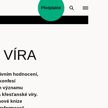
Předplatné
 VÍRA
tivním hodnocení,
 konfesí
ím významu
a křesťanské víry.
nové knize
 reformace“