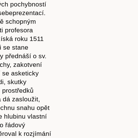
ných pochybností
sebeprezentací.
dně schopným
ti profesora
 získá roku 1511
i se stane
 přednáší o sv.
chy, zakotvení
í se asketicky
i, skutky
 prostředků
 dá zasloužit,
Předplatné
všechnu snahu opět
 hlubinu vlastní
ho řádový
roval k rozjímání