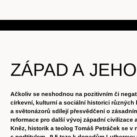
ZÁPAD A JEHO
Ačkoliv se neshodnou na pozitivním či nega
církevní, kulturní a sociální historici různých
a světonázorů sdílejí přesvědčení o zásadn
reformace pro další vývoj západní civilizace 
Kněz, historik a teolog Tomáš Petráček se v 
s podtitulem „9,5 teze k dopadům Lutherovy