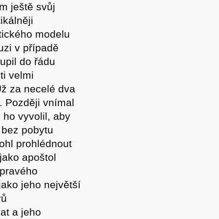
m ještě svůj
ikálněji
ratického modelu
uzi v případě
upil do řádu
ti velmi
ž za necelé dva
. Později vnímal
 ho vyvolil, aby
y bez pobytu
ohl prohlédnout
jako apoštol
 pravého
jako jeho největší
vů
at a jeho