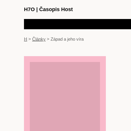
H7O
|
Časopis Host
H
>
Články
>
Západ a jeho víra