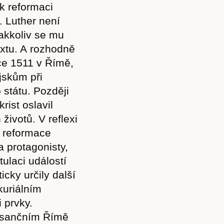
k reformaci
. Luther není
jakkoliv se mu
xtu. A rozhodně
oce 1511 v Římě,
jskům při
státu. Později
rist oslavil
ivotů. V reflexi
y reformace
a protagonisty,
tulaci událostí
icky určily další
kuriálním
 prvky.
nesančním Římě