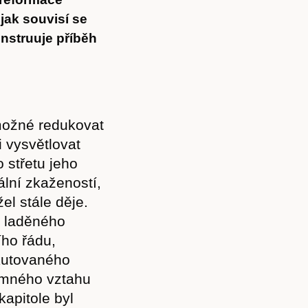
jak souvisí se
nstruuje příběh
ožné redukovat
 vysvětlovat
 střetu jeho
lní zkažeností,
el stále děje.
ě laděného
ího řádu,
skutovaného
jemného vztahu
kapitole byl