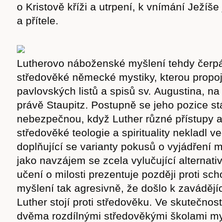
o Kristově kříži a utrpení, k vnímání Ježíše
cast
a přítele.
Lutherovo náboženské myšlení tehdy čerp
Obchod
středověké německé mystiky, kterou propoj
pavlovských listů a spisů sv. Augustina, na
právě Staupitz. Postupně se jeho pozice st
nebezpečnou, když Luther různé přístupy 
středověké teologie a spirituality nekladl v
doplňující se varianty pokusů o vyjádření my
jako navzájem se zcela vylučující alternati
učení o milosti prezentuje později proti sc
myšlení tak agresivně, že došlo k zaváděj
Luther stojí proti středověku. Ve skutečnost
dvěma rozdílnými středověkými školami myš