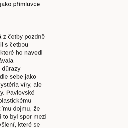
 jako přímluvce
Akce
á z četby pozdně
Kontakt
il s četbou
 které ho navedl
ávala
a důrazy
edle sebe jako
stéria víry, ale
vy. Pavlovské
holastickému
ícímu dojmu, že
i to byl spor mezi
lení, které se