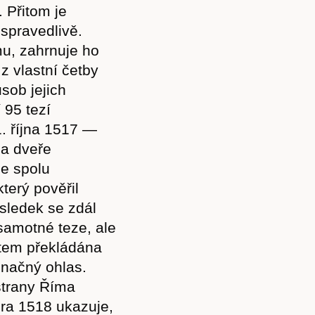
 Přitom je
spravedlivě.
u, zahrnuje ho
z vlastní četby
sob jejich
 95 tezí
. října 1517 —
na dveře
je spolu
terý pověřil
ýsledek se zdál
 samotné teze, ale
ratem překládána
značný ohlas.
strany Říma
ora 1518 ukazuje,