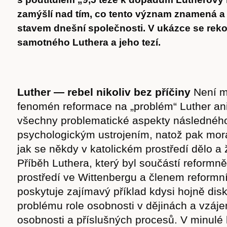
zamýšlí nad tím, co tento význam znamená a 
stavem dnešní společnosti. V ukázce se reko
samotného Luthera a jeho tezí.
Luther — rebel nikoliv bez příčiny
Není m
fenomén reformace na „problém“ Luther ani
všechny problematické aspekty následného
psychologickým ustrojením, natož pak morá
jak se někdy v katolickém prostředí dělo a ž
Příběh Luthera, který byl součástí reformn
prostředí ve Wittenbergu a členem reformn
poskytuje zajímavý příklad kdysi hojně di
problému role osobnosti v dějinách a vzá
osobnosti a příslušných procesů. V minulé 