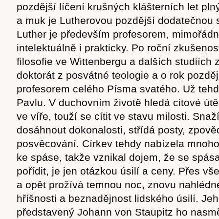
pozdější líčení krušných klášterních let pl
a muk je Lutherovou pozdější dodatečnou 
Luther je především profesorem, mimořá
intelektuálně i prakticky. Po roční zkušenos
filosofie ve Wittenbergu a dalších studiích
doktorát z posvátné teologie a o rok pozděj
profesorem celého Písma svatého. Už tehdy
Pavlu. V duchovním životě hledá citové útě
ve víře, touží se cítit ve stavu milosti. Snaž
dosáhnout dokonalosti, střídá posty, zpověd
posvěcování. Církev tehdy nabízela mnoho
ke spáse, takže vznikal dojem, že se spása
Časopis
pořídit, je jen otázkou úsilí a ceny. Přes 
a opět prožívá temnou noc, znovu nahlédne
hříšnosti a beznadějnost lidského úsilí. Je
představený Johann von Staupitz ho nasmě