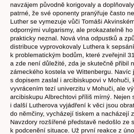
navzájem původně korigovaly a doplňovaly.
patrné, že své oponenty pranýřuje často ne
Luther se vymezuje vůči Tomáši Akvinském
odpornými vulgarismy, ale prokazatelně ho 
prakticky neznal. Nová vlna odpustků a způ
distribuce vyprovokovaly Luthera k sepsání
k problematickým bodům, které zveřejnil 31
a zde není důležité, zda je skutečně přibil 
zámeckého kostela ve Wittenbergu. Navíc 
s dopisem zaslal i arcibiskupovi v Mohuči, k
vyvrácením tezí univerzitu v Mohuči, ale v
arcibiskupu Albrechtovi příliš mírný. Nejen
i další Lutherova vyjádření k věci jsou ob
do němčiny, vycházejí tiskem a nacházejí 
Navzdory rozšířené představě nedošlo ze 
k podcenění situace. Už první reakce z ún