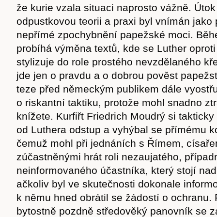
že kurie vzala situaci naprosto vážně. Úto
odpustkovou teorii a praxi byl vnímán jako
nepřímé zpochybnění papežské moci. Běh
probíhá výměna textů, kde se Luther oproti
stylizuje do role prostého nevzdělaného k
jde jen o pravdu a o dobrou pověst papežst
teze před německým publikem dále vyostřu
o riskantní taktiku, protože mohl snadno ztr
knížete. Kurfiřt Friedrich Moudrý si takticky
od Luthera odstup a vyhýbal se přímému ko
čemuž mohl při jednáních s Římem, císaře
zúčastněnými hrát roli nezaujatého, případ
neinformovaného účastníka, který stojí nad
ačkoliv byl ve skutečnosti dokonale inform
k němu hned obrátil se žádostí o ochranu. F
bytostně pozdně středověký panovník se zá