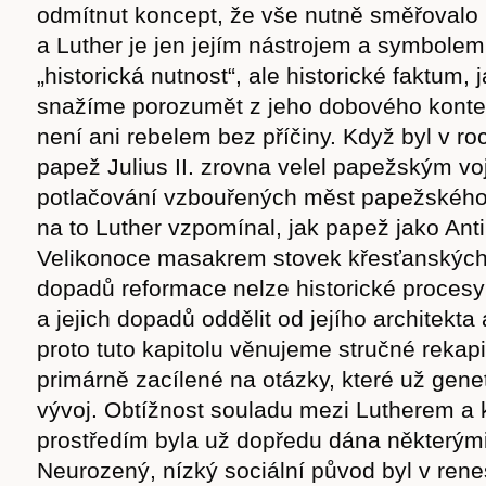
odmítnut koncept, že vše nutně směřovalo 
a Luther je jen jejím nástrojem a symbolem
„historická nutnost“, ale historické faktum, 
snažíme porozumět z jeho dobového konte
není ani rebelem bez příčiny. Když byl v r
papež Julius II. zrovna velel papežským vo
potlačování vzbouřených měst papežského 
na to Luther vzpomínal, jak papež jako Antik
Velikonoce masakrem stovek křesťanských ž
dopadů reformace nelze historické proces
a jejich dopadů oddělit od jejího architekta 
proto tuto kapitolu věnujeme stručné rekapi
primárně zacílené na otázky, které už genet
vývoj. Obtížnost souladu mezi Lutherem a 
prostředím byla už dopředu dána některými
Neurozený, nízký sociální původ byl v re