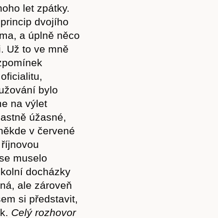
oho let zpátky.
princip dvojího
oma, a úplně něco
i. Už to ve mně
vzpomínek
ficialitu,
ružování bylo
me na výlet
vlastně úžasné,
 někde v červené
 říjnovou
o se muselo
školní docházky
ná, ale zároveň
em si představit,
ak.
Celý rozhovor