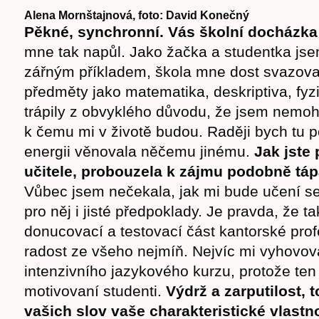
Alena Mornštajnová, foto: David Konečný
Pěkné, synchronní. Vás školní docházka
mne tak napůl. Jako žačka a studentka js
zářným příkladem, škola mne dost svazova
předměty jako matematika, deskriptiva, fy
trápily z obvyklého důvodu, že jsem nemoh
k čemu mi v životě budou. Raději bych tu p
energii věnovala něčemu jinému.
Jak jste 
učitele, probouzela k zájmu podobně táp
Vůbec jsem nečekala, jak mi bude učení s
pro něj i jisté předpoklady. Je pravda, že t
donucovací a testovací část kantorské prof
radost ze všeho nejmíň. Nejvíc mi vyhovov
intenzivního jazykového kurzu, protože ten
motivovaní studenti.
Výdrž a zarputilost, 
vašich slov vaše charakteristické vlastno