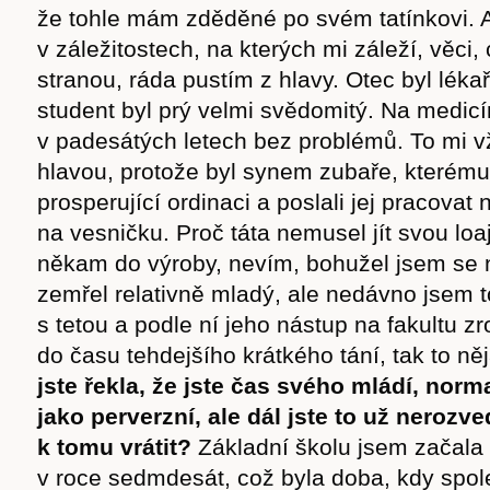
že tohle mám zděděné po svém tatínkovi. Al
v záležitostech, na kterých mi záleží, věci,
stranou, ráda pustím z hlavy. Otec byl léka
student byl prý velmi svědomitý. Na medicí
v padesátých letech bez problémů. To mi vž
hlavou, protože byl synem zubaře, kterému
Časopis
prosperující ordinaci a poslali jej pracovat
na vesničku. Proč táta nemusel jít svou loaj
někam do výroby, nevím, bohužel jsem se n
zemřel relativně mladý, ale nedávno jsem t
s tetou a podle ní jeho nástup na fakultu z
cast
do času tehdejšího krátkého tání, tak to ně
jste řekla, že jste čas svého mládí, norm
jako perverzní, ale dál jste to už nerozv
k tomu vrátit?
Základní školu jsem začala
Obchod
v roce sedmdesát, což byla doba, kdy spo