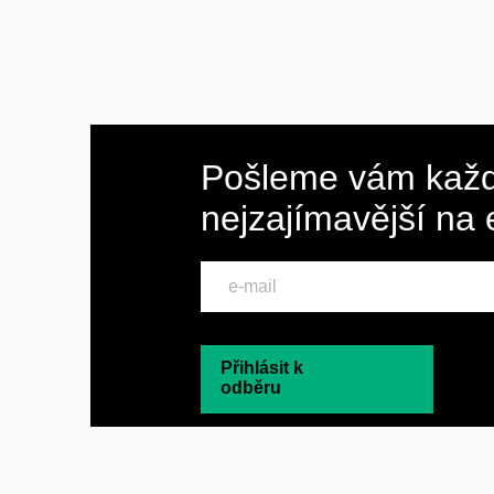
Pošleme vám každ
nejzajímavější na
Přihlásit k
odběru