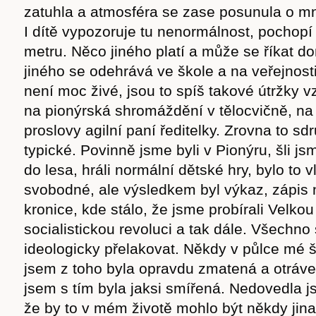
zatuhla a atmosféra se zase posunula o mn
I dítě vypozoruje tu nenormálnost, pochopí 
metru. Něco jiného platí a může se říkat d
jiného se odehrává ve škole a na veřejnost
není moc živé, jsou to spíš takové útržky 
na pionýrská shromáždění v tělocvičně, na o
proslovy agilní paní ředitelky. Zrovna to sd
typické. Povinně jsme byli v Pionýru, šli js
do lesa, hráli normální dětské hry, bylo to 
svobodné, ale výsledkem byl výkaz, zápis
kronice, kde stálo, že jsme probírali Velkou
socialistickou revoluci a tak dále. Všechn
ideologicky přelakovat. Někdy v půlce mé 
jsem z toho byla opravdu zmatená a otráve
jsem s tím byla jaksi smířená. Nedovedla js
že by to v mém životě mohlo být někdy jin