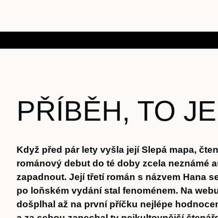
PŘÍBĚH, TO JE
Když před pár lety vyšla její Slepá mapa, čte
románový debut do té doby zcela neznámé a
zapadnout. Její třetí román s názvem Hana s
po loňském vydání stal fenoménem. Na webu
došplhal až na první příčku nejlépe hodnoce
a za sebou zanechal ty nejkultovnější čtenářs