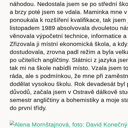
náhodou. Nedostala jsem se po střední šk
a brzy poté jsem se vdala. Maminka mne v
ponoukala k rozšíření kvalifikace, tak jsem 
listopadem 1989 absolvovala dvouletou nás
věnovala výpočetní technice, informatice 
Zřizovala ji místní ekonomická škola, a kd
dostudovala, zrovna padl režim a byla vel
po učitelích angličtiny. Státnici z jazyka j
tak mi na škole nabídli místo. Vzala jsem 
ráda, ale s podmínkou, že mne při zaměstn
dodělat vysokou školu. Rok devadesát byl 
důvodů, začala jsem v Ostravě dálkově stu
semestr angličtiny a bohemistiky a moje sta
do první třídy.