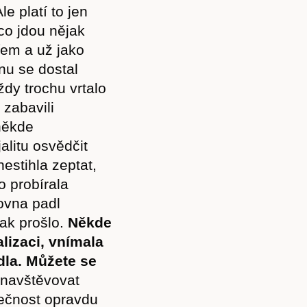
e platí to jen
 co jdou nějak
řem a už jako
nu se dostal
dy trochu vrtalo
 zabavili
Předplatné
 někde
alitu osvědčit
estihla zeptat,
o probírala
rovna padl
Akce
jak prošlo.
Někde
alizaci, vnímala
edla. Můžete se
 navštěvovat
Kontakt
lečnost opravdu