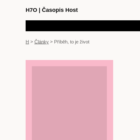
H7O
|
Časopis Host
H
>
Články
>
Příběh, to je život