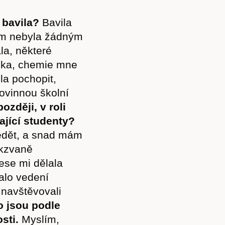
 bavila?
Bavila
em nebyla žádným
la, některé
zika, chemie mne
la pochopit,
ovinnou školní
později, v roli
ající studenty?
edět, a snad mám
akzvaně
ese mi dělala
alo vedení
 navštěvovali
to jsou podle
sti.
Myslím,