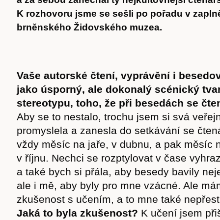
K rozhovoru jsme se sešli po pořadu v zapl
brněnského Židovského muzea.
Vaše autorské čtení, vyprávění i besedo
jako úsporný, ale dokonalý scénický tvar
stereotypu, toho, že při besedách se čte
Aby se to nestalo, trochu jsem si svá veře
promyslela a zanesla do setkávání se čtenář
vždy měsíc na jaře, v dubnu, a pak měsíc 
v říjnu. Nechci se rozptylovat v čase vyhr
a také bych si přála, aby besedy bavily nej
ale i mě, aby byly pro mne vzácné. Ale má
zkušenost s učením, a to mne také nepřesta
Jaká to byla zkušenost?
K učení jsem při