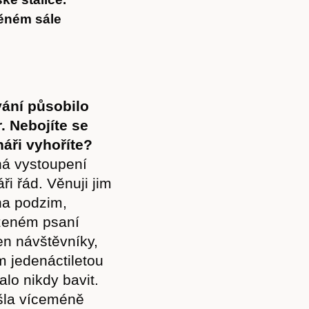
něném sále
vání působilo
. Nebojíte se
náři vyhoříte?
jná vystoupení
i řád. Věnuji jim
na podzim,
azeném psaní
en návštěvníky,
m jedenáctiletou
lo nikdy bavit.
šla víceméně