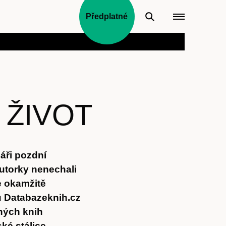
Předplatné
 ŽIVOT
náři pozdní
utorky nenechali
e okamžitě
 Databazeknih.cz
ných knih
ké stálice.