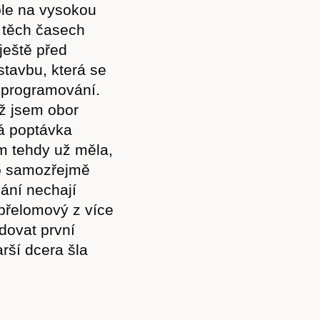
ole na vysokou
 těch časech
ještě před
tavbu, která se
a programování.
yž jsem obor
ká poptávka
sem tehdy už měla,
to samozřejmě
ání nechají
přelomový z více
dovat první
rší dcera šla