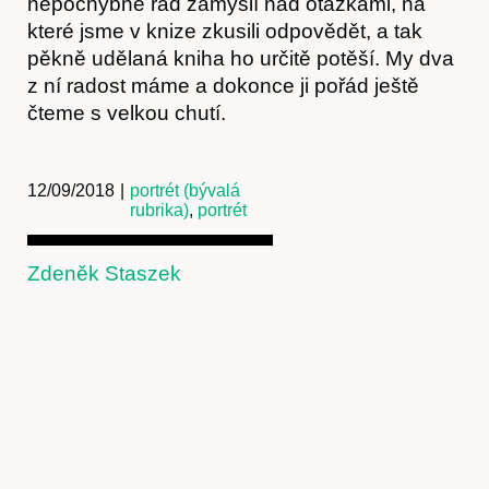
nepochybně rád zamyslí nad otázkami, na
které jsme v knize zkusili odpovědět, a tak
pěkně udělaná kniha ho určitě potěší. My dva
z ní radost máme a dokonce ji pořád ještě
čteme s velkou chutí.
Předplatné
12/09/2018
|
portrét (bývalá
rubrika)
,
portrét
Zdeněk Staszek