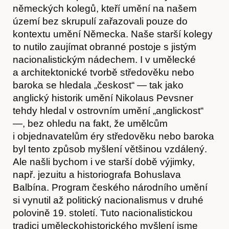
německých kolegů, kteří umění na našem
území bez skrupulí zařazovali pouze do
kontextu umění Německa. Naše starší kolegy
to nutilo zaujímat obranné postoje s jistým
nacionalistickým nádechem. I v umělecké
a architektonické tvorbě středověku nebo
baroka se hledala „českost“ — tak jako
anglický historik umění Nikolaus Pevsner
tehdy hledal v ostrovním umění „anglickost“
—, bez ohledu na fakt, že umělcům
i objednavatelům éry středověku nebo baroka
byl tento způsob myšlení většinou vzdálený.
Ale našli bychom i ve starší době výjimky,
např. jezuitu a historiografa Bohuslava
Balbína. Program českého národního umění
si vynutil až politický nacionalismus v druhé
polovině 19. století. Tuto nacionalistickou
tradici uměleckohistorického myšlení jsme