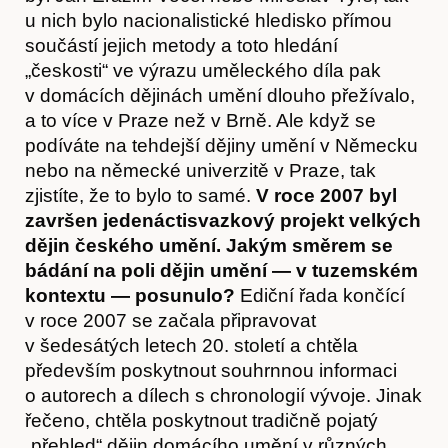
u nich bylo nacionalistické hledisko přímou
součástí jejich metody a toto hledání
„českosti“ ve výrazu uměleckého díla pak
v domácích dějinách umění dlouho přežívalo,
a to více v Praze než v Brně. Ale když se
podíváte na tehdejší dějiny umění v Německu
nebo na německé univerzitě v Praze, tak
zjistíte, že to bylo to samé.
V roce 2007 byl
završen jedenáctisvazkový projekt velkých
Hostcast
dějin českého umění. Jakým směrem se
bádání na poli dějin umění — v tuzemském
kontextu — posunulo?
Ediční řada končící
v roce 2007 se začala připravovat
v šedesátých letech 20. století a chtěla
především poskytnout souhrnnou informaci
o autorech a dílech s chronologií vývoje. Jinak
řečeno, chtěla poskytnout tradičně pojatý
„přehled“ dějin domácího umění v různých