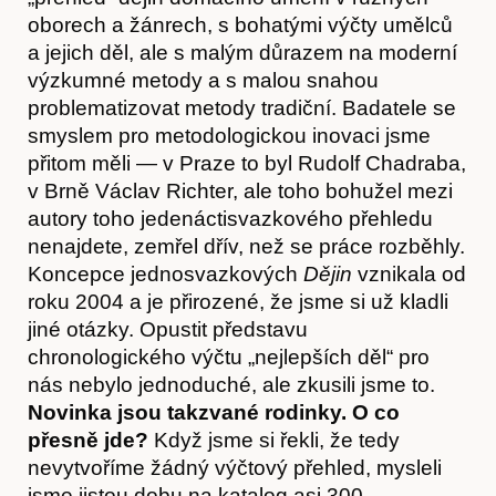
oborech a žánrech, s bohatými výčty umělců
a jejich děl, ale s malým důrazem na moderní
výzkumné metody a s malou snahou
problematizovat metody tradiční. Badatele se
Akce
smyslem pro metodologickou inovaci jsme
přitom měli — v Praze to byl Rudolf Chadraba,
v Brně Václav Richter, ale toho bohužel mezi
autory toho jedenáctisvazkového přehledu
nenajdete, zemřel dřív, než se práce rozběhly.
Koncepce jednosvazkových
Dějin
vznikala od
roku 2004 a je přirozené, že jsme si už kladli
jiné otázky. Opustit představu
chronologického výčtu „nejlepších děl“ pro
nás nebylo jednoduché, ale zkusili jsme to.
Novinka jsou takzvané rodinky. O co
přesně jde?
Když jsme si řekli, že tedy
nevytvoříme žádný výčtový přehled, mysleli
jsme jistou dobu na katalog asi 300