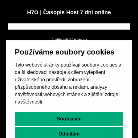
H7O | Časopis Host 7 dní online
Nejčastější dotazy
GDPR a podmínky soutěže
Používáme soubory cookies
Obchodní podmínky
Tyto webové stránky používají soubory cookies a
další sledovací nástroje s cílem vylepšení
uživatelského prostředí, zobrazení
přizpůsobeného obsahu a reklam, analýzy
návštěvnosti webových stránek a zjištění zdroje
Spolek přátel vydávání
časopisu HOST
návštěvnosti.
Beethovenova 25/4
657 42 Brno-střed
Souhlasím
objednavky@casopishost.cz
+420 775 995 695
Odmítám