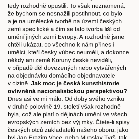
Články
tedy rozhodně opustili. To však neznamená,
že bychom se nesnažili postihnout, co bylo
a je na umělecké tvorbě na území českých
zemí specifické a čím se tato tvorba liší od
umění jiných zemí Evropy. A rozhodně jsme
chtěli ukázat, co všechno k nám přinesli
umělci, kteří česky vůbec neuměli, a dokonce
někdy ani země Koruny české neviděli,
v případě děl dovezených nebo vytvářených
na objednávku domácího objednavatele
v cizině.
Jak moc je česká kunsthistorie
ovlivněná nacionalistickou perspektivou?
Dnes asi velmi málo. Od doby svého vzniku
v druhé polovině 19. století však rozhodně
Časopis
byla, což ale platí o dějinách umění ve všech
evropských zemích bez výjimky. Čtete-li spisy
českých otců zakladatelů našeho oboru, jako
byl Jan Erazim Vocel nebo Miroslav Tyrš, tak