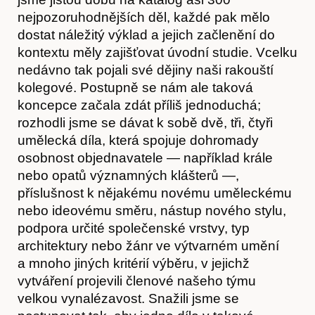
O nás
nejpozoruhodnějších děl, každé pak mělo
dostat náležitý výklad a jejich začlenění do
kontextu měly zajišťovat úvodní studie. Vcelku
nedávno tak pojali své dějiny naši rakouští
kolegové. Postupně se nám ale taková
koncepce začala zdát příliš jednoduchá;
rozhodli jsme se dávat k sobě dvě, tři, čtyři
umělecká díla, která spojuje dohromady
osobnost objednavatele — například krále
nebo opatů významných klášterů —,
příslušnost k nějakému novému uměleckému
nebo ideovému směru, nástup nového stylu,
podpora určité společenské vrstvy, typ
Obchod
architektury nebo žánr ve výtvarném umění
a mnoho jiných kritérií výběru, v jejichž
vytváření projevili členové našeho týmu
velkou vynalézavost. Snažili jsme se