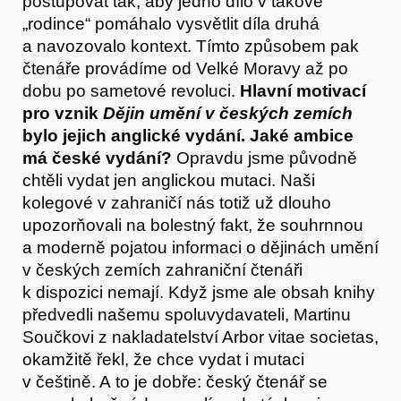
postupovat tak, aby jedno dílo v takové
„rodince“ pomáhalo vysvětlit díla druhá
a navozovalo kontext. Tímto způsobem pak
čtenáře provádíme od Velké Moravy až po
dobu po sametové revoluci.
Hlavní motivací
pro vznik
Dějin umění v českých zemích
bylo jejich anglické vydání. Jaké ambice
má české vydání?
Opravdu jsme původně
chtěli vydat jen anglickou mutaci. Naši
Kontakt
kolegové v zahraničí nás totiž už dlouho
upozorňovali na bolestný fakt, že souhrnnou
a moderně pojatou informaci o dějinách umění
v českých zemích zahraniční čtenáři
k dispozici nemají. Když jsme ale obsah knihy
předvedli našemu spoluvydavateli, Martinu
Součkovi z nakladatelství Arbor vitae societas,
okamžitě řekl, že chce vydat i mutaci
v češtině. A to je dobře: český čtenář se