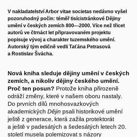
V nakladatelství Arbor vitae societas nedávno vyšel
pozoruhodný počin: téměř tisícistránkové Dějiny
umění v českých zemích 800—2000. Více než třicet
autorů ve čtrnáct let připravovaném projektu
popisuje vývoj a charakter tuzemského umění.
Autorský tým edičně vedli Taťána Petrasová
a Rostislav Švácha.
Nová kniha sleduje dějiny umění v českých
zemích, a nikoliv dějiny českého umění.
Proč ten posun?
Protože kniha přirozeně
odráží změny, které v našem oboru nastaly.
Do prvních dílů mnohosvazkových
akademických
Dějin
psali historikové umění
ještě z generace, která zažila protektorát
a ještě v padesátých a šedesátých letech 20.
století musela polemizovat s názory