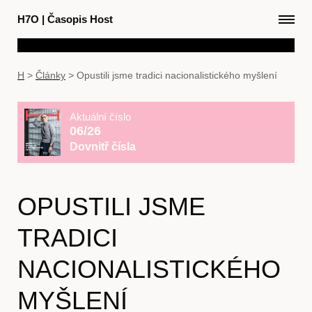
H7O
|
Časopis Host
H
>
Články
>
Opustili jsme tradici nacionalistického myšlení
Aktuální číslo
06/26
Dovnitř čísla
OPUSTILI JSME
TRADICI
NACIONALISTICKÉHO
MYŠLENÍ