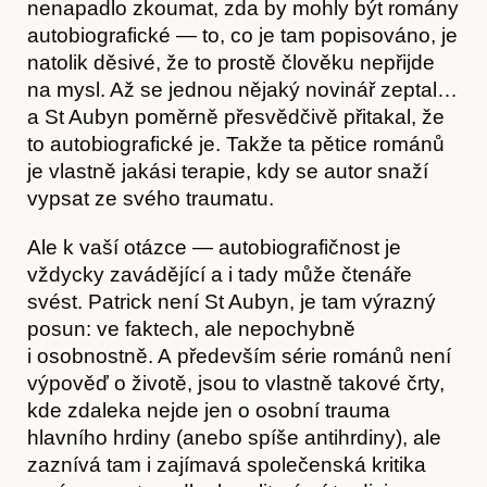
nenapadlo zkoumat, zda by mohly být romány
autobiografické — to, co je tam popisováno, je
natolik děsivé, že to prostě člověku nepřijde
na mysl. Až se jednou nějaký novinář zeptal…
a St Aubyn poměrně přesvědčivě přitakal, že
to autobiografické je. Takže ta pětice románů
je vlastně jakási terapie, kdy se autor snaží
vypsat ze svého traumatu.
Ale k vaší otázce — autobiografičnost je
vždycky zavádějící a i tady může čtenáře
svést. Patrick není St Aubyn, je tam výrazný
posun: ve faktech, ale nepochybně
i osobnostně. A především série románů není
výpověď o životě, jsou to vlastně takové črty,
kde zdaleka nejde jen o osobní trauma
hlavního hrdiny (anebo spíše antihrdiny), ale
zaznívá tam i zajímavá společenská kritika