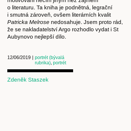
Předplatné
motivováni něčím jiným než zájmem
o literaturu. Ta kniha je podnětná, legrační
i smutná zároveň, ovšem literárních kvalit
Patricka Melrose
nedosahuje. Jsem proto rád,
že se nakladatelství Argo rozhodlo vydat i St
Aubynovo nejlepší dílo.
12/06/2019
|
portrét (bývalá
rubrika)
,
portrét
Zdeněk Staszek