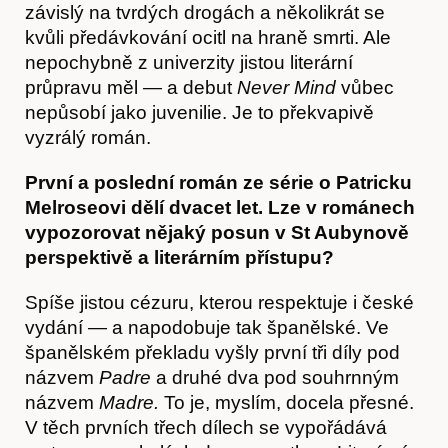
závislý na tvrdých drogách a několikrát se
kvůli předávkování ocitl na hraně smrti. Ale
nepochybně z univerzity jistou literární
průpravu měl — a debut
Never Mind
vůbec
nepůsobí jako juvenilie. Je to překvapivě
vyzrálý román.
První a poslední román ze série o Patricku
Melroseovi dělí dvacet let. Lze v románech
vypozorovat nějaký posun v St Aubynově
perspektivě a literárním přístupu?
Spíše jistou cézuru, kterou respektuje i české
vydání — a napodobuje tak španělské. Ve
Akce
španělském překladu vyšly první tři díly pod
názvem
Padre
a druhé dva pod souhrnným
názvem
Madre.
To je, myslím, docela přesné.
V těch prvních třech dílech se vypořádává