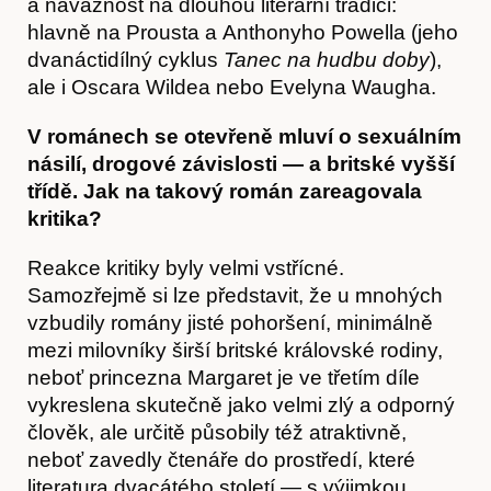
a návaznost na dlouhou literární tradici:
hlavně na Prousta a Anthonyho Powella (jeho
dvanáctidílný cyklus
Tanec na hudbu doby
),
ale i Oscara Wildea nebo Evelyna Waugha.
V románech se otevřeně mluví o sexuálním
násilí, drogové závislosti — a britské vyšší
Články
třídě. Jak na takový román zareagovala
kritika?
Reakce kritiky byly velmi vstřícné.
Samozřejmě si lze představit, že u mnohých
vzbudily romány jisté pohoršení, minimálně
mezi milovníky širší britské královské rodiny,
neboť princezna Margaret je ve třetím díle
vykreslena skutečně jako velmi zlý a odporný
člověk, ale určitě působily též atraktivně,
neboť zavedly čtenáře do prostředí, které
literatura dvacátého století — s výjimkou