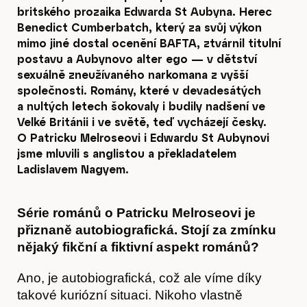
britského prozaika Edwarda St Aubyna. Herec
Benedict Cumberbatch, který za svůj výkon
mimo jiné dostal ocenění BAFTA, ztvárnil titulní
postavu a Aubynovo alter ego — v dětství
sexuálně zneužívaného narkomana z vyšší
společnosti. Romány, které v devadesátých
a nultých letech šokovaly i budily nadšení ve
Velké Británii i ve světě, teď vycházejí česky.
O Patricku Melroseovi i Edwardu St Aubynovi
jsme mluvili s anglistou a překladatelem
Ladislavem Nagyem.
Série románů o Patricku Melroseovi je
přiznaně autobiografická. Stojí za zmínku
nějaký fikční a fiktivní aspekt románů?
Ano, je autobiografická, což ale víme díky
takové kuriózní situaci. Nikoho vlastně