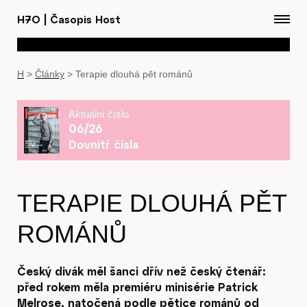
H7O
|
Časopis Host
H
>
Články
>
Terapie dlouhá pět románů
Aktuální číslo
06/26
Dovnitř čísla
TERAPIE DLOUHÁ PĚT
ROMÁNŮ
Český divák měl šanci dřív než český čtenář:
před rokem měla premiéru minisérie Patrick
Melrose, natočená podle pětice románů od