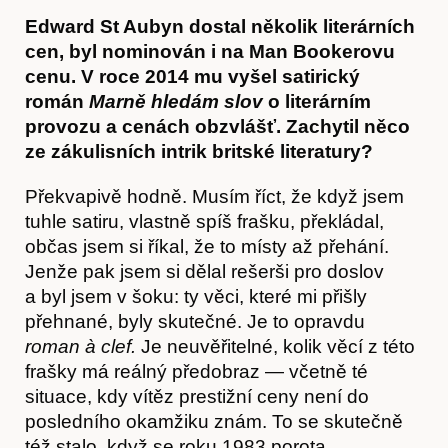
Edward St Aubyn dostal několik literárních
cen, byl nominován i na Man Bookerovu
cenu. V roce 2014 mu vyšel satirický
román
Marně hledám slov
o literárním
provozu a cenách obzvlášť. Zachytil něco
ze zákulisních intrik britské literatury?
Obchod
Překvapivě hodně. Musím říct, že když jsem
tuhle satiru, vlastně spíš frašku, překládal,
občas jsem si říkal, že to místy až přehání.
Jenže pak jsem si dělal rešerši pro doslov
a byl jsem v šoku: ty věci, které mi přišly
přehnané, byly skutečné. Je to opravdu
roman à clef.
Je neuvěřitelné, kolik věcí z této
frašky má reálný předobraz — včetně té
situace, kdy vítěz prestižní ceny není do
posledního okamžiku znám. To se skutečně
též stalo, když se roku 1983 porota