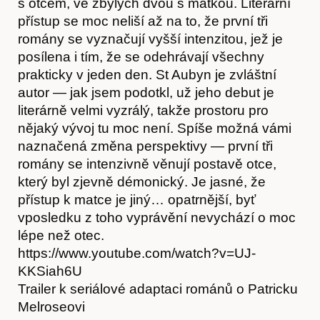
s otcem, ve zbylých dvou s matkou. Literární
přístup se moc neliší až na to, že první tři
romány se vyznačují vyšší intenzitou, jež je
posílena i tím, že se odehrávají všechny
prakticky v jeden den. St Aubyn je zvláštní
autor — jak jsem podotkl, už jeho debut je
literárně velmi vyzrálý, takže prostoru pro
nějaký vývoj tu moc není. Spíše možná vámi
naznačená změna perspektivy — první tři
romány se intenzivně věnují postavě otce,
který byl zjevně démonický. Je jasné, že
O nás
přístup k matce je jiný… opatrnější, byť
vposledku z toho vyprávění nevychází o moc
lépe než otec.
https://www.youtube.com/watch?v=UJ-
KKSiah6U
Trailer k seriálové adaptaci románů o Patricku
Melroseovi