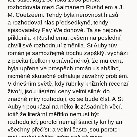
rozhodovala mezi Salmanem Rushdiem a J.
M. Coetzeem. Tehdy byla nerovnost hlasů
a rozhodoval hlas předsedkyně, tehdy
Kontakt
spisovatelky Fay Weldonové. Ta se nejprve
přiklonila k Rushdiemu, ovšem na poslední
chvíli své rozhodnutí změnila. St Aubynův
román je samozřejmě trochu zapšklý, vychází
z pocitu (celkem oprávněného), že mu cena
byla upřena ve prospěch románu slabšího,
nicméně skutečně odhaluje závažný problém.
V dnešním světě, kdy rubriky knižních recenzí
živoří, jsou literární ceny velmi silné: do
značné míry rozhodují, co se bude číst. A St
Aubyn poukázal na několik zásadních věcí,
totiž že literární měřítko nemusí být
rozhodující; porotci nemají šanci ty knihy ani
všechny přečíst; a velmi často jsou porotci