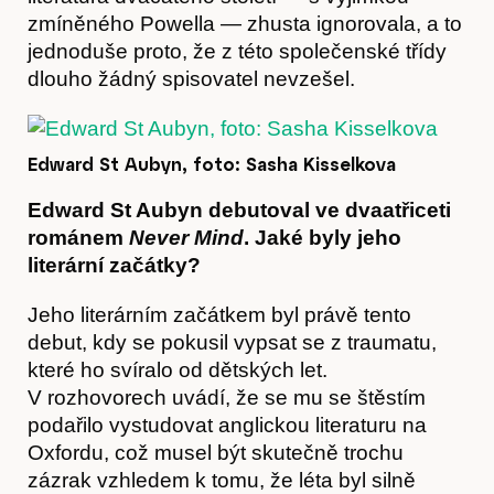
zmíněného Powella — zhusta ignorovala, a to
jednoduše proto, že z této společenské třídy
Časopis
dlouho žádný spisovatel nevzešel.
Edward St Aubyn, foto: Sasha Kisselkova
Edward St Aubyn debutoval ve dvaatřiceti
románem
Never Mind
. Jaké byly jeho
literární začátky?
Jeho literárním začátkem byl právě tento
debut, kdy se pokusil vypsat se z traumatu,
které ho svíralo od dětských let.
V rozhovorech uvádí, že se mu se štěstím
podařilo vystudovat anglickou literaturu na
Oxfordu, což musel být skutečně trochu
Hostcast
zázrak vzhledem k tomu, že léta byl silně