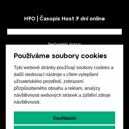
H7O | Časopis Host 7 dní online
Nejčastější dotazy
GDPR a podmínky soutěže
Používáme soubory cookies
Obchodní podmínky
Tyto webové stránky používají soubory cookies a
další sledovací nástroje s cílem vylepšení
uživatelského prostředí, zobrazení
přizpůsobeného obsahu a reklam, analýzy
návštěvnosti webových stránek a zjištění zdroje
Spolek přátel vydávání
časopisu HOST
návštěvnosti.
Beethovenova 25/4
657 42 Brno-střed
Souhlasím
objednavky@casopishost.cz
+420 775 995 695