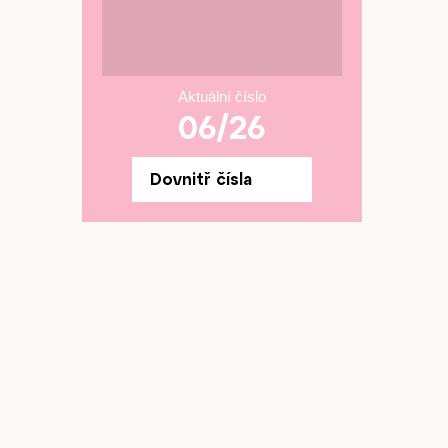
Aktuální číslo
06/26
Dovnitř čísla