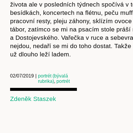
života ale v posledních týdnech spočívá v 
besídkách, koncertech na flétnu, peču muf
Obchod
pracovní resty, pleju záhony, sklízím ovoce
tábor, zatímco se mi na psacím stole práší
a Dostojevského. Vařečka v ruce a sebevr
nejdou, nedaří se mi do toho dostat. Takže
už dlouho leží ladem.
02/07/2019
|
portrét (bývalá
rubrika)
,
portrét
Zdeněk Staszek