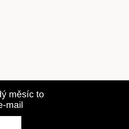
ý měsíc to
e-mail