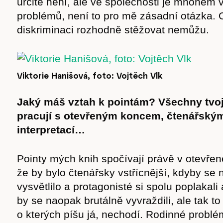
určitě není, ale ve společnosti je mnohem v
problémů, není to pro mě zásadní otázka. 
diskriminaci rozhodně stěžovat nemůžu.
Viktorie Hanišová, foto: Vojtěch Vlk
Jaký máš vztah k pointám? Všechny tvo
pracují s otevřeným koncem, čtenářský
interpretací…
Pointy mých knih spočívají právě v otevře
že by bylo čtenářsky vstřícnější, kdyby se
vysvětlilo a protagonisté si spolu poplakali 
by se naopak brutálně vyvraždili, ale tak to
o kterých píšu já, nechodí. Rodinné problém