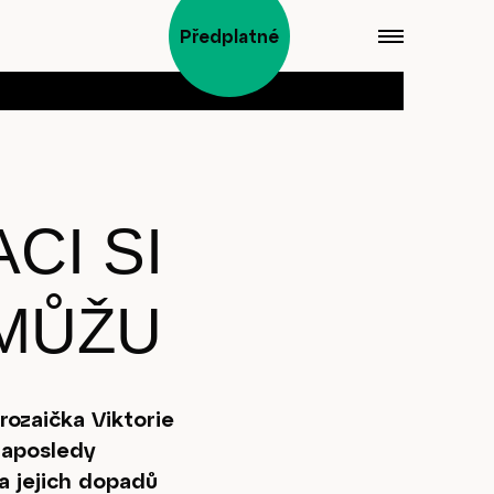
Předplatné
CI SI
MŮŽU
rozaička Viktorie
naposledy
a jejich dopadů