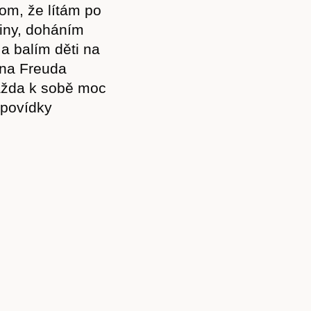
tom, že lítám po
finy, doháním
Kontakt
 a balím děti na
 na Freuda
ažda k sobě moc
 povídky