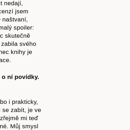
t nedají,
ecenzí jsem
e
naštvaní,
alý spoiler:
ec skutečně
a zabila svého
nec knihy je
ace.
Předplatné
 o ní povídky.
bo i prakticky,
 se zabít, je ve
Akce
zřejmě mi teď
apné. Můj smysl