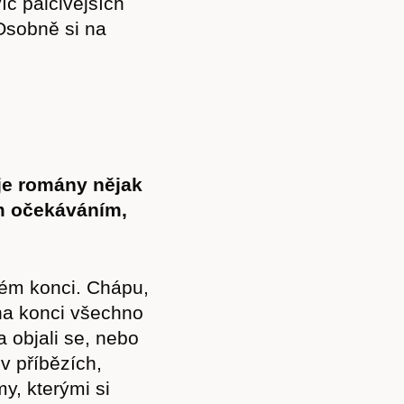
íc palčivějších
Osobně si na
je romány nějak
m očekáváním,
ném konci. Chápu,
 na konci všechno
a objali se, nebo
 v příbězích,
y, kterými si