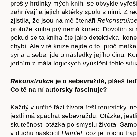
prošly hrdinky mých knih, se obvykle vyřeši
zahnívají a jejich aktérky spolu s nimi. Z r
zjistila, že jsou na mě čtenáři
Rekonstrukc
protože kniha prý nemá konec. Dovolím si m
pokud se ta kniha čte jako detektivka, kon
chybí. Ale v té knize nejde o to, proč matk
syna a sebe, jde o následky jejího činu. Ko
jedním z mála logických vyústění téhle situ
Časopis
Rekonstrukce
je o sebevraždě, píšeš teď
Co tě na ní autorsky fascinuje?
Každý v určité fázi života řeší teoreticky, ne
jestli má spáchat sebevraždu. Otázka, jestli
cast
skutečnosti otázka po smyslu života. Samo
v duchu naskočil
Hamlet
, což je trochu tr