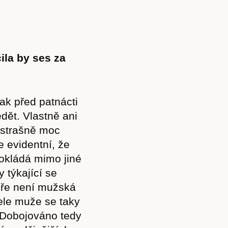
ila by ses za
ak před patnácti
dět. Vlastně ani
 strašně moc
e evidentní, že
okládá mimo jiné
 týkající se
tuře není mužská
atele muže se taky
 Dobojováno tedy