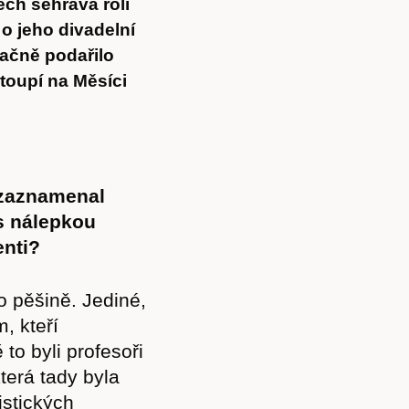
ech sehrává roli
 o jeho divadelní
ačně podařilo
toupí na Měsíci
 zaznamenal
 s nálepkou
enti?
o pěšině. Jediné,
m, kteří
to byli profesoři
terá tady byla
istických