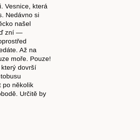
. Vesnice, která
s. Nedávno si
děcko našel
ď zní —
oprostřed
ledáte. Až na
uze moře. Pouze!
 který dovrší
utobusu
 po několik
vobodě. Určitě by