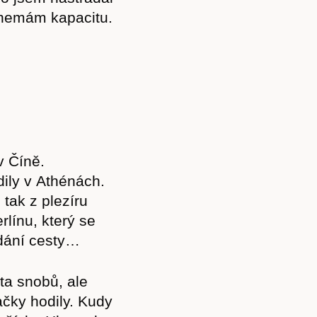
ž nemám kapacitu.
v Číně.
dily v Athénách.
 tak z plezíru
línu, který se
edání cesty…
ta snobů, ale
ačky hodily. Kudy