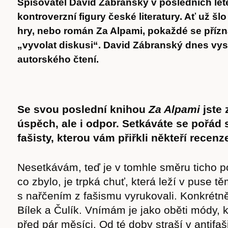
Spisovatel David Zábranský v posledních let
kontroverzní figury české literatury. Ať už šlo
hry, nebo román Za Alpami, pokaždé se přízn
„vyvolat diskusi“. David Zábranský dnes vys
autorského čtení.
Se svou poslední knihou
Za Alpami
jste
úspěch, ale i odpor. Setkáváte se pořád
fašisty, kterou vám přiřkli někteří recenz
Nesetkávám, teď je v tomhle směru ticho p
co zbylo, je trpká chuť, která leží v puse tě
s nařčením z fašismu vyrukovali. Konkrétně 
Bílek a Čulík. Vnímám je jako oběti módy, k
před pár měsíci. Od té doby straší v antifaš