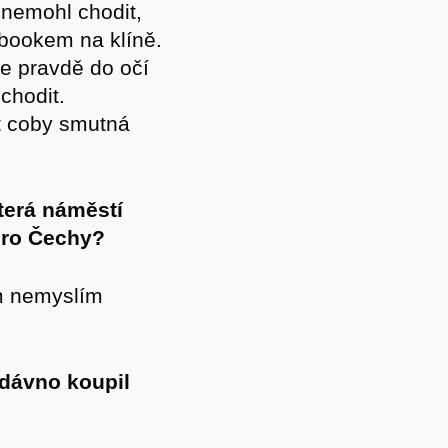
 nemohl chodit,
Akce
ebookem na klíně.
e pravdě do očí
chodit.
t coby smutná
Kontakt
která náměstí
 pro Čechy?
m nemyslím
dávno koupil