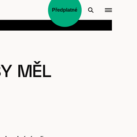
Předplatné
Y MĚL