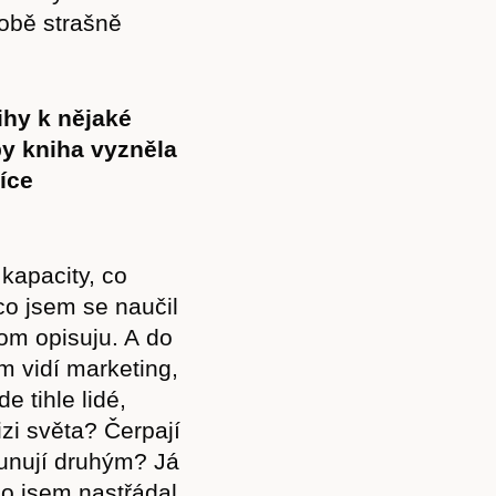
obě strašně
ihy k nějaké
by kniha vyzněla
íce
kapacity, co
o jsem se naučil
om opisuju. A do
ím vidí marketing,
e tihle lidé,
izi světa? Čerpají
dsunují druhým? Já
co jsem nastřádal