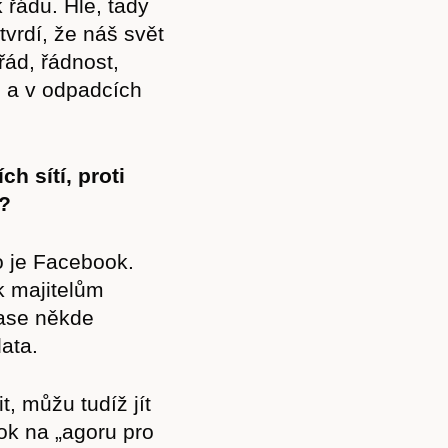
 řádu. Hle, tady
vrdí, že náš svět
řád, řádnost,
 a v odpadcích
h sítí, proti
e?
o je Facebook.
k majitelům
ase někde
Předplatné
data.
t, můžu tudíž jít
ok na „agoru pro