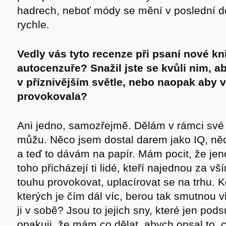
hadrech, neboť módy se mění v poslední d
rychle.
Vedly vás tyto recenze při psaní nové kn
autocenzuře? Snažil jste se kvůli nim, a
v příznivějším světle, nebo naopak aby v
provokovala?
Ani jedno, samozřejmě. Dělám v rámci své 
můžu. Něco jsem dostal darem jako IQ, něc
a teď to dávám na papír. Mám pocit, že jen
toho přicházejí ti lidé, kteří najednou za vš
touhu provokovat, uplacírovat se na trhu. Kd
kterých je čím dál víc, berou tak smutnou v
ji v sobě? Jsou to jejich sny, které jen po
opakuji, že mám co dělat, abych opsal to, 