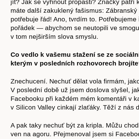
jít? Jak se vyhnout propasti? Značky patří k
máte další zakuklený fašismus: Zábranský t
potřebuje řád! Ano, tvrdím to. Potřebujeme 
pořádek — abychom se neutopili ve smogu
v tom nejširším slova smyslu.
Co vedlo k vašemu stažení se ze sociálníc
kterým v posledních rozhovorech brojít
Znechucení. Nechuť dělat vola firmám, jak
V poslední době už jsem doslova slyšel, ja
Facebooku při každém mém komentáři v k
Časopis
v Silicon Valley cinkají zlaťáky. Těží z nás 
A pak taky nechuť být za kripla. Můžu chodi
ven na agoru. Přejmenoval jsem si Facebo