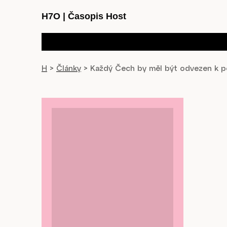
H7O
|
Časopis Host
H
>
Články
>
Každý Čech by měl být odvezen k p