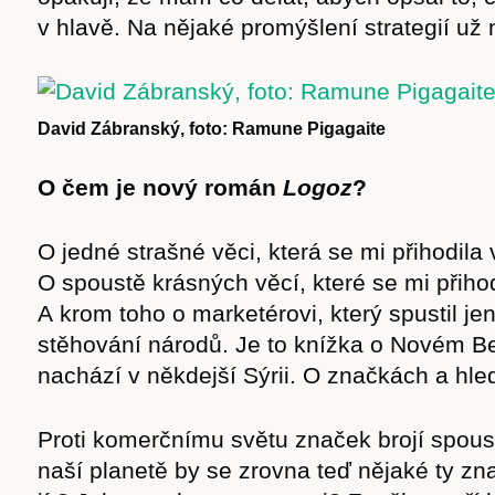
v hlavě. Na nějaké promýšlení strategií u
David Zábranský, foto: Ramune Pigagaite
O čem je nový román
Logoz
?
O jedné strašné věci, která se mi přihodila 
O spoustě krásných věcí, které se mi přiho
A krom toho o marketérovi, který spustil jen
stěhování národů. Je to knížka o Novém Ber
nachází v někdejší Sýrii. O značkách a hl
Proti komerčnímu světu značek brojí spous
naší planetě by se zrovna teď nějaké ty zn