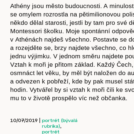
Athény jsou město budoucnosti. A minulosti
se omylem rozrostla na pětimilionovou poli
někdo dělal starosti, jestli by tam pro své 
Montessori školku. Moje spontánní odpově
v Athénách najdeš všechno. Postavte se d
a rozejděte se, brzy najdete všechno, co h
jednu výjimku. V jednom směru najdete po
Vztah k moři je přitom základ. Každý Čech,
osmnáct let věku, by měl být naložen do a
a odvezen k pobřeží, kde by pak musel stát
hodin. Vytvářel by si vztah k moři čili ke s
mu to v životě prospělo víc než občanka.
10/07/2019
|
portrét (bývalá
rubrika)
,
portrét