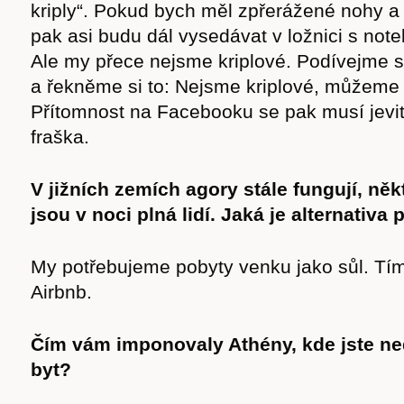
kriply“. Pokud bych měl zpřerážené nohy a
cast
pak asi budu dál vysedávat v ložnici s not
Ale my přece nejsme kriplové. Podívejme s
a řekněme si to: Nejsme kriplové, můžeme 
Přítomnost na Facebooku se pak musí jevi
Obchod
fraška.
V jižních zemích agory stále fungují, ně
jsou v noci plná lidí. Jaká je alternativa
My potřebujeme pobyty venku jako sůl. Tí
Airbnb.
Čím vám imponovaly Athény, kde jste ne
byt?