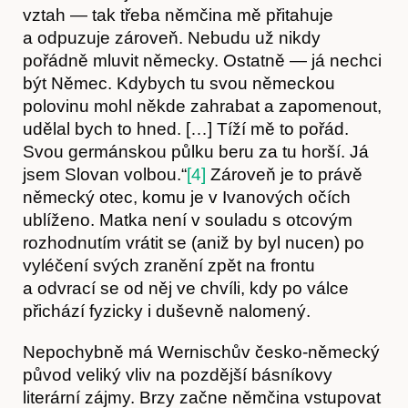
vztah — tak třeba němčina mě přitahuje
a odpuzuje zároveň. Nebudu už nikdy
pořádně mluvit německy. Ostatně — já nechci
být Němec. Kdybych tu svou německou
polovinu mohl někde zahrabat a zapomenout,
udělal bych to hned. […] Tíží mě to pořád.
Svou germánskou půlku beru za tu horší. Já
jsem Slovan volbou.“
[4]
Zároveň je to právě
německý otec, komu je v Ivanových očích
ublíženo. Matka není v souladu s otcovým
rozhodnutím vrátit se (aniž by byl nucen) po
vyléčení svých zranění zpět na frontu
a odvrací se od něj ve chvíli, kdy po válce
přichází fyzicky i duševně nalomený.
Nepochybně má Wernischův česko-německý
Časopis
původ veliký vliv na pozdější básníkovy
literární zájmy. Brzy začne němčina vstupovat