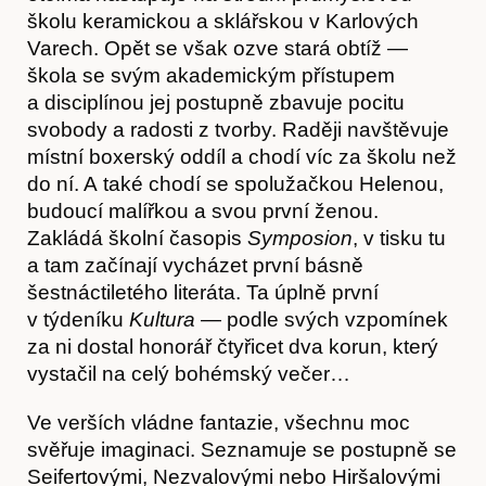
školu keramickou a sklářskou v Karlových
Varech. Opět se však ozve stará obtíž —
škola se svým akademickým přístupem
a disciplínou jej postupně zbavuje pocitu
svobody a radosti z tvorby. Raději navštěvuje
místní boxerský oddíl a chodí víc za školu než
do ní. A také chodí se spolužačkou Helenou,
budoucí malířkou a svou první ženou.
Zakládá školní časopis
Symposion
, v tisku tu
a tam začínají vycházet první básně
Předplatné
šestnáctiletého literáta. Ta úplně první
v týdeníku
Kultura
— podle svých vzpomínek
za ni dostal honorář čtyřicet dva korun, který
vystačil na celý bohémský večer…
Ve verších vládne fantazie, všechnu moc
svěřuje imaginaci. Seznamuje se postupně se
Seifertovými, Nezvalovými nebo Hiršalovými