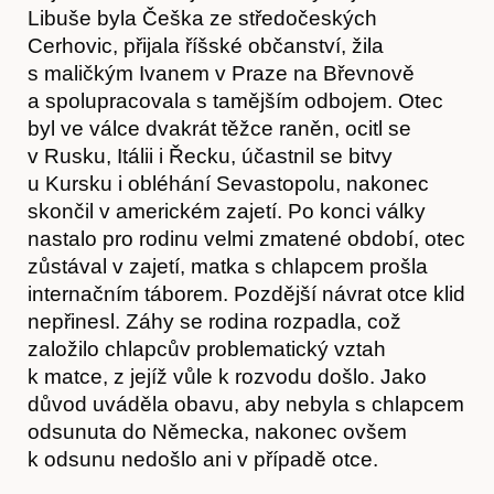
Libuše byla Češka ze středočeských
Cerhovic, přijala říšské občanství, žila
s maličkým Ivanem v Praze na Břevnově
a spolupracovala s tamějším odbojem. Otec
byl ve válce dvakrát těžce raněn, ocitl se
v Rusku, Itálii i Řecku, účastnil se bitvy
u Kursku i obléhání Sevastopolu, nakonec
skončil v americkém zajetí. Po konci války
nastalo pro rodinu velmi zmatené období, otec
zůstával v zajetí, matka s chlapcem prošla
internačním táborem. Pozdější návrat otce klid
nepřinesl. Záhy se rodina rozpadla, což
založilo chlapcův problematický vztah
k matce, z jejíž vůle k rozvodu došlo. Jako
důvod uváděla obavu, aby nebyla s chlapcem
odsunuta do Německa, nakonec ovšem
k odsunu nedošlo ani v případě otce.