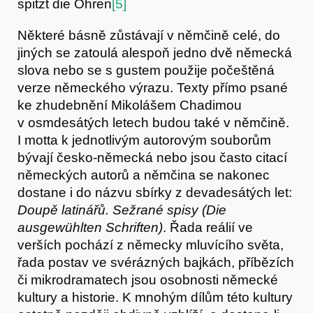
spitzt die Ohren
[5]
Některé básně zůstávají v němčině celé, do
jiných se zatoulá alespoň jedno dvě německá
slova nebo se s gustem použije počeštěná
verze německého výrazu. Texty přímo psané
ke zhudebnění Mikolášem Chadimou
Hostcast
v osmdesátých letech budou také v němčině.
I motta k jednotlivým autorovým souborům
bývají česko-německá nebo jsou často citací
německých autorů a němčina se nakonec
dostane i do názvu sbírky z devadesátých let:
Doupě latinářů. Sežrané spisy (Die
ausgewühlten Schriften)
. Řada reálií ve
verších pochází z německy mluvícího světa,
řada postav ve svérázných bajkách, příbězích
či mikrodramatech jsou osobnosti německé
kultury a historie. K mnohým dílům této kultury