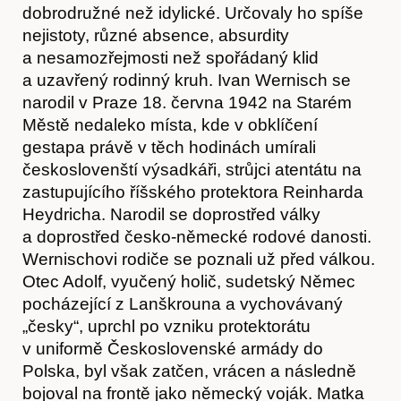
dobrodružné než idylické. Určovaly ho spíše
nejistoty, různé absence, absurdity
a nesamozřejmosti než spořádaný klid
a uzavřený rodinný kruh. Ivan Wernisch se
narodil v Praze 18. června 1942 na Starém
Městě nedaleko místa, kde v obklíčení
gestapa právě v těch hodinách umírali
českoslovenští výsadkáři, strůjci atentátu na
zastupujícího říšského protektora Reinharda
Heydricha. Narodil se doprostřed války
a doprostřed česko-německé rodové danosti.
Wernischovi rodiče se poznali už před válkou.
Otec Adolf, vyučený holič, sudetský Němec
pocházející z Lanškrouna a vychovávaný
„česky“, uprchl po vzniku protektorátu
v uniformě Československé armády do
Polska, byl však zatčen, vrácen a následně
bojoval na frontě jako německý voják. Matka