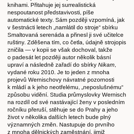
knihami. Přitahuje jej surrealistická
nespoutanost představivosti, píše
automatické texty. Sám později vzpomíná, jak
v šestnácti letech „namlátil do stroje“ sbírku
Smaltovaná serenáda a přinesl ji své učitelce
ruštiny. Zděšena tím, co četla, údajně strojopis
zničila — v kopii se však dochoval, takže
o padesát let později autor několik básní
upraví a následně zařadí do sbírky
Nikam
,
vydané roku 2010. Je to jeden z mnoha
projevů Wernischovy návratné pozornosti
k mládí a k jeho neotřelému, „neposlušnému“
způsobu vidění. Studia průmyslovky Wernisch
na rozdíl od své nastávající ženy v posledním
ročníku přeruší, stěhuje se do Prahy a jeho
život v několika dalších letech bude plný
významných změn. Nastupuje do prvního
z mnoha dělnických zaměstnání, jimiž