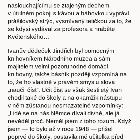
naslouchajícímu se ztajeným dechem
v útulném pokoji s kávou a bábovkou vypráví
prášilovský strýc, vysmívaný tetičkou za to, že
se kdysi vydával za profesora a hraběte
Květenského…
Ivanův dědeček Jindřich byl pomocným
knihovníkem Národního muzea a sám
majitelem velmi pozoruhodné domácí
knihovny, takže básník později vzpomíná na
to, že ho vlastně v pravém smyslu slova
„naučil číst“. Učit číst se však šestiletý Ivan
chodil také do školy a na okamžik nástupu
v něm zůstanou nesmazatelné vzpomínky:
„Lidé se na nás Němce dívali divně, ale já
nevěděl proč. Neměl jsem z toho rozum. Když
jsem — to bylo až v roce 1948 — přišel
poprvé do školy, postavila mě učitelka před