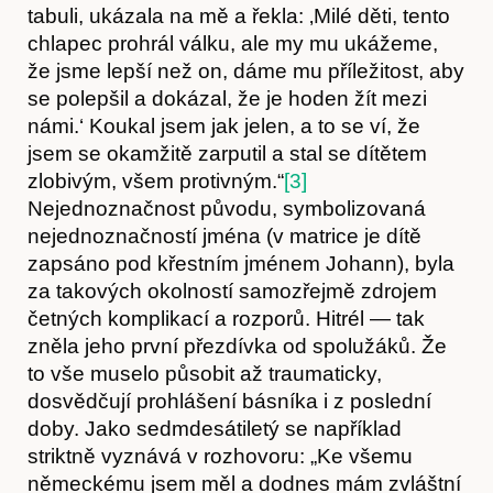
tabuli, ukázala na mě a řekla: ‚Milé děti, tento
chlapec prohrál válku, ale my mu ukážeme,
že jsme lepší než on, dáme mu příležitost, aby
se polepšil a dokázal, že je hoden žít mezi
námi.‘ Koukal jsem jak jelen, a to se ví, že
jsem se okamžitě zarputil a stal se dítětem
zlobivým, všem protivným.“
[3]
Nejednoznačnost původu, symbolizovaná
Články
nejednoznačností jména (v matrice je dítě
zapsáno pod křestním jménem Johann), byla
za takových okolností samozřejmě zdrojem
četných komplikací a rozporů. Hitrél — tak
zněla jeho první přezdívka od spolužáků. Že
to vše muselo působit až traumaticky,
dosvědčují prohlášení básníka i z poslední
doby. Jako sedmdesátiletý se například
striktně vyznává v rozhovoru: „Ke všemu
německému jsem měl a dodnes mám zvláštní