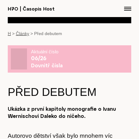
H7O
|
Časopis Host
H
>
Články
>
Před debutem
Aktuální číslo
06/26
Dovnitř čísla
PŘED DEBUTEM
Ukázka z první kapitoly monografie o Ivanu
Wernischovi Daleko do ničeho.
Autorovo dětství však bylo mnohem víc