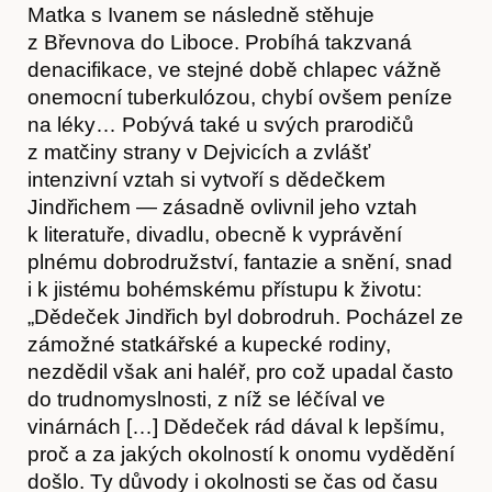
Matka s Ivanem se následně stěhuje
z Břevnova do Liboce. Probíhá takzvaná
denacifikace, ve stejné době chlapec vážně
onemocní tuberkulózou, chybí ovšem peníze
na léky… Pobývá také u svých prarodičů
z matčiny strany v Dejvicích a zvlášť
intenzivní vztah si vytvoří s dědečkem
Jindřichem — zásadně ovlivnil jeho vztah
k literatuře, divadlu, obecně k vyprávění
plnému dobrodružství, fantazie a snění, snad
i k jistému bohémskému přístupu k životu:
„Dědeček Jindřich byl dobrodruh. Pocházel ze
zámožné statkářské a kupecké rodiny,
nezdědil však ani haléř, pro což upadal často
do trudnomyslnosti, z níž se léčíval ve
vinárnách […] Dědeček rád dával k lepšímu,
proč a za jakých okolností k onomu vydědění
došlo. Ty důvody i okolnosti se čas od času