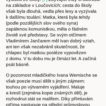
na základce v Loučovicích; cesta do školy
však byla dlouhá, vedla přes lesy a vyzývala
Kontakt
k dalšímu toulání. Matka, která byla tehdy
(podle pozdějších slov svého syna)
zapálenou komunist­kou, měla o řádném
životě své představy. Se svým otčímem
Vladimírem Jančarem měl Ivan dobrý vztah,
ani ten však nezabránil skutečnosti, že
chlapec byl matkou posléze vypovězen
z domu. V tu dobu mu je čtrnáct let. A začíná
psát básně.
O pozornost mladičkého Ivana Wernische se
však poezie musí dělit s jiným zájmem:
touhou po výtvarném vyjádření. Maluje
a kreslí (zejména kopie známých děl), je
rozhodnut stát se malířem. Díky přímluvám
otčíma nastupuje na střední průmyslovou