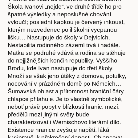
Škola Ivanovi „nejde“, ve druhé třídě ho pro
špatné výsledky a neposlušné chování
vyloučí; poslední kapkou je červený inkoust,
kterým nezvedenec polil školní vycpanou
O nás
lišku… Nastupuje do školy v Dejvicích.
Nestabilita rodinného zázemí trvá i nadále.
Matka se podruhé vdává a rodina se stěhuje
do nejjižnějších končin republiky, Vyššího
Brodu, kde Ivan nastupuje do třetí školy.
Množí se však jeho útěky z domova, potulky,
nocování v prázdném domě po Němcích…
Šumavská oblast a přítomnost hraniční čáry
chlapce přitahuje. Je to vlastně symbolické,
neboť právě pobyt v blízkosti hranic, mezí,
předělů mezi jinými světy bude
charakterizovat i Wernischovo literární dílo.
Existence hranice zvyšuje napětí, láká
k výpravě, k překročení danosti. Chlapcovy