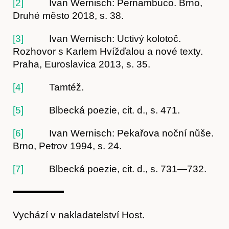
[2]
Ivan Wernisch: Pernambuco. Brno,
Druhé město 2018, s. 38.
[3]
Ivan Wernisch: Uctivý kolotoč.
Rozhovor s Karlem Hvížďalou a nové texty.
Praha, Euroslavica 2013, s. 35.
[4]
Tamtéž.
[5]
Blbecká poezie, cit. d., s. 471.
[6]
Ivan Wernisch: Pekařova noční nůše.
Brno, Petrov 1994, s. 24.
[7]
Blbecká poezie, cit. d., s. 731—732.
Vychází v nakladatelství Host.