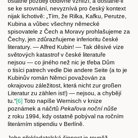
ostatně později obdivně vzhlíží, a dostane-li
se ke srovnání, nevyznívá pro český kontext
nijak lichotivě: „Tím, že Rilka, Kafku, Perutze,
Kubina a vůbec všechny německé
spisovatele z Čech a Moravy prohlašujeme za
Čechy, jen zdůrazňujeme inferioritu české
literatury. — Alfred Kubin! — Tak děsivé vize
světových katastrof v české literatuře
nejsou — co jiného než nic je třeba Dům
o tisíci patrech vedle Die andere Seite (a to je
Kubinův román Němci považován za
okrajovou záležitost, která nicht zur großen
Literatur zu zählen ist!) — nejsou, a chybějí
tu.“
[6]
Toto napíše Wernisch v knize
poznámek a náčrtů
Pekařova noční nůše
Akce
z roku 1994, kdy ostatně pobýval na ročním
literárním stipendiu v Berlíně.
Jeho překladatelská činnost je rovněž