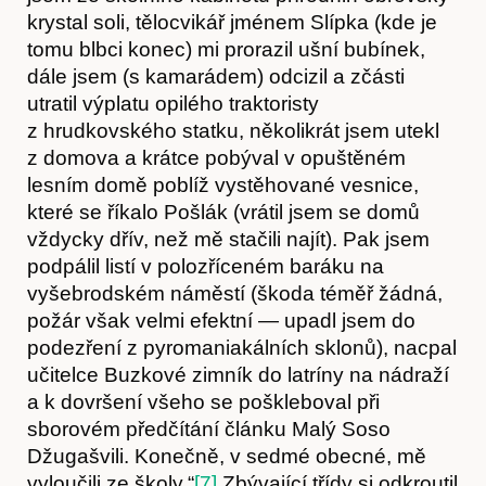
krystal soli, tělocvikář jménem Slípka (kde je
tomu blbci konec) mi prorazil ušní bubínek,
dále jsem (s kamarádem) odcizil a zčásti
utratil výplatu opilého traktoristy
z hrudkovského statku, několikrát jsem utekl
z domova a krátce pobýval v opuštěném
lesním domě poblíž vystěhované vesnice,
které se říkalo Pošlák (vrátil jsem se domů
vždycky dřív, než mě stačili najít). Pak jsem
podpálil listí v polozříceném baráku na
vyšebrodském náměstí (škoda téměř žádná,
požár však velmi efektní — upadl jsem do
podezření z pyromaniakálních sklonů), nacpal
učitelce Buzkové zimník do latríny na nádraží
a k dovršení všeho se poškleboval při
sborovém předčítání článku Malý Soso
Džugašvili. Konečně, v sedmé obecné, mě
vyloučili ze školy.“
[7]
Zbývající třídy si odkroutil