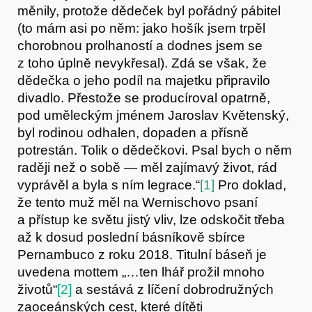
měnily, protože dědeček byl pořádný pábitel
(to mám asi po něm: jako hošík jsem trpěl
chorobnou prolhaností a dodnes jsem se
z toho úplně nevykřesal). Zdá se však, že
dědečka o jeho podíl na majetku připravilo
divadlo. Přestože se producíroval opatrně,
pod uměleckým jménem Jaroslav Květenský,
byl rodinou odhalen, dopaden a přísně
potrestán. Tolik o dědečkovi. Psal bych o něm
raději než o sobě — měl zajímavý život, rád
vyprávěl a byla s ním legrace.“
[1]
Pro doklad,
že tento muž měl na Wernischovo psaní
a přístup ke světu jistý vliv, lze odskočit třeba
až k dosud poslední básníkově sbírce
Pernambuco z roku 2018. Titulní báseň je
uvedena mottem „…ten lhář prožil mnoho
životů“
[2]
a sestává z líčení dobrodružných
zaoceánských cest, které dítěti