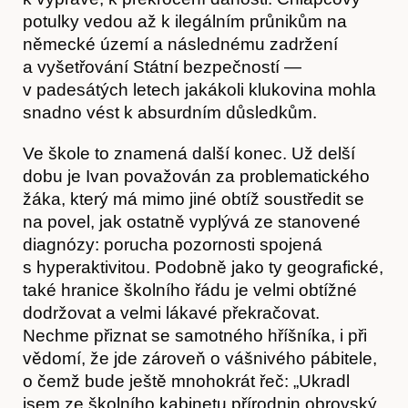
potulky vedou až k ilegálním průnikům na
německé území a následnému zadržení
a vyšetřování Státní bezpečností —
v padesátých letech jakákoli klukovina mohla
snadno vést k absurdním důsledkům.
Ve škole to znamená další konec. Už delší
dobu je Ivan považován za problematického
žáka, který má mimo jiné obtíž soustředit se
na povel, jak ostatně vyplývá ze stanovené
diagnózy: porucha pozornosti spojená
s hyperaktivitou. Podobně jako ty geografické,
Obchod
také hranice školního řádu je velmi obtížné
dodržovat a velmi lákavé překračovat.
Nechme přiznat se samotného hříšníka, i při
vědomí, že jde zároveň o vášnivého pábitele,
o čemž bude ještě mnohokrát řeč: „Ukradl
jsem ze školního kabinetu přírodnin obrovský