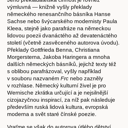
výmluvná — knižně vyšly překlady
německého renesančního básníka Hanse
Sachse nebo švýcarského modernisty Paula
Kleea, stejně jako parafráze na německou
lidovou poezii dvanáctého až devatenáctého
století (včetně zasvěceného autorova úvodu).
Překlady Gottfrieda Benna, Christiana
Morgersterna, Jakoba Haringera a mnoha
dalších německých básníků, jejichž texty též
s oblibou parafrázoval, vyšly například
v souboru nazvaném
Frc
nebo zazněly
v rozhlase. Německý kulturní živel je pro
Wernische zkrátka určující a je nejsilnější
cizojazyčnou inspirací, za níž pak následuje
především ruská lidová kultura, evropská
moderna a svět staré čínské poezie.
Vraťme se však do autorova útlého dětství.