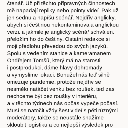
čtenář. Už při těchto přípravných činnostech
mě napadají repliky nebo pointy videí. Pak už
jen sednu a napíšu scénář. Nejdřív anglicky,
abych si češtinou nekontaminovala anglickou
verzi, a jakmile je anglický scénář schválen,
přeložím ho do češtiny. Ostatní redakce si
moji předlohu převedou do svých jazyků.
Spolu s vedením stanice a kameramanem
Ondřejem Tomšů, který má na starosti
i postprodukci, dáme hlavy dohromady
a vymyslíme lokaci. Bohužel nás teď silně
omezuje pandemie, protože nejdřív se
Akce
nesmělo natáčet venku bez roušek, teď zas
nechceme být bez roušky v interiéru,
a v těchto týdnech nás občas vypeče počasí.
Musí se natočit vždy šest videí s pěti různými
moderátory, takže se neustále snažíme
skloubit logistiku a co nejlepší výsledek pro