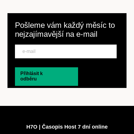
Pošleme vám každý měsíc to
nejzajímavější na
e-mail
Přihlásit k
odběru
H7O | Časopis Host 7 dní online