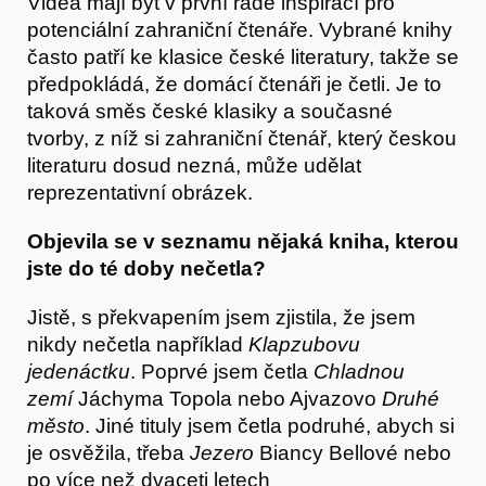
Videa mají být v první řadě inspirací pro
potenciální zahraniční čtenáře. Vybrané knihy
často patří ke klasice české literatury, takže se
předpokládá, že domácí čtenáři je četli. Je to
taková směs české klasiky a současné
tvorby, z níž si zahraniční čtenář, který českou
Články
literaturu dosud nezná, může udělat
reprezentativní obrázek.
Objevila se v seznamu nějaká kniha, kterou
jste do té doby nečetla?
Jistě, s překvapením jsem zjistila, že jsem
nikdy nečetla například
Klapzubovu
jedenáctku
. Poprvé jsem četla
Chladnou
zemí
Jáchyma Topola nebo Ajvazovo
Druhé
město
. Jiné tituly jsem četla podruhé, abych si
je osvěžila, třeba
Jezero
Biancy Bellové nebo
po více než dvaceti letech