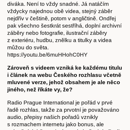
diváka. Není to vždy snadné. Já natáčím
vždycky najednou obě videa, stejný záběr
nejdřív v češtině, potom v angličtině. Ondřej
pak všechno šestkrát sestříhá, doplní archivní
záběry nebo fotografie, ilustrační záběry
z exteriéru, hudbu, znělku a titulky a videa
můžou do světa.
https://youtu.be/6muHHohC0HY
O nás
Zároveň s videem vzniká ke každému titulu
i článek na webu Českého rozhlasu včetně
mluvené verze, jehož obsahem je ale něco
jiného, než říkáte vy, že?
Radio Prague International je pořád v prvé
řadě rozhlas, takže za prvotní je považováno
audio, přepisy našich pořadů vznikly
s rozmachem internetu jako bonus, ale