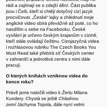
rádi a zajímají se o zdejší dění. Část publika
Kontakt
jsou i Češi, kteří si chtějí dotyčný cizí jazyk
procvičovat. „České“ lajky a zhlédnutí moje
anglické video sbírá převážně až poté, co ho
nasdílím u sebe na Facebooku. České
vysílání je určeno českým krajanům v cizině,
kteří stále ovládají češtinu. Cizojazyčná videa
i rozhlasovou rubriku The Czech Books You
Must Read také přebírá síť Českých center
v zahraničí a jednotlivá centra s nimi dále
pracují.
O kterých knihách vzniknou videa do
konce roku?
Předplatné
Právě jsme natočili video k
Žertu
Milana
Kundery. Chystá se ještě
Chladnou
zemí
Jáchyma Topola, dále nyní velmi