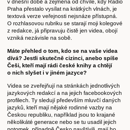
v dnešní době a zejména od chvíle, kdy Radio
Praha přestalo vysílat na krátkých vlnách, je
textová verze veřejnosti nejsnáze přístupná.
O rozhlasovou rubriku se starají moji kolegové
z redakce, já připravuju čistě jen videa, obojí
Obchod
vzniká nezávisle na sobě.
Máte přehled o tom, kdo se na vaše videa
dívá? Jestli skutečně cizinci, anebo spíše
Češi, kteří mají rádi české knihy a chtějí
o nich slyšet i v jiném jazyce?
Videa se zveřejňují na stránkách jednotlivých
jazykových redakcí a na jejich facebookových
profilech. Ty sledují především mluvčí daných
jazyků, kteří mají nějaké rodinné vazby na
Českou republiku, například jsou to krajané
několikáté generace nebo se tu usadil jejich
potomek, případně Česko navštívili, mají ho