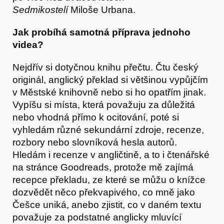
Sedmikostelí
Miloše Urbana.
Časopis
Jak probíhá samotná příprava jednoho
videa?
Nejdřív si dotyčnou knihu přečtu. Čtu český
originál, anglický překlad si většinou vypůjčím
v Městské knihovně nebo si ho opatřím jinak.
Vypíšu si místa, která považuju za důležitá
nebo vhodná přímo k ocitování, poté si
vyhledám různé sekundární zdroje, recenze,
rozbory nebo slovníková hesla autorů.
Hledám i recenze v angličtině, a to i čtenářské
na stránce Goodreads, protože mě zajímá
recepce překladu, ze které se můžu o knížce
dozvědět něco překvapivého, co mně jako
Hostcast
Češce uniká, anebo zjistit, co v daném textu
považuje za podstatné anglicky mluvící