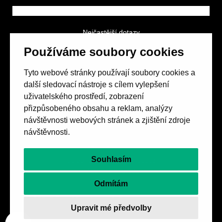
Nejčastější dotazy
GDPR a podmínky soutěže
Používáme soubory cookies
Obchodní podmínky
Tyto webové stránky používají soubory cookies a
další sledovací nástroje s cílem vylepšení
uživatelského prostředí, zobrazení
přizpůsobeného obsahu a reklam, analýzy
návštěvnosti webových stránek a zjištění zdroje
Spolek přátel vydávání
časopisu HOST
návštěvnosti.
Beethovenova 25/4
657 42 Brno-střed
Souhlasím
objednavky@casopishost.cz
+420 775 995 695
Odmítám
Revue Host vychází s laskavou finanční podporou
Upravit mé předvolby
Ministerstva kultury ČR a statutárního města Brna.