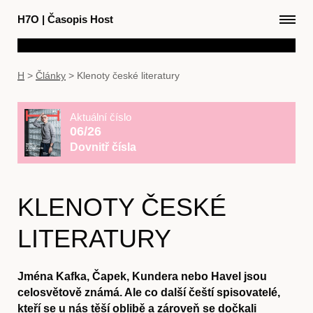
H7O
|
Časopis Host
H
>
Články
>
Klenoty české literatury
Aktuální číslo
06/26
Dovnitř čísla
KLENOTY ČESKÉ
LITERATURY
Jména Kafka, Čapek, Kundera nebo Havel jsou
celosvětově známá. Ale co další čeští spisovatelé,
kteří se u nás těší oblibě a zároveň se dočkali